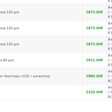
8 
Ви
1873.00
оза 120 доз
г.
8 
Ви
1873.00
оза 120 доз
ул
8 
Ви
1873.00
оза 120 доз
г.
8 
Ви
1911.00
а 60 доз
г.
8 
Ап
1980.00
г блистеры n120 + ингалятор
г.
8(
Ап
2103.00
г.
8(