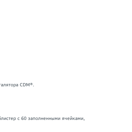
галятора CDM®.
 блистер с 60 заполненными ячейками,