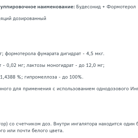
руппировочное наименование:
Будесонид + Формотерол
ляций дозированный
г; формотерола фумарата дигидрат - 4,5 мкг.
 - 0,02 мг; лактозы моногидрат - до 12,0 мг;
 1,4388 %; гипромеллоза - до 100%.
нного для применения с использованием однодозового Ин
тор) со счетчиком доз. Внутри ингалятора находится один
го или почти белого цвета.