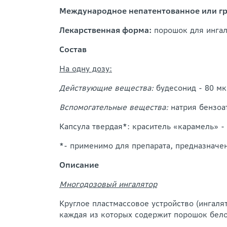
Международное непатентованное или г
Лекарственная форма:
порошок для инга
Состав
На одну дозу:
Действующие вещества:
будесонид - 80 мк
Вспомогательные вещества:
натрия бензоат
Капсула твердая*: краситель «карамель» -
*- применимо для препарата, предназначе
Описание
Многодозовый ингалятор
Круглое пластмассовое устройство (ингаля
каждая из которых содержит порошок бело