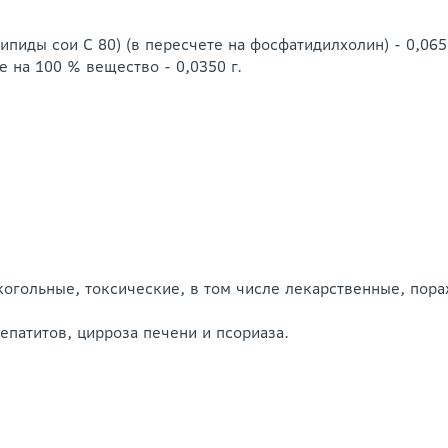
пиды сои С 80) (в пересчете на фосфатидилхолин) - 0,0650
 на 100 % вещество - 0,0350 г.
когольные, токсические, в том числе лекарственные, пор
епатитов, цирроза печени и псориаза.