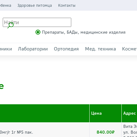
ебенка
Здоровье питомца
Контакты
Препараты, БАДы, медицинские изделия
иники
Лаборатории
Ортопедия
Мед. техника
Косме
е
Цена
Адрес
Вита Э
840.00
0мг/г 1г №5 пак.
ул. Во