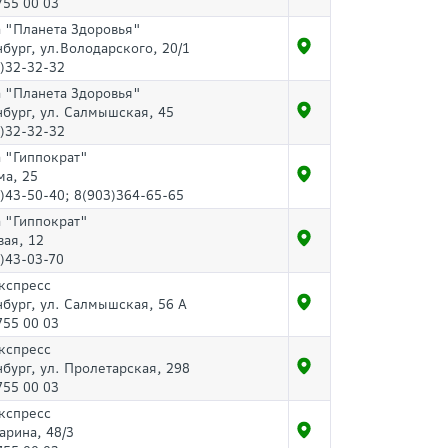
755 00 03
 "Планета Здоровья"
нбург, ул.Володарского, 20/1
)32-32-32
 "Планета Здоровья"
нбург, ул. Салмышская, 45
)32-32-32
 "Гиппократ"
ма, 25
)43-50-40; 8(903)364-65-65
 "Гиппократ"
вая, 12
)43-03-70
кспресс
нбург, ул. Салмышская, 56 А
755 00 03
кспресс
нбург, ул. Пролетарская, 298
755 00 03
кспресс
гарина, 48/3