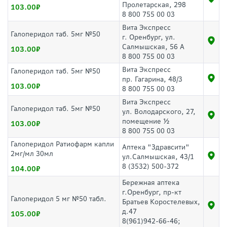
Пролетарская, 298
103.00
8 800 755 00 03
Вита Экспресс
Галоперидол таб. 5мг №50
г. Оренбург, ул.
Салмышская, 56 А
103.00
8 800 755 00 03
Вита Экспресс
Галоперидол таб. 5мг №50
пр. Гагарина, 48/3
103.00
8 800 755 00 03
Вита Экспресс
Галоперидол таб. 5мг №50
ул. Володарского, 27,
помещение ½
103.00
8 800 755 00 03
Галоперидол Ратиофарм капли
Аптека "Здравсити"
2мг/мл 30мл
ул.Салмышская, 43/1
8 (3532) 500-372
104.00
Бережная аптека
г.Оренбург, пр-кт
Галоперидол 5 мг №50 табл.
Братьев Коростелевых,
д.47
105.00
8(961)942-66-46;