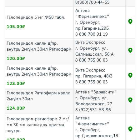
8(800)700-44-55
Аптека
"Фармаимпекс"
Галоперидол 5 мг №50 табл.
г. Оренбург,
105.00
пр.Гагарина,29Б
8 800 700 91 19
Вита Экспресс
Галоперидол капли д/пр.
г. Оренбург, ул.
внутрь 2мг/мл 30мл Ратиофарм
Салмышская, 56 А
120.00
8 800 755 00 03
Галоперидол капли д/пр.
Вита Экспресс
внутрь 2мг/мл 30мл Ратиофарм
пр. Гагарина, 48/3
8 800 755 00 03
123.00
Аптека "Здравсити"
Галоперидол Ратиофарм капли
г. Оренбург, ул.
2мг/мл 30мл
Володарского, 27
124.00
8 (922)531-53-96
Аптека
Галоперидол-ратиофарм 2 мг/
"Фармаимпекс"
мл 30 мл капли для приема
г. Оренбург,
внутрь
пр.Дзержинского,18