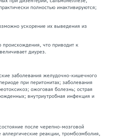
ных при дизентерии, сальмонеллезе,
практически полностью инактивируются;
возможно ускорение их выведения из
о происхождения, что приводит к
величивает диурез.
еские заболевания желудочно-кишечного
 периоде при перитонитах; заболевания
еотоксикоз; ожоговая болезнь; острая
орожденных; внутриутробная инфекция и
 состояние после черепно-мозговой
ые аллергические реакции, тромбоэмболия,