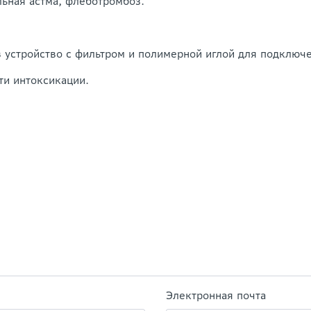
льная астма, флеботромбоз.
ез устройство с фильтром и полимерной иглой для подключ
ти интоксикации.
Электронная почта