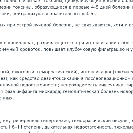
ее полно связывает токсины, циркулирующие в крови боль
езни токсины, образующиеся в первые 4-5 дней болезни 
роки, нейтрализуются значительно слабее.
ых при острой лучевой болезни, не связываются, хотя и 
ов в капиллярах, развивающегося при интоксикации любог
очечный кровоток, повышает клубочковую фильтрацию и у
ный, ожоговый, геморрагический), интоксикация (токсич
лез); как средство дезинтоксикации в послеоперационном
ночной недостаточности; непроходимость кишечника; тир
рая фаза инфаркта миокарда; гемолитическая болезнь нов
енных.
, внутричерепная гипертензия, геморрагический инсульт,
сть IIб–III степени, дыхательная недостаточность, тяжел