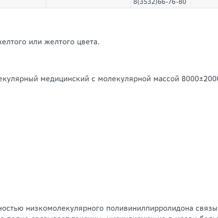
8(3532)66-76-80
елтого или желтого цвета.
екулярный медицинский с молекулярной массой 8000±2000
ностью низкомолекулярного поливинилпирролидона связыв