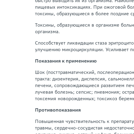
быстро выводить их из организма. Наибол
пищевых интоксикациях. При ожоговой бол
токсины, образующиеся в более поздние с
Токсины, образующиеся в организме больн
организма.
Способствует ликвидации стаза эритроцит
улучшению микроциркуляции. Усиливает п
Показания к применению
Шок (посттравматический, послеоперацион
тракта: дизентерия, диспепсия, сальмонел
печени, сопровождающиеся развитием пече
лучевая болезнь; сепсис; пневмония; ост
токсемия новорожденных; токсикоз берем
Противопоказания
Повышенная чувствительность к препарату
травмы, сердечно-сосудистая недостаточно