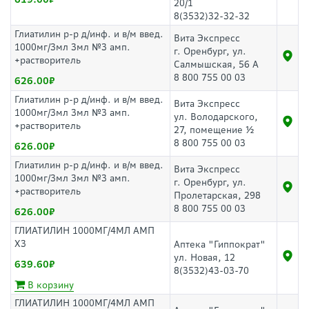
20/1
8(3532)32-32-32
Глиатилин р-р д/инф. и в/м введ.
Вита Экспресс
1000мг/3мл 3мл №3 амп.
г. Оренбург, ул.
+растворитель
Салмышская, 56 А
8 800 755 00 03
626.00
Глиатилин р-р д/инф. и в/м введ.
Вита Экспресс
1000мг/3мл 3мл №3 амп.
ул. Володарского,
+растворитель
27, помещение ½
8 800 755 00 03
626.00
Глиатилин р-р д/инф. и в/м введ.
Вита Экспресс
1000мг/3мл 3мл №3 амп.
г. Оренбург, ул.
+растворитель
Пролетарская, 298
8 800 755 00 03
626.00
ГЛИАТИЛИН 1000МГ/4МЛ АМП
Х3
Аптека "Гиппократ"
ул. Новая, 12
639.60
8(3532)43-03-70
В корзину
ГЛИАТИЛИН 1000МГ/4МЛ АМП