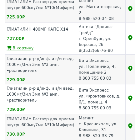
Магнит
ГЛИАТИЛИН Раствор для приема
ул. Магнитогорская,
внутрь 600мг/7мл №10(Мифарм)
2
725.00
8-988-520-34-08
Аптека "Долина-
ГЛИАТИЛИН 400МГ КАПС Х14
Трейд"
727.00
г. Оренбург, ул.
Березка, 26
В корзину
8(3532)66-76-80
Глиатилин р-р д/инф. и в/м введ.
Вита Экспресс
1000мг/3мл 3мл №3 амп.
ул. Поляничко, 4,
+растворитель
помещение 2
8 800 755 00 03
729.00
Глиатилин р-р д/инф. и в/м введ.
Вита Экспресс
1000мг/3мл 3мл №3 амп.
ул. Фронтовиков, д.
+растворитель
6/1, помещ. 4
8 800 755 00 03
729.00
Магнит
ГЛИАТИЛИН Раствор для приема
с. Краснохолм, ул.
внутрь 600мг/7мл №10(Мифарм)
Калинина, 31
730.00
8-988-520-33-79