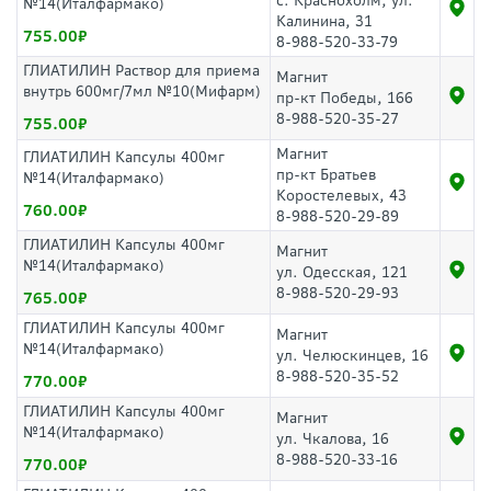
с. Краснохолм, ул.
№14(Италфармако)
Калинина, 31
755.00
8-988-520-33-79
ГЛИАТИЛИН Раствор для приема
Магнит
внутрь 600мг/7мл №10(Мифарм)
пр-кт Победы, 166
8-988-520-35-27
755.00
Магнит
ГЛИАТИЛИН Капсулы 400мг
пр-кт Братьев
№14(Италфармако)
Коростелевых, 43
760.00
8-988-520-29-89
ГЛИАТИЛИН Капсулы 400мг
Магнит
№14(Италфармако)
ул. Одесская, 121
8-988-520-29-93
765.00
ГЛИАТИЛИН Капсулы 400мг
Магнит
№14(Италфармако)
ул. Челюскинцев, 16
8-988-520-35-52
770.00
ГЛИАТИЛИН Капсулы 400мг
Магнит
№14(Италфармако)
ул. Чкалова, 16
8-988-520-33-16
770.00