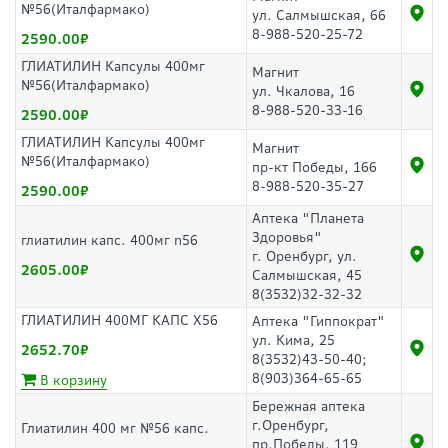
№56(Италфармако)
ул. Салмышская, 66
8-988-520-25-72
2590.00
ГЛИАТИЛИН Капсулы 400мг
Магнит
№56(Италфармако)
ул. Чкалова, 16
8-988-520-33-16
2590.00
ГЛИАТИЛИН Капсулы 400мг
Магнит
№56(Италфармако)
пр-кт Победы, 166
8-988-520-35-27
2590.00
Аптека "Планета
Здоровья"
глиатилин капс. 400мг n56
г. Оренбург, ул.
2605.00
Салмышская, 45
8(3532)32-32-32
ГЛИАТИЛИН 400МГ КАПС Х56
Аптека "Гиппократ"
ул. Кима, 25
2652.70
8(3532)43-50-40;
8(903)364-65-65
В корзину
Бережная аптека
г.Оренбург,
Глиатилин 400 мг №56 капс.
пр.Победы, 119