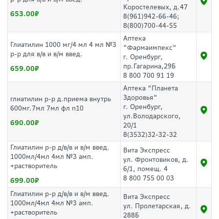
Коростелевых, д.47
653.00
8(961)942-66-46;
8(800)700-44-55
Аптека
Глиатилин 1000 мг/4 мл 4 мл №3
"Фармаимпекс"
р-р для в/в и в/м введ.
г. Оренбург,
пр.Гагарина,29Б
659.00
8 800 700 91 19
Аптека "Планета
Здоровья"
глиатилин р-р д.приема внутрь
г. Оренбург,
600мг.7мл 7мл фл n10
ул.Володарского,
690.00
20/1
8(3532)32-32-32
Глиатилин р-р д/в/в и в/м введ.
Вита Экспресс
1000мл/4мл 4мл №3 амп.
ул. Фронтовиков, д.
+растворитель
6/1, помещ. 4
8 800 755 00 03
699.00
Глиатилин р-р д/в/в и в/м введ.
Вита Экспресс
1000мл/4мл 4мл №3 амп.
ул. Пролетарская, д.
+растворитель
288Б