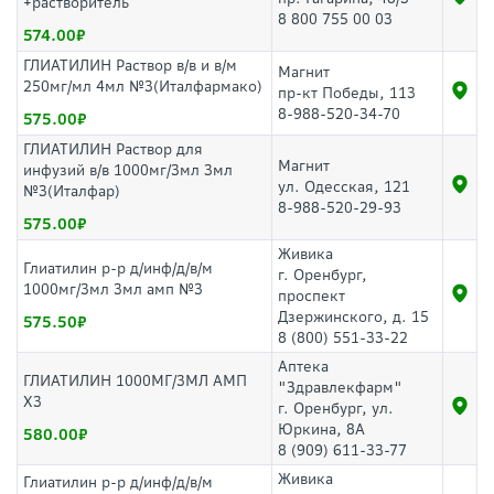
+растворитель
8 800 755 00 03
574.00
ГЛИАТИЛИН Раствор в/в и в/м
Магнит
250мг/мл 4мл №3(Италфармако)
пр-кт Победы, 113
8-988-520-34-70
575.00
ГЛИАТИЛИН Раствор для
Магнит
инфузий в/в 1000мг/3мл 3мл
ул. Одесская, 121
№3(Италфар)
8-988-520-29-93
575.00
Живика
Глиатилин р-р д/инф/д/в/м
г. Оренбург,
1000мг/3мл 3мл амп №3
проспект
Дзержинского, д. 15
575.50
8 (800) 551-33-22
Аптека
ГЛИАТИЛИН 1000МГ/3МЛ АМП
"Здравлекфарм"
Х3
г. Оренбург, ул.
Юркина, 8А
580.00
8 (909) 611-33-77
Живика
Глиатилин р-р д/инф/д/в/м