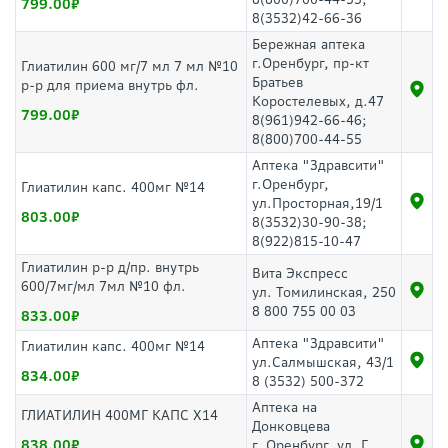
799.00
8(3532)42-66-36
Бережная аптека
г.Оренбург, пр-кт
Глиатилин 600 мг/7 мл 7 мл №10
Братьев
р-р для приема внутрь фл.
Коростелевых, д.47
799.00
8(961)942-66-46;
8(800)700-44-55
Аптека "Здравсити"
г.Оренбург,
Глиатилин капс. 400мг №14
ул.Просторная,19/1
803.00
8(3532)30-90-38;
8(922)815-10-47
Глиатилин р-р д/пр. внутрь
Вита Экспресс
600/7мг/мл 7мл №10 фл.
ул. Томилинская, 250
8 800 755 00 03
833.00
Аптека "Здравсити"
Глиатилин капс. 400мг №14
ул.Салмышская, 43/1
834.00
8 (3532) 500-372
Аптека на
ГЛИАТИЛИН 400МГ КАПС Х14
Донковцева
838.00
г. Оренбург, ул. Г.