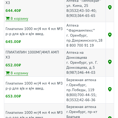
Аптека "Гиппократ"
Х3
ул. Кима, 25
644.40
8(3532)43-50-40;
8(903)364-65-65
В корзину
Аптека
Глиатилин 1000 мг/4 мл 4 мл №3
"Фармаимпекс"
р-р для в/в и в/м введ.
г. Оренбург,
пр.Дзержинского,18
645.00
8 800 700 91 19
ГЛИАТИЛИН 1000МГ/4МЛ АМП
Аптека на
Х3
Донковцева
г. Оренбург, ул. Г.
652.00
Донковцева, д.5
8(987)346-44-03
В корзину
Бережная аптека
Глиатилин 1000 мг/4 мл 4 мл №3
г.Оренбург,
р-р для в/в и в/м введ.
пр.Победы, 119
8(800)700-44-55;
653.00
8(3532)42-66-36
Бережная аптека
г.Оренбург, пр-кт
Глиатилин 1000 мг/4 мл 4 мл №3
Братьев
р-р для в/в и в/м введ.