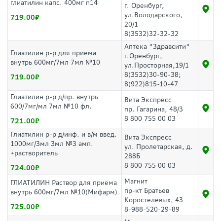
глиатилин капс. 400мг n14
г. Оренбург,
ул.Володарского,
719.00
20/1
8(3532)32-32-32
Аптека "Здравсити"
Глиатилин р-р для приема
г.Оренбург,
внутрь 600мг/7мл 7мл №10
ул.Просторная,19/1
8(3532)30-90-38;
719.00
8(922)815-10-47
Глиатилин р-р д/пр. внутрь
Вита Экспресс
600/7мг/мл 7мл №10 фл.
пр. Гагарина, 48/3
8 800 755 00 03
721.00
Глиатилин р-р д/инф. и в/м введ.
Вита Экспресс
1000мг/3мл 3мл №3 амп.
ул. Пролетарская, д.
+растворитель
288Б
8 800 755 00 03
724.00
Магнит
ГЛИАТИЛИН Раствор для приема
пр-кт Братьев
внутрь 600мг/7мл №10(Мифарм)
Коростелевых, 43
725.00
8-988-520-29-89