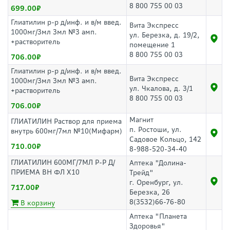
8 800 755 00 03
699.00
Глиатилин р-р д/инф. и в/м введ.
Вита Экспресс
1000мг/3мл 3мл №3 амп.
ул. Березка, д. 19/2,
+растворитель
помещение 1
8 800 755 00 03
706.00
Глиатилин р-р д/инф. и в/м введ.
Вита Экспресс
1000мг/3мл 3мл №3 амп.
ул. Чкалова, д. 3/1
+растворитель
8 800 755 00 03
706.00
Магнит
ГЛИАТИЛИН Раствор для приема
п. Ростоши, ул.
внутрь 600мг/7мл №10(Мифарм)
Садовое Кольцо, 142
710.00
8-988-520-34-40
ГЛИАТИЛИН 600МГ/7МЛ Р-Р Д/
Аптека "Долина-
ПРИЕМА ВН ФЛ Х10
Трейд"
г. Оренбург, ул.
717.00
Березка, 26
8(3532)66-76-80
В корзину
Аптека "Планета
Здоровья"