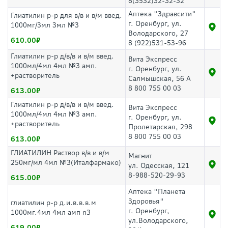
8(3532)32-32-32
Аптека "Здравсити"
Глиатилин р-р для в/в и в/м введ.
г. Оренбург, ул.
1000мг/3мл 3мл №3
Володарского, 27
610.00
8 (922)531-53-96
Глиатилин р-р д/в/в и в/м введ.
Вита Экспресс
1000мл/4мл 4мл №3 амп.
г. Оренбург, ул.
+растворитель
Салмышская, 56 А
8 800 755 00 03
613.00
Глиатилин р-р д/в/в и в/м введ.
Вита Экспресс
1000мл/4мл 4мл №3 амп.
г. Оренбург, ул.
+растворитель
Пролетарская, 298
8 800 755 00 03
613.00
ГЛИАТИЛИН Раствор в/в и в/м
Магнит
250мг/мл 4мл №3(Италфармако)
ул. Одесская, 121
8-988-520-29-93
615.00
Аптека "Планета
Здоровья"
глиатилин р-р д.и.в.в.в.м
г. Оренбург,
1000мг.4мл 4мл амп n3
ул.Володарского,
619.00