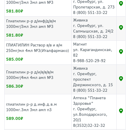
г. Оренбург, ул.
1000мг/3мл 3мл амп №3
Пролетарская, д. 273
581.80
8 (800) 551-33-22
Живика
Глиатилин р-р д/инф/д/в/м
г. Оренбург, ул.
1000мг/3мл 3мл амп №3
Салмышская, д. 24/2
581.80
8 (800) 551-33-22
Магнит
ГЛИАТИЛИН Раствор в/в и в/м
ул. Карагандинская,
250мг/мл 4мл №3(Италфармако)
82
585.00
8-988-520-29-92
Живика
Глиатилин р-р д/и/в/в/в/м
г. Оренбург,
1000мг/4мл 4мл амп №3
проспект
Дзержинского, д. 15
586.30
8 (800) 551-33-22
Аптека "Планета
Здоровья"
глиатилин р-р д.инф.д.в.м
г. Оренбург,
1000мг.3мл 3мл амп n3
ул.Володарского,
589.00
20/1
8(3532)32-32-32