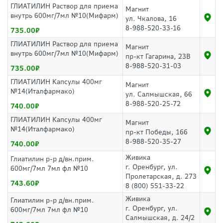
ГЛИАТИЛИН Раствор для приема
Магнит
внутрь 600мг/7мл №10(Мифарм)
ул. Чкалова, 16
8-988-520-33-16
735.00
ГЛИАТИЛИН Раствор для приема
Магнит
внутрь 600мг/7мл №10(Мифарм)
пр-кт Гагарина, 23В
8-988-520-31-03
735.00
ГЛИАТИЛИН Капсулы 400мг
Магнит
№14(Италфармако)
ул. Салмышская, 66
8-988-520-25-72
740.00
ГЛИАТИЛИН Капсулы 400мг
Магнит
№14(Италфармако)
пр-кт Победы, 166
8-988-520-35-27
740.00
Живика
Глиатилин р-р д/вн.прим.
г. Оренбург, ул.
600мг/7мл 7мл фл №10
Пролетарская, д. 273
743.60
8 (800) 551-33-22
Живика
Глиатилин р-р д/вн.прим.
г. Оренбург, ул.
600мг/7мл 7мл фл №10
Салмышская, д. 24/2