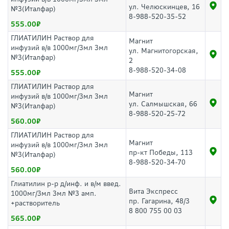
ул. Челюскинцев, 16
№3(Италфар)
8-988-520-35-52
555.00
ГЛИАТИЛИН Раствор для
Магнит
инфузий в/в 1000мг/3мл 3мл
ул. Магнитогорская,
№3(Италфар)
2
8-988-520-34-08
555.00
ГЛИАТИЛИН Раствор для
Магнит
инфузий в/в 1000мг/3мл 3мл
ул. Салмышская, 66
№3(Италфар)
8-988-520-25-72
560.00
ГЛИАТИЛИН Раствор для
Магнит
инфузий в/в 1000мг/3мл 3мл
пр-кт Победы, 113
№3(Италфар)
8-988-520-34-70
560.00
Глиатилин р-р д/инф. и в/м введ.
Вита Экспресс
1000мг/3мл 3мл №3 амп.
пр. Гагарина, 48/3
+растворитель
8 800 755 00 03
565.00