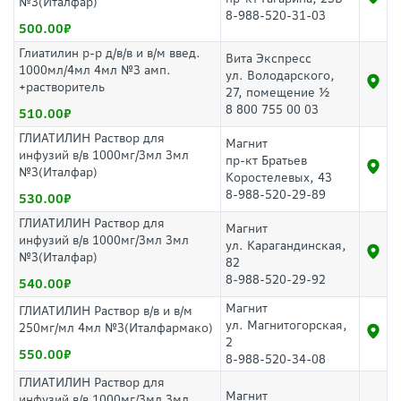
№3(Италфар)
8-988-520-31-03
500.00
Глиатилин р-р д/в/в и в/м введ.
Вита Экспресс
1000мл/4мл 4мл №3 амп.
ул. Володарского,
+растворитель
27, помещение ½
8 800 755 00 03
510.00
ГЛИАТИЛИН Раствор для
Магнит
инфузий в/в 1000мг/3мл 3мл
пр-кт Братьев
№3(Италфар)
Коростелевых, 43
8-988-520-29-89
530.00
ГЛИАТИЛИН Раствор для
Магнит
инфузий в/в 1000мг/3мл 3мл
ул. Карагандинская,
№3(Италфар)
82
8-988-520-29-92
540.00
Магнит
ГЛИАТИЛИН Раствор в/в и в/м
ул. Магнитогорская,
250мг/мл 4мл №3(Италфармако)
2
550.00
8-988-520-34-08
ГЛИАТИЛИН Раствор для
Магнит
инфузий в/в 1000мг/3мл 3мл