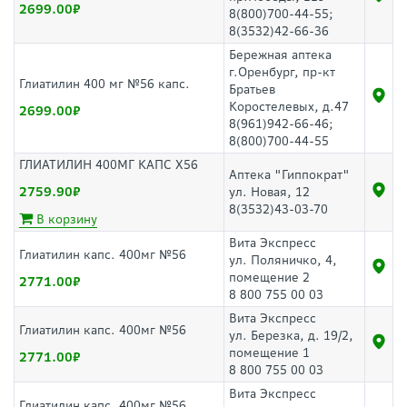
2699.00
8(800)700-44-55;
8(3532)42-66-36
Бережная аптека
г.Оренбург, пр-кт
Глиатилин 400 мг №56 капс.
Братьев
Коростелевых, д.47
2699.00
8(961)942-66-46;
8(800)700-44-55
ГЛИАТИЛИН 400МГ КАПС Х56
Аптека "Гиппократ"
2759.90
ул. Новая, 12
8(3532)43-03-70
В корзину
Вита Экспресс
Глиатилин капс. 400мг №56
ул. Поляничко, 4,
помещение 2
2771.00
8 800 755 00 03
Вита Экспресс
Глиатилин капс. 400мг №56
ул. Березка, д. 19/2,
помещение 1
2771.00
8 800 755 00 03
Вита Экспресс
Глиатилин капс. 400мг №56