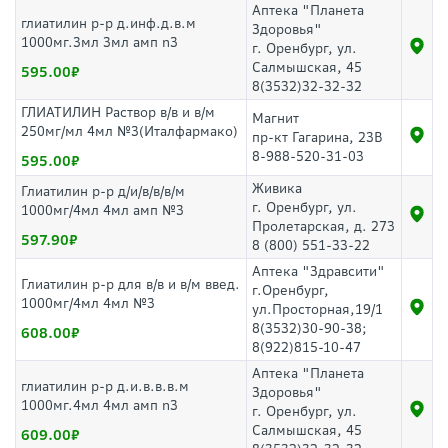
Аптека "Планета
глиатилин р-р д.инф.д.в.м
Здоровья"
1000мг.3мл 3мл амп n3
г. Оренбург, ул.
Салмышская, 45
595.00
8(3532)32-32-32
ГЛИАТИЛИН Раствор в/в и в/м
Магнит
250мг/мл 4мл №3(Италфармако)
пр-кт Гагарина, 23В
8-988-520-31-03
595.00
Живика
Глиатилин р-р д/и/в/в/в/м
г. Оренбург, ул.
1000мг/4мл 4мл амп №3
Пролетарская, д. 273
597.90
8 (800) 551-33-22
Аптека "Здравсити"
Глиатилин р-р для в/в и в/м введ.
г.Оренбург,
1000мг/4мл 4мл №3
ул.Просторная,19/1
8(3532)30-90-38;
608.00
8(922)815-10-47
Аптека "Планета
глиатилин р-р д.и.в.в.в.м
Здоровья"
1000мг.4мл 4мл амп n3
г. Оренбург, ул.
Салмышская, 45
609.00