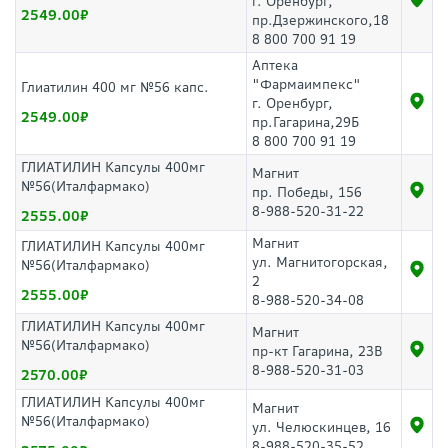
г. Оренбург,
2549.00
пр.Дзержинского,18
8 800 700 91 19
Аптека
"Фармаимпекс"
Глиатилин 400 мг №56 капс.
г. Оренбург,
2549.00
пр.Гагарина,29Б
8 800 700 91 19
ГЛИАТИЛИН Капсулы 400мг
Магнит
№56(Италфармако)
пр. Победы, 156
8-988-520-31-22
2555.00
Магнит
ГЛИАТИЛИН Капсулы 400мг
ул. Магнитогорская,
№56(Италфармако)
2
2555.00
8-988-520-34-08
ГЛИАТИЛИН Капсулы 400мг
Магнит
№56(Италфармако)
пр-кт Гагарина, 23В
8-988-520-31-03
2570.00
ГЛИАТИЛИН Капсулы 400мг
Магнит
№56(Италфармако)
ул. Челюскинцев, 16
8-988-520-35-52