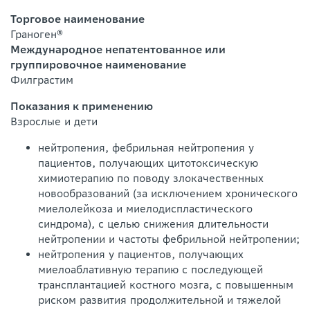
Торговое наименование
Граноген®
Международное непатентованное или
группировочное наименование
Филграстим
Показания к применению
Взрослые и дети
нейтропения, фебрильная нейтропения у
пациентов, получающих цитотоксиче­скую
химиотерапию по поводу злокачественных
новообразований (за исключени­ем хронического
миелолейкоза и миелодиспластического
синдрома), с целью снижения длительности
нейтропении и частоты фебрильной нейтропении;
нейтропения у пациентов, получающих
миелоаблативную терапию с последу­ющей
трансплантацией костного мозга, с повышенным
риском развития продол­жительной и тяжелой