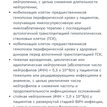
нейтропении, с целью снижения длительности
нейтропении;
мобилизация клеток-предшественников
гемопоэза периферической крови у па­циентов,
получающих миелосупрессивную или
миелоаблативную терапию с по­следующей
аутологичной трансплантацией гемопоэтических
стволовых клеток (ГСК);
мобилизация клеток-предшественников
гемопоэза периферической крови у здо­ровых
доноров перед аллогенной трансплантацией ГСК;
тяжелая врожденная, циклическая или
идиопатическая нейтропения (абсолютное число
нейтрофилов (АЧН) < 0,5 х 10^9/л) у пациентов с
тяжелыми или рецидиви­рующими инфекциями в
анамнезе, с целью увеличения числа
нейтрофилов и сни­жения частоты и
продолжительности инфекционных осложнений:
стойкая нейтропения (АЧН < 1,0 х 10^9/л) у
пациентов с развернутой стадией ВИЧ-инфекции,
с целью снижения риска бактериальных