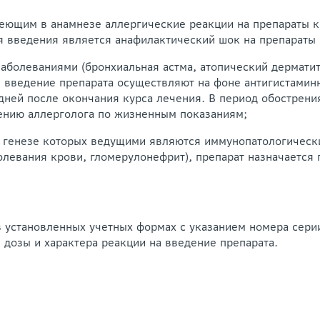
еющим в анамнезе аллергические реакции на препараты кр
 введения является анафилактический шок на препараты 
аболеваниями (бронхиальная астма, атопический дермати
 введение препарата осуществляют на фоне антигистамин
дней после окончания курса лечения. В период обострени
ению аллерголога по жизненным показаниям;
 генезе которых ведущими являются иммунопатологическ
левания крови, гломерулонефрит), препарат назначается
установленных учетных формах с указанием номера серии,
 дозы и характера реакции на введение препарата.