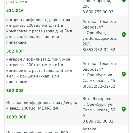
Пролетарская,
раств. 5мл
298
311.01
8 800 755 00 03
ингарон лиофилизат д.приг.р-ра
Аптека "Планета
интраназ. 100тыс.ме фл n1 в
Здоровья"
комплекте с раств.(вода д.и) 5мл
г. Оренбург,
амп. и крышками-кап. или
ул.Володарского,
пипетками
20/1
8(3532)32-32-32
362.00
ингарон лиофилизат д.приг.р-ра
Аптека "Планета
интраназ. 100тыс.ме фл n1 в
Здоровья"
комплекте с раств.(вода д.и) 5мл
г. Оренбург, ул.
амп. и крышками-кап. или
Салмышская, 45
пипетками
8(3532)32-32-32
362.00
Вита Экспресс
Ингарон лиоф. д/приг. р-ра д/в/м, п/
г. Оренбург, ул.
к введ. 100тыс. МЕ №5 фл.
Салмышская, 56
А
1639.00
8 800 755 00 03
Аптека
Ингарон лиоф.пор. для ин. 500