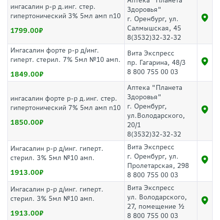
Аптека "Планета
ингасалин р-р д.инг. стер.
Здоровья"
гипертонический 3% 5мл амп n10
г. Оренбург, ул.
Салмышская, 45
1799.00
8(3532)32-32-32
Ингасалин форте р-р д/инг.
Вита Экспресс
гиперт. стерил. 7% 5мл №10 амп.
пр. Гагарина, 48/3
8 800 755 00 03
1849.00
Аптека "Планета
Здоровья"
ингасалин форте р-р д.инг. стер.
г. Оренбург,
гипертонический 7% 5мл амп n10
ул.Володарского,
1850.00
20/1
8(3532)32-32-32
Вита Экспресс
Ингасалин р-р д/инг. гиперт.
г. Оренбург, ул.
стерил. 3% 5мл №10 амп.
Пролетарская, 298
1913.00
8 800 755 00 03
Вита Экспресс
Ингасалин р-р д/инг. гиперт.
ул. Володарского,
стерил. 3% 5мл №10 амп.
27, помещение ½
1913.00
8 800 755 00 03