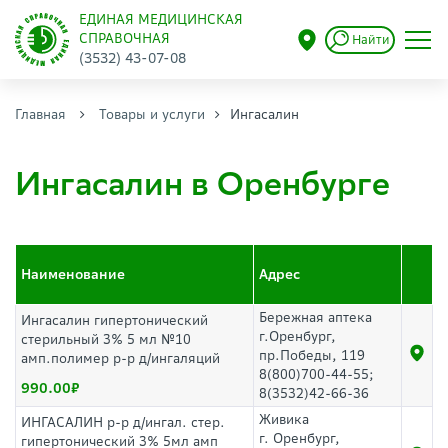
ЕДИНАЯ МЕДИЦИНСКАЯ
СПРАВОЧНАЯ
Найти
(3532) 43-07-08
Главная
Товары и услуги
Ингасалин
Ингасалин в Оренбурге
Наименование
Адрес
Бережная аптека
Ингасалин гипертонический
г.Оренбург,
стерильный 3% 5 мл №10
пр.Победы, 119
амп.полимер р-р д/ингаляций
8(800)700-44-55;
990.00
8(3532)42-66-36
Живика
ИНГАСАЛИН р-р д/ингал. стер.
г. Оренбург,
гипертонический 3% 5мл амп