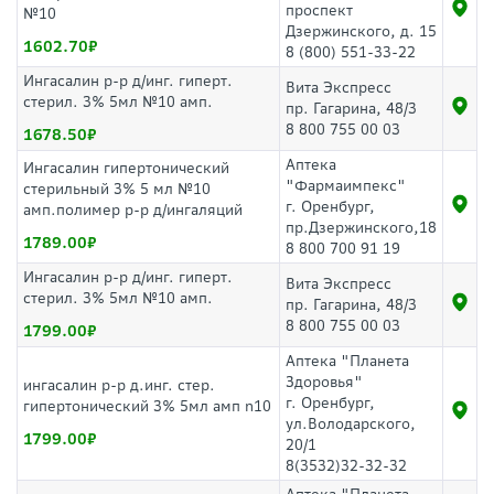
проспект
№10
Дзержинского, д. 15
1602.70
8 (800) 551-33-22
Ингасалин р-р д/инг. гиперт.
Вита Экспресс
стерил. 3% 5мл №10 амп.
пр. Гагарина, 48/3
8 800 755 00 03
1678.50
Аптека
Ингасалин гипертонический
"Фармаимпекс"
стерильный 3% 5 мл №10
г. Оренбург,
амп.полимер р-р д/ингаляций
пр.Дзержинского,18
1789.00
8 800 700 91 19
Ингасалин р-р д/инг. гиперт.
Вита Экспресс
стерил. 3% 5мл №10 амп.
пр. Гагарина, 48/3
8 800 755 00 03
1799.00
Аптека "Планета
Здоровья"
ингасалин р-р д.инг. стер.
г. Оренбург,
гипертонический 3% 5мл амп n10
ул.Володарского,
1799.00
20/1
8(3532)32-32-32