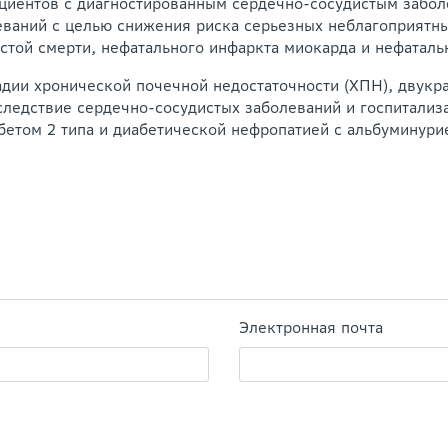
ациентов с диагностированным сердечно-сосудистым забо
еваний с целью снижения риска серьезных неблагоприятн
стой смерти, нефатального инфаркта миокарда и нефатальн
адии хронической почечной недостаточности (ХПН), двук
следствие сердечно-сосудистых заболеваний и госпитализ
бетом 2 типа и диабетической нефропатией с альбуминурие
Электронная почта