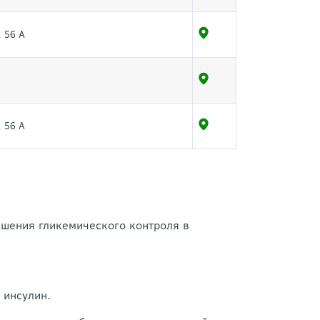
 56 А
 56 А
чшения гликемического контроля в
 инсулин.