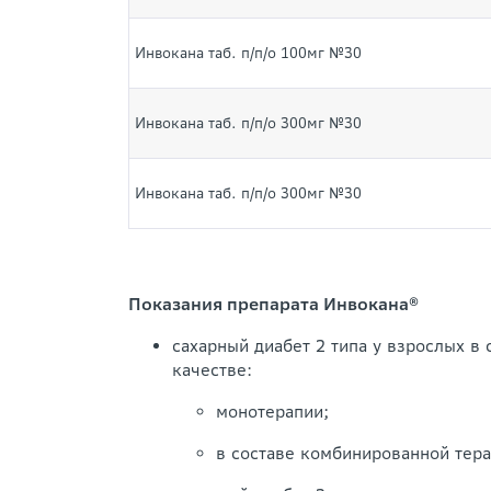
Инвокана таб. п/п/о 100мг №30
Инвокана таб. п/п/о 300мг №30
Инвокана таб. п/п/о 300мг №30
Показания препарата Инвокана®
сахарный диабет 2 типа у взрослых в
качестве:
монотерапии;
в составе комбинированной тер