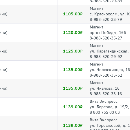
8-988-520-29-89
Магнит
1105.00
ини)
с. Краснохолм, ул. 
8-988-520-33-79
Магнит
1120.00
ини)
пр-кт Победы, 166
8-988-520-35-27
Магнит
1125.00
ини)
ул. Карагандинская,
8-988-520-29-92
Магнит
1135.00
ини)
ул. Челюскинцев, 16
8-988-520-35-52
Магнит
1135.00
ини)
ул. Чкалова, 16
8-988-520-33-16
Вита Экспресс
1139.00
ул. Березка, д. 19/
8 800 755 00 03
Вита Экспресс
1139.00
ул. Терешковой, д. 