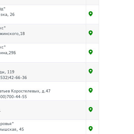
йд"
езка, 26
кс"
ржинского,18
кс"
рина,29Б
ды, 119
3532)42-66-36
ратьев Коростелевых, д.47
800)700-44-55
1
оровья"
лмышская, 45