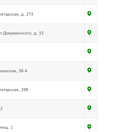
летарская, д. 273
кт Дзержинского, д. 15
лмышская, 56 А
летарская, 298
 2
омещ. 1