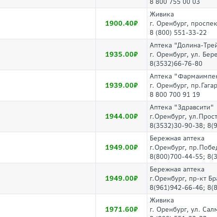
8 800 755 00 03
Живика
1900.40
г. Оренбург, проспе
8 (800) 551-33-22
Аптека "Долина-Тре
1935.00
г. Оренбург, ул. Бер
8(3532)66-76-80
Аптека "Фармаимпе
1939.00
г. Оренбург, пр.Гага
8 800 700 91 19
Аптека "Здравсити"
1944.00
г.Оренбург, ул.Прос
8(3532)30-90-38; 8(
Бережная аптека
1949.00
г.Оренбург, пр.Побе
8(800)700-44-55; 8(
Бережная аптека
1949.00
г.Оренбург, пр-кт Б
8(961)942-66-46; 8(
Живика
1971.60
г. Оренбург, ул. Сал