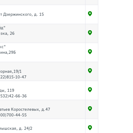
кт Дзержинского, д. 15
йд"
езка, 26
кс"
рина,29Б
торная,19/1
922)815-10-47
ды, 119
3532)42-66-36
ратьев Коростелевых, д.47
800)700-44-55
мышская, д. 24/2