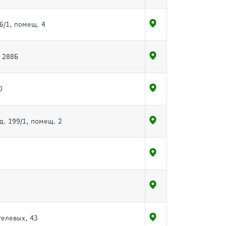
6/1, помещ. 4
. 288Б
0
д. 199/1, помещ. 2
телевых, 43