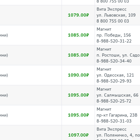
8 800 755 00 03
Вита Экспресс
1079.00
ул. Львовская, 109
8 800 755 00 03
Магнит
1085.00
ини)
пр. Победы, 156
8-988-520-31-22
Магнит
1085.00
ини)
п. Ростоши, ул. Сад
8-988-520-34-40
Магнит
1090.00
ини)
ул. Одесская, 121
8-988-520-29-93
Магнит
1095.00
ини)
ул. Салмышская, 66
8-988-520-25-72
Магнит
1095.00
ини)
пр-кт Гагарина, 23В
8-988-520-31-03
Вита Экспресс
1097.00
ул. Поляничко, 4, п