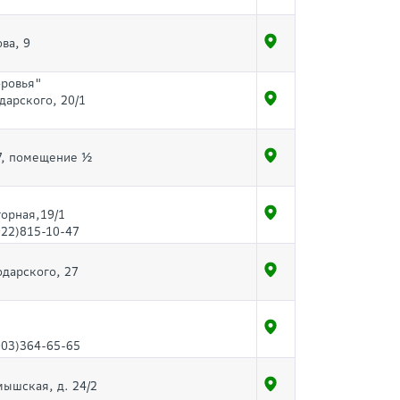
ва, 9
оровья"
дарского, 20/1
27, помещение ½
торная,19/1
922)815-10-47
одарского, 27
903)364-65-65
мышская, д. 24/2