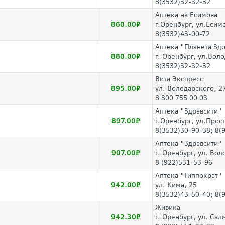
8(3532)32-32-32
Аптека на Есимова
860.00
г.Оренбург, ул.Есимо
8(3532)43-00-72
Аптека "Планета Зд
880.00
г. Оренбург, ул.Воло
8(3532)32-32-32
Вита Экспресс
895.00
ул. Володарского, 
8 800 755 00 03
Аптека "Здравсити"
897.00
г.Оренбург, ул.Прос
8(3532)30-90-38; 8(
Аптека "Здравсити"
907.00
г. Оренбург, ул. Вол
8 (922)531-53-96
Аптека "Гиппократ"
942.00
ул. Кима, 25
8(3532)43-50-40; 8(
Живика
942.30
г. Оренбург, ул. Сал