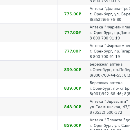
8 800 755 00 03
Аптека "Долина-Тре
775.00
г. Оренбург, ул. Бер
8(3532)66-76-80
Аптека "Фармаимпе
777.00
г. Оренбург, пр.Дзе
8 800 700 91 19
Аптека "Фармаимпе
777.00
г. Оренбург, пр.Гага
8 800 700 91 19
Бережная аптека
839.00
г.Оренбург, пр.Побе
8(800)700-44-55; 8(
Бережная аптека
839.00
г.Оренбург, пр-кт Б
8(961)942-66-46; 8(
Аптека "Здравсити"
848.00
ул.Салмышская, 43/
8 (3532) 500-372
Аптека "Планета Зд
859.00
г. Оренбург, ул. Са