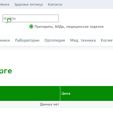
ебенка
Здоровье питомца
Контакты
Препараты, БАДы, медицинские изделия
иники
Лаборатории
Ортопедия
Мед. техника
Косме
рге
Цена
Данных нет