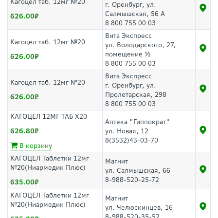
Кагоцел таб. 12мг №20
г. Оренбург, ул.
Салмышская, 56 А
626.00
8 800 755 00 03
Вита Экспресс
Кагоцел таб. 12мг №20
ул. Володарского, 27,
помещение ½
626.00
8 800 755 00 03
Вита Экспресс
Кагоцел таб. 12мг №20
г. Оренбург, ул.
Пролетарская, 298
626.00
8 800 755 00 03
КАГОЦЕЛ 12МГ ТАБ Х20
Аптека "Гиппократ"
626.80
ул. Новая, 12
8(3532)43-03-70
В корзину
КАГОЦЕЛ Таблетки 12мг
Магнит
№20(Ниармедик Плюс)
ул. Салмышская, 66
8-988-520-25-72
635.00
КАГОЦЕЛ Таблетки 12мг
Магнит
№20(Ниармедик Плюс)
ул. Челюскинцев, 16
8-988-520-35-52