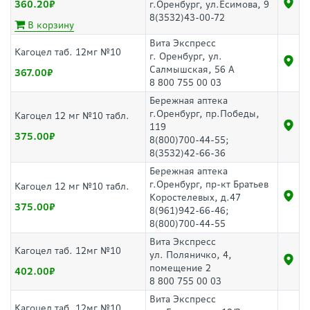
360.20
г.Оренбург, ул.Есимова, 9
8(3532)43-00-72
В корзину
Вита Экспресс
Кагоцел таб. 12мг №10
г. Оренбург, ул.
Салмышская, 56 А
367.00
8 800 755 00 03
Бережная аптека
г.Оренбург, пр.Победы,
Кагоцел 12 мг №10 табл.
119
375.00
8(800)700-44-55;
8(3532)42-66-36
Бережная аптека
г.Оренбург, пр-кт Братьев
Кагоцел 12 мг №10 табл.
Коростелевых, д.47
375.00
8(961)942-66-46;
8(800)700-44-55
Вита Экспресс
Кагоцел таб. 12мг №10
ул. Поляничко, 4,
помещение 2
402.00
8 800 755 00 03
Вита Экспресс
Кагоцел таб. 12мг №10