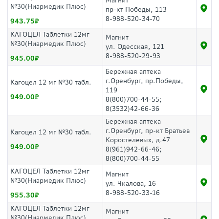
Магнит
№30(Ниармедик Плюс)
пр-кт Победы, 113
8-988-520-34-70
943.75
КАГОЦЕЛ Таблетки 12мг
Магнит
№30(Ниармедик Плюс)
ул. Одесская, 121
8-988-520-29-93
945.00
Бережная аптека
г.Оренбург, пр.Победы,
Кагоцел 12 мг №30 табл.
119
949.00
8(800)700-44-55;
8(3532)42-66-36
Бережная аптека
г.Оренбург, пр-кт Братьев
Кагоцел 12 мг №30 табл.
Коростелевых, д.47
949.00
8(961)942-66-46;
8(800)700-44-55
КАГОЦЕЛ Таблетки 12мг
Магнит
№30(Ниармедик Плюс)
ул. Чкалова, 16
8-988-520-33-16
955.30
КАГОЦЕЛ Таблетки 12мг
Магнит
№30(Ниармедик Плюс)