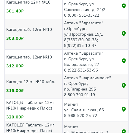
Кагоцел таб 12мг №10
г. Оренбург, ул.
Салмышская, д. 24/2
301.40
8 (800) 551-33-22
Аптека "Здравсити"
г.Оренбург,
Кагоцел таб. 12мг №10
ул.Просторная,19/1
303.00
8(3532)30-90-38;
8(922)815-10-47
Аптека "Здравсити"
Кагоцел таб. 12мг №10
г. Оренбург, ул.
Володарского, 27
312.00
8 (922)531-53-96
Аптека "Фармаимпекс"
Кагоцел 12 мг №10 табл.
г. Оренбург,
пр.Гагарина,29Б
316.00
8 800 700 91 19
КАГОЦЕЛ Таблетки 12мг
Магнит
№10(Ниармедик Плюс)
ул. Салмышская, 66
8-988-520-25-72
320.00
КАГОЦЕЛ Таблетки 12мг
Магнит
№10(Ниармедик Плюс)
ул. Магнитогорская, 2