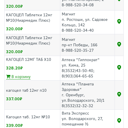
8-988-520-34-08
320.00
Магнит
КАГОЦЕЛ Таблетки 12мг
п. Ростоши, ул. Садовое
№10(Ниармедик Плюс)
Кольцо, 142
320.00
8-988-520-34-40
КАГОЦЕЛ Таблетки 12мг
Магнит
№10(Ниармедик Плюс)
пр-кт Победы, 166
8-988-520-35-27
320.00
КАГОЦЕЛ 12МГ ТАБ Х10
Аптека "Гиппократ"
ул. Кима, 25
328.20
8(3532)43-50-40;
8(903)364-65-65
В корзину
Аптека "Планета
Здоровья"
кагоцел таб 12мг n10
г. Оренбург,
337.00
ул.Володарского, 20/1
8(3532)32-32-32
Вита Экспресс
Кагоцел таб. 12мг №10
ул. Володарского, 27,
помещение ½
339.00