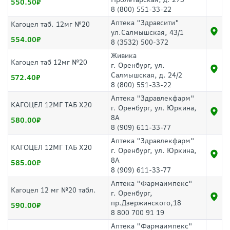
550.50
8 (800) 551-33-22
Аптека "Здравсити"
Кагоцел таб. 12мг №20
ул.Салмышская, 43/1
554.00
8 (3532) 500-372
Живика
Кагоцел таб 12мг №20
г. Оренбург, ул.
Салмышская, д. 24/2
572.40
8 (800) 551-33-22
Аптека "Здравлекфарм"
КАГОЦЕЛ 12МГ ТАБ Х20
г. Оренбург, ул. Юркина,
8А
580.00
8 (909) 611-33-77
Аптека "Здравлекфарм"
КАГОЦЕЛ 12МГ ТАБ Х20
г. Оренбург, ул. Юркина,
8А
585.00
8 (909) 611-33-77
Аптека "Фармаимпекс"
Кагоцел 12 мг №20 табл.
г. Оренбург,
пр.Дзержинского,18
590.00
8 800 700 91 19
Аптека "Фармаимпекс"