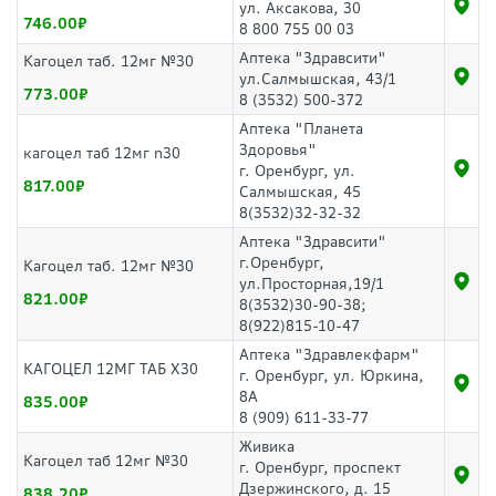
ул. Аксакова, 30
746.00
8 800 755 00 03
Аптека "Здравсити"
Кагоцел таб. 12мг №30
ул.Салмышская, 43/1
773.00
8 (3532) 500-372
Аптека "Планета
Здоровья"
кагоцел таб 12мг n30
г. Оренбург, ул.
817.00
Салмышская, 45
8(3532)32-32-32
Аптека "Здравсити"
г.Оренбург,
Кагоцел таб. 12мг №30
ул.Просторная,19/1
821.00
8(3532)30-90-38;
8(922)815-10-47
Аптека "Здравлекфарм"
КАГОЦЕЛ 12МГ ТАБ Х30
г. Оренбург, ул. Юркина,
8А
835.00
8 (909) 611-33-77
Живика
Кагоцел таб 12мг №30
г. Оренбург, проспект
Дзержинского, д. 15
838.20