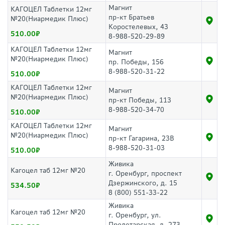
Магнит
КАГОЦЕЛ Таблетки 12мг
пр-кт Братьев
№20(Ниармедик Плюс)
Коростелевых, 43
510.00
8-988-520-29-89
КАГОЦЕЛ Таблетки 12мг
Магнит
№20(Ниармедик Плюс)
пр. Победы, 156
8-988-520-31-22
510.00
КАГОЦЕЛ Таблетки 12мг
Магнит
№20(Ниармедик Плюс)
пр-кт Победы, 113
8-988-520-34-70
510.00
КАГОЦЕЛ Таблетки 12мг
Магнит
№20(Ниармедик Плюс)
пр-кт Гагарина, 23В
8-988-520-31-03
510.00
Живика
Кагоцел таб 12мг №20
г. Оренбург, проспект
Дзержинского, д. 15
534.50
8 (800) 551-33-22
Живика
Кагоцел таб 12мг №20
г. Оренбург, ул.
Пролетарская, д. 273