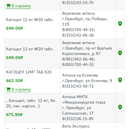
8(3532)43-03-70
В корзину
Бережная аптека
г.Оренбург, пр.Победы,
Кагоцел 12 мг №20 табл.
119
649.00
8(800)700-44-55;
8(3532)42-66-36
Бережная аптека
г.Оренбург, пр-кт Братьев
Кагоцел 12 мг №20 табл.
Коростелевых, д.47
649.00
8(961)942-66-46;
8(800)700-44-55
КАГОЦЕЛ 12МГ ТАБ Х20
Аптека на Есимова
662.50
г.Оренбург, ул.Есимова, 9
8(3532)43-00-72
В корзину
Аптека МНТК
, Кагоцел, табл. 12 мг, бл.
«Микрохирургия глаза
20, пач. картон. 1
г. Оренбург, ул.
Салмышская, 17
675.90
8(3532)36-15-85
Вита Экспресс