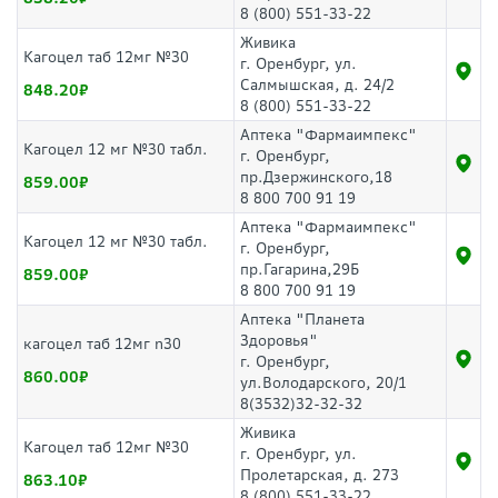
8 (800) 551-33-22
Живика
Кагоцел таб 12мг №30
г. Оренбург, ул.
Салмышская, д. 24/2
848.20
8 (800) 551-33-22
Аптека "Фармаимпекс"
Кагоцел 12 мг №30 табл.
г. Оренбург,
пр.Дзержинского,18
859.00
8 800 700 91 19
Аптека "Фармаимпекс"
Кагоцел 12 мг №30 табл.
г. Оренбург,
пр.Гагарина,29Б
859.00
8 800 700 91 19
Аптека "Планета
Здоровья"
кагоцел таб 12мг n30
г. Оренбург,
860.00
ул.Володарского, 20/1
8(3532)32-32-32
Живика
Кагоцел таб 12мг №30
г. Оренбург, ул.
Пролетарская, д. 273
863.10
8 (800) 551-33-22