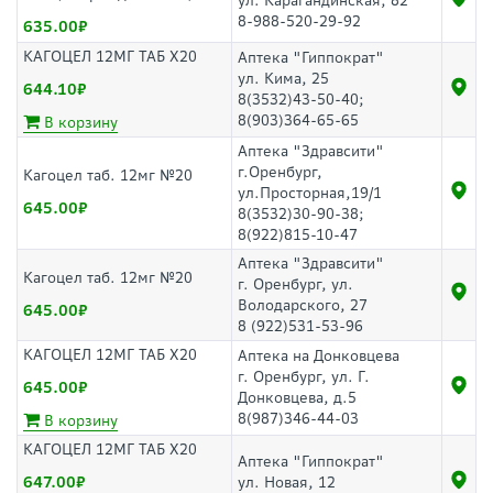
ул. Карагандинская, 82
8-988-520-29-92
635.00
КАГОЦЕЛ 12МГ ТАБ Х20
Аптека "Гиппократ"
ул. Кима, 25
644.10
8(3532)43-50-40;
8(903)364-65-65
В корзину
Аптека "Здравсити"
г.Оренбург,
Кагоцел таб. 12мг №20
ул.Просторная,19/1
645.00
8(3532)30-90-38;
8(922)815-10-47
Аптека "Здравсити"
Кагоцел таб. 12мг №20
г. Оренбург, ул.
Володарского, 27
645.00
8 (922)531-53-96
КАГОЦЕЛ 12МГ ТАБ Х20
Аптека на Донковцева
г. Оренбург, ул. Г.
645.00
Донковцева, д.5
8(987)346-44-03
В корзину
КАГОЦЕЛ 12МГ ТАБ Х20
Аптека "Гиппократ"
647.00
ул. Новая, 12