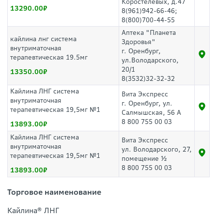
Коростелевых, д.47
13290.00
8(961)942-66-46;
8(800)700-44-55
Аптека "Планета
кайлина лнг система
Здоровья"
внутриматочная
г. Оренбург,
терапевтическая 19.5мг
ул.Володарского,
20/1
13350.00
8(3532)32-32-32
Кайлина ЛНГ система
Вита Экспресс
внутриматочная
г. Оренбург, ул.
терапевтическая 19,5мг №1
Салмышская, 56 А
8 800 755 00 03
13893.00
Кайлина ЛНГ система
Вита Экспресс
внутриматочная
ул. Володарского, 27,
терапевтическая 19,5мг №1
помещение ½
8 800 755 00 03
13893.00
Торговое наименование
Кайлина® ЛНГ