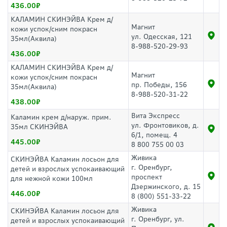
436.00
КАЛАМИН СКИНЭЙВА Крем д/
Магнит
кожи успок/сним покрасн
ул. Одесская, 121
35мл(Аквила)
8-988-520-29-93
436.00
КАЛАМИН СКИНЭЙВА Крем д/
Магнит
кожи успок/сним покрасн
пр. Победы, 156
35мл(Аквила)
8-988-520-31-22
438.00
Вита Экспресс
Каламин крем д/наруж. прим.
ул. Фронтовиков, д.
35мл СКИНЭЙВА
6/1, помещ. 4
445.00
8 800 755 00 03
Живика
СКИНЭЙВА Каламин лосьон для
г. Оренбург,
детей и взрослых успокаивающий
проспект
для нежной кожи 100мл
Дзержинского, д. 15
446.00
8 (800) 551-33-22
Живика
СКИНЭЙВА Каламин лосьон для
г. Оренбург, ул.
детей и взрослых успокаивающий