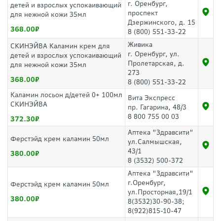
г. Оренбург,
детей и взрослых успокаивающий
проспект
для нежной кожи 35мл
Дзержинского, д. 15
368.00
8 (800) 551-33-22
Живика
СКИНЭЙВА Каламин крем для
г. Оренбург, ул.
детей и взрослых успокаивающий
Пролетарская, д.
для нежной кожи 35мл
273
368.00
8 (800) 551-33-22
Каламин лосьон д/детей 0+ 100мл
Вита Экспресс
СКИНЭЙВА
пр. Гагарина, 48/3
8 800 755 00 03
372.30
Аптека "Здравсити"
Ферстэйд крем каламин 50мл
ул.Салмышская,
43/1
380.00
8 (3532) 500-372
Аптека "Здравсити"
г.Оренбург,
Ферстэйд крем каламин 50мл
ул.Просторная,19/1
380.00
8(3532)30-90-38;
8(922)815-10-47