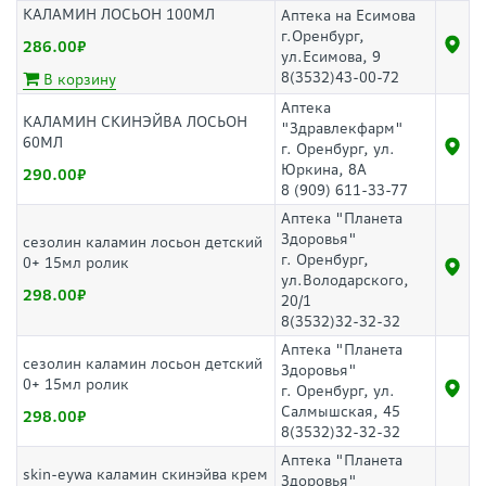
КАЛАМИН ЛОСЬОН 100МЛ
Аптека на Есимова
г.Оренбург,
286.00
ул.Есимова, 9
8(3532)43-00-72
В корзину
Аптека
КАЛАМИН СКИНЭЙВА ЛОСЬОН
"Здравлекфарм"
60МЛ
г. Оренбург, ул.
Юркина, 8А
290.00
8 (909) 611-33-77
Аптека "Планета
Здоровья"
сезолин каламин лосьон детский
г. Оренбург,
0+ 15мл ролик
ул.Володарского,
298.00
20/1
8(3532)32-32-32
Аптека "Планета
сезолин каламин лосьон детский
Здоровья"
0+ 15мл ролик
г. Оренбург, ул.
Салмышская, 45
298.00
8(3532)32-32-32
Аптека "Планета
skin-eywa каламин скинэйва крем
Здоровья"