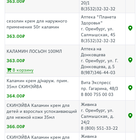
363.00
20/1
8(3532)32-32-32
Аптека "Планета
сезолин крем для наружного
Здоровья"
применения 50г каламин
г. Оренбург, ул.
Салмышская, 45
363.00
8(3532)32-32-32
Аптека на
КАЛАМИН ЛОСЬОН 100МЛ
Донковцева
363.00
г. Оренбург, ул. Г.
Донковцева, д.5
В корзину
8(987)346-44-03
Каламин крем д/наруж. прим.
Вита Экспресс
35мл СКИНЭЙВА
пр. Гагарина, 48/3
8 800 755 00 03
364.00
Живика
СКИНЭЙВА Каламин крем для
г. Оренбург, ул.
детей и взрослых успокаивающий
Салмышская, д.
для нежной кожи 35мл
24/2
366.00
8 (800) 551-33-22
Живика
СКИНЭЙВА Каламин крем для