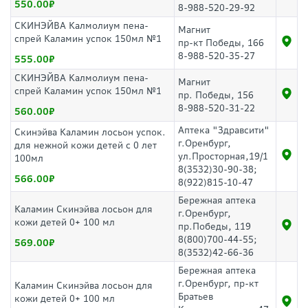
550.00
8-988-520-29-92
СКИНЭЙВА Калмолиум пена-
Магнит
спрей Каламин успок 150мл №1
пр-кт Победы, 166
8-988-520-35-27
555.00
СКИНЭЙВА Калмолиум пена-
Магнит
спрей Каламин успок 150мл №1
пр. Победы, 156
8-988-520-31-22
560.00
Аптека "Здравсити"
Скинэйва Каламин лосьон успок.
г.Оренбург,
для нежной кожи детей с 0 лет
ул.Просторная,19/1
100мл
8(3532)30-90-38;
566.00
8(922)815-10-47
Бережная аптека
Каламин Скинэйва лосьон для
г.Оренбург,
кожи детей 0+ 100 мл
пр.Победы, 119
8(800)700-44-55;
569.00
8(3532)42-66-36
Бережная аптека
г.Оренбург, пр-кт
Каламин Скинэйва лосьон для
Братьев
кожи детей 0+ 100 мл