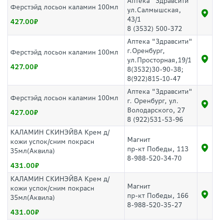
Аптека "Здравсити"
Ферстэйд лосьон каламин 100мл
ул.Салмышская,
43/1
427.00
8 (3532) 500-372
Аптека "Здравсити"
г.Оренбург,
Ферстэйд лосьон каламин 100мл
ул.Просторная,19/1
427.00
8(3532)30-90-38;
8(922)815-10-47
Аптека "Здравсити"
Ферстэйд лосьон каламин 100мл
г. Оренбург, ул.
Володарского, 27
427.00
8 (922)531-53-96
КАЛАМИН СКИНЭЙВА Крем д/
Магнит
кожи успок/сним покрасн
пр-кт Победы, 113
35мл(Аквила)
8-988-520-34-70
431.00
КАЛАМИН СКИНЭЙВА Крем д/
Магнит
кожи успок/сним покрасн
пр-кт Победы, 166
35мл(Аквила)
8-988-520-35-27
431.00