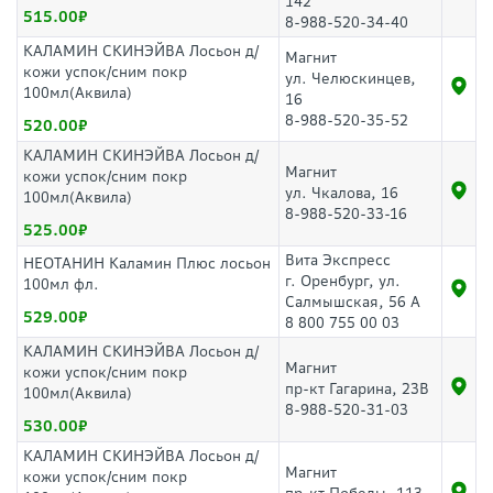
142
515.00
8-988-520-34-40
КАЛАМИН СКИНЭЙВА Лосьон д/
Магнит
кожи успок/сним покр
ул. Челюскинцев,
100мл(Аквила)
16
8-988-520-35-52
520.00
КАЛАМИН СКИНЭЙВА Лосьон д/
Магнит
кожи успок/сним покр
ул. Чкалова, 16
100мл(Аквила)
8-988-520-33-16
525.00
Вита Экспресс
НЕОТАНИН Каламин Плюс лосьон
г. Оренбург, ул.
100мл фл.
Салмышская, 56 А
529.00
8 800 755 00 03
КАЛАМИН СКИНЭЙВА Лосьон д/
Магнит
кожи успок/сним покр
пр-кт Гагарина, 23В
100мл(Аквила)
8-988-520-31-03
530.00
КАЛАМИН СКИНЭЙВА Лосьон д/
Магнит
кожи успок/сним покр