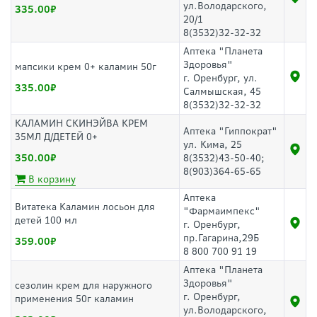
ул.Володарского,
335.00
20/1
8(3532)32-32-32
Аптека "Планета
Здоровья"
мапсики крем 0+ каламин 50г
г. Оренбург, ул.
335.00
Салмышская, 45
8(3532)32-32-32
КАЛАМИН СКИНЭЙВА КРЕМ
Аптека "Гиппократ"
35МЛ Д/ДЕТЕЙ 0+
ул. Кима, 25
350.00
8(3532)43-50-40;
8(903)364-65-65
В корзину
Аптека
Витатека Каламин лосьон для
"Фармаимпекс"
детей 100 мл
г. Оренбург,
пр.Гагарина,29Б
359.00
8 800 700 91 19
Аптека "Планета
Здоровья"
сезолин крем для наружного
г. Оренбург,
применения 50г каламин
ул.Володарского,