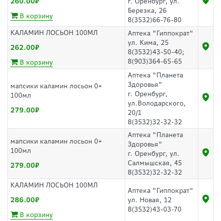
260.00
г. Оренбург, ул.
Березка, 26
В корзину
8(3532)66-76-80
КАЛАМИН ЛОСЬОН 100МЛ
Аптека "Гиппократ"
ул. Кима, 25
262.00
8(3532)43-50-40;
8(903)364-65-65
В корзину
Аптека "Планета
Здоровья"
мапсики каламин лосьон 0+
г. Оренбург,
100мл
ул.Володарского,
279.00
20/1
8(3532)32-32-32
Аптека "Планета
мапсики каламин лосьон 0+
Здоровья"
100мл
г. Оренбург, ул.
Салмышская, 45
279.00
8(3532)32-32-32
КАЛАМИН ЛОСЬОН 100МЛ
Аптека "Гиппократ"
286.00
ул. Новая, 12
8(3532)43-03-70
В корзину