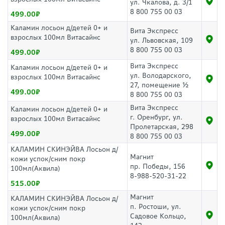
ул. Чкалова, д. 3/1
8 800 755 00 03
499.00
Каламин лосьон д/детей 0+ и
Вита Экспресс
взрослых 100мл Витасайнс
ул. Львовская, 109
8 800 755 00 03
499.00
Вита Экспресс
Каламин лосьон д/детей 0+ и
ул. Володарского,
взрослых 100мл Витасайнс
27, помещение ½
499.00
8 800 755 00 03
Вита Экспресс
Каламин лосьон д/детей 0+ и
г. Оренбург, ул.
взрослых 100мл Витасайнс
Пролетарская, 298
499.00
8 800 755 00 03
КАЛАМИН СКИНЭЙВА Лосьон д/
Магнит
кожи успок/сним покр
пр. Победы, 156
100мл(Аквила)
8-988-520-31-22
515.00
Магнит
КАЛАМИН СКИНЭЙВА Лосьон д/
п. Ростоши, ул.
кожи успок/сним покр
Садовое Кольцо,
100мл(Аквила)