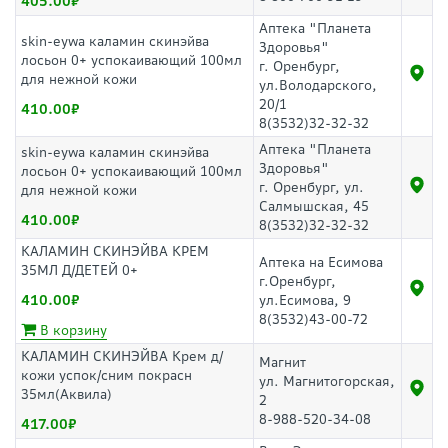
405.00
Аптека "Планета
skin-eywa каламин скинэйва
Здоровья"
лосьон 0+ успокаивающий 100мл
г. Оренбург,
для нежной кожи
ул.Володарского,
20/1
410.00
8(3532)32-32-32
Аптека "Планета
skin-eywa каламин скинэйва
Здоровья"
лосьон 0+ успокаивающий 100мл
г. Оренбург, ул.
для нежной кожи
Салмышская, 45
410.00
8(3532)32-32-32
КАЛАМИН СКИНЭЙВА КРЕМ
Аптека на Есимова
35МЛ Д/ДЕТЕЙ 0+
г.Оренбург,
410.00
ул.Есимова, 9
8(3532)43-00-72
В корзину
КАЛАМИН СКИНЭЙВА Крем д/
Магнит
кожи успок/сним покрасн
ул. Магнитогорская,
35мл(Аквила)
2
8-988-520-34-08
417.00