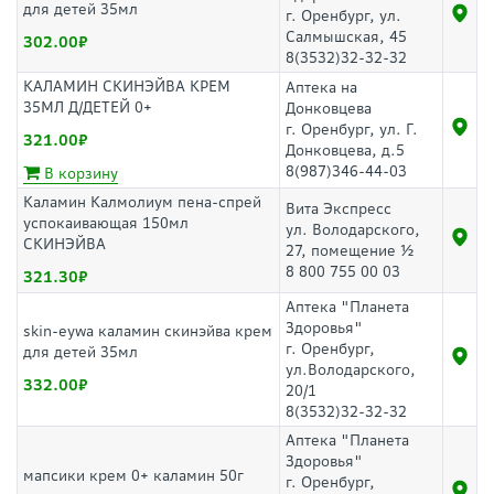
для детей 35мл
г. Оренбург, ул.
Салмышская, 45
302.00
8(3532)32-32-32
КАЛАМИН СКИНЭЙВА КРЕМ
Аптека на
35МЛ Д/ДЕТЕЙ 0+
Донковцева
г. Оренбург, ул. Г.
321.00
Донковцева, д.5
8(987)346-44-03
В корзину
Каламин Калмолиум пена-спрей
Вита Экспресс
успокаивающая 150мл
ул. Володарского,
СКИНЭЙВА
27, помещение ½
8 800 755 00 03
321.30
Аптека "Планета
Здоровья"
skin-eywa каламин скинэйва крем
г. Оренбург,
для детей 35мл
ул.Володарского,
332.00
20/1
8(3532)32-32-32
Аптека "Планета
Здоровья"
мапсики крем 0+ каламин 50г
г. Оренбург,