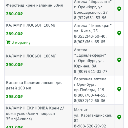
Аптека "Здравсити"
Ферстэйд крем каламин 50мл
г. Оренбург, ул.
Володарского, 27
380.00
8 (922)531-53-96
КАЛАМИН ЛОСЬОН 100МЛ
Аптека "Гиппократ"
ул. Кима, 25
389.00
8(3532)43-50-40;
8(903)364-65-65
В корзину
Аптека
"Здравлекфарм"
КАЛАМИН ЛОСЬОН 100МЛ
г. Оренбург, ул.
390.00
Юркина, 8А
8 (909) 611-33-77
Бережная аптека
Витатека Каламин лосьон для
г.Оренбург,
детей 100 мл
пр.Победы, 119
8(800)700-44-55;
395.00
8(3532)42-66-36
КАЛАМИН СКИНЭЙВА Крем д/
Магнит
кожи успок/сним покрасн
ул. Карагандинская,
35мл(Аквила)
82
8-988-520-29-92
401.00