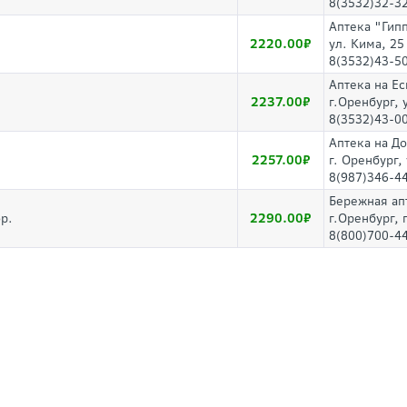
8(3532)32-3
Аптека "Гип
2220.00
ул. Кима, 25
8(3532)43-50
Аптека на Е
2237.00
г.Оренбург, 
8(3532)43-0
Аптека на Д
2257.00
г. Оренбург,
8(987)346-4
Бережная ап
2290.00
р.
г.Оренбург,
8(800)700-44