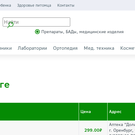
ебенка
Здоровье питомца
Контакты
Препараты, БАДы, медицинские изделия
иники
Лаборатории
Ортопедия
Мед. техника
Косме
ге
Цена
Адрес
Аптека "Дол
299.00
г. Оренбург,