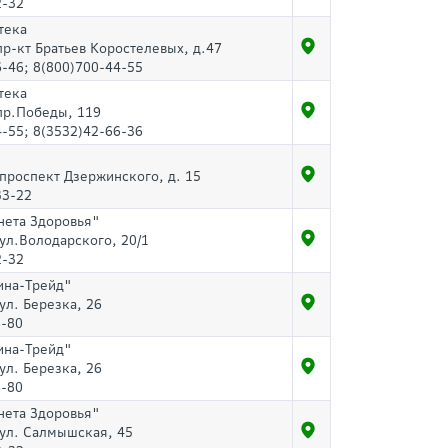
2-32
тека
пр-кт Братьев Коростелевых, д.47
-46; 8(800)700-44-55
тека
 пр.Победы, 119
-55; 8(3532)42-66-36
 проспект Дзержинского, д. 15
33-22
нета Здоровья"
 ул.Володарского, 20/1
2-32
ина-Трейд"
 ул. Березка, 26
6-80
ина-Трейд"
 ул. Березка, 26
6-80
нета Здоровья"
 ул. Салмышская, 45