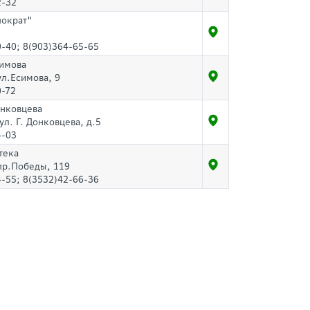
2-32
пократ"
-40; 8(903)364-65-65
симова
ул.Есимова, 9
0-72
онковцева
 ул. Г. Донковцева, д.5
4-03
тека
 пр.Победы, 119
-55; 8(3532)42-66-36