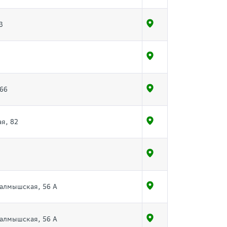
3
1
 66
ая, 82
 Салмышская, 56 А
 Салмышская, 56 А