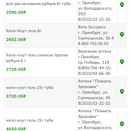
г. Оренбург,
для рассасывания рубцов 6г туба
ул.Володарского,
2590.00
20/1
8(3532)32-32-32
Вита Экспресс
Кело-Коут гель 6г
г. Оренбург, ул.
Салмышская, 56 А
2602.00
8 800 755 00 03
Бережная аптека
Кело-коут гель силикон против
г.Оренбург,
рубцов 6 г
пр.Победы, 119
8(800)700-44-55;
2729.00
8(3532)42-66-36
Аптека "Планета
Здоровья"
кело-коут гель 15г туба
г. Оренбург, ул.
3730.00
Салмышская, 45
8(3532)32-32-32
Аптека "Планета
Здоровья"
кело-коут гель 15г туба
г. Оренбург,
ул.Володарского,
4050.00