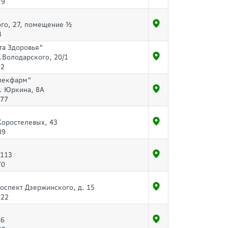
79
ого, 27, помещение ½
3
та Здоровья"
л.Володарского, 20/1
32
лекфарм"
л. Юркина, 8А
-77
Коростелевых, 43
89
 113
70
роспект Дзержинского, д. 15
-22
56