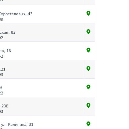
27
Коростелевых, 43
89
ская, 82
92
ев, 16
52
121
93
56
22
, 23В
03
 ул. Калинина, 31