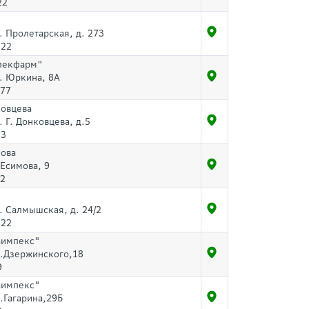
22
л. Пролетарская, д. 273
-22
лекфарм"
л. Юркина, 8А
-77
ковцева
. Г. Донковцева, д.5
03
мова
.Есимова, 9
72
л. Салмышская, д. 24/2
-22
аимпекс"
р.Дзержинского,18
9
аимпекс"
р.Гагарина,29Б