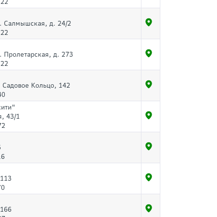
-22
л. Салмышская, д. 24/2
-22
л. Пролетарская, д. 273
-22
. Садовое Кольцо, 142
40
сити"
, 43/1
72
6
16
 113
70
 166