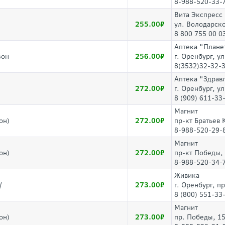
8-988-520-33-
Вита Экспресс
255.00
ул. Володарск
8 800 755 00 0
Аптека "Плане
256.00
зон
г. Оренбург, у
8(3532)32-32-
Аптека "Здрав
272.00
г. Оренбург, у
8 (909) 611-33
Магнит
272.00
он)
пр-кт Братьев 
8-988-520-29-
Магнит
272.00
он)
пр-кт Победы,
8-988-520-34-
Живика
273.00
/
г. Оренбург, п
8 (800) 551-33
Магнит
273.00
он)
пр. Победы, 1