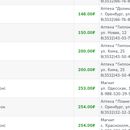
8(3532)66-76-
Аптека "Долин
148.00
г. Оренбург, ул
8(3532)66-76-
Аптека "Гиппо
150.00
ул. Новая, 12
8(3532)43-03-
Аптека "Гиппо
200.00
ул. Кима, 25
8(3532)43-50-4
Аптека "Гиппо
200.00
ул. Кима, 25
8(3532)43-50-4
Магнит
253.00
он)
ул. Одесская, 
8-988-520-29-
Аптека "Плане
254.00
зон
г. Оренбург, у
8(3532)32-32-
Магнит
254.00
он)
с. Краснохолм,