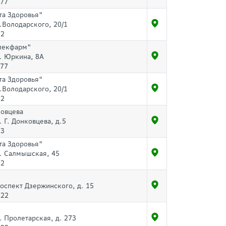
-77
та Здоровья"
л.Володарского, 20/1
32
лекфарм"
л. Юркина, 8А
-77
та Здоровья"
л.Володарского, 20/1
32
ковцева
. Г. Донковцева, д.5
03
та Здоровья"
л. Салмышская, 45
32
роспект Дзержинского, д. 15
-22
л. Пролетарская, д. 273