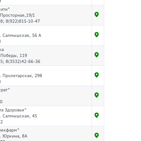
9
сити"
.Просторная,19/1
8; 8(922)815-10-47
л. Салмышская, 56 А
3
ка
.Победы, 119
5; 8(3532)42-66-36
л. Пролетарская, 298
3
крат"
70
та Здоровья"
л. Салмышская, 45
32
лекфарм"
л. Юркина, 8А