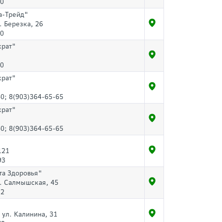
80
а-Трейд"
. Березка, 26
80
крат"
70
крат"
0; 8(903)364-65-65
крат"
0; 8(903)364-65-65
121
93
та Здоровья"
л. Салмышская, 45
32
 ул. Калинина, 31