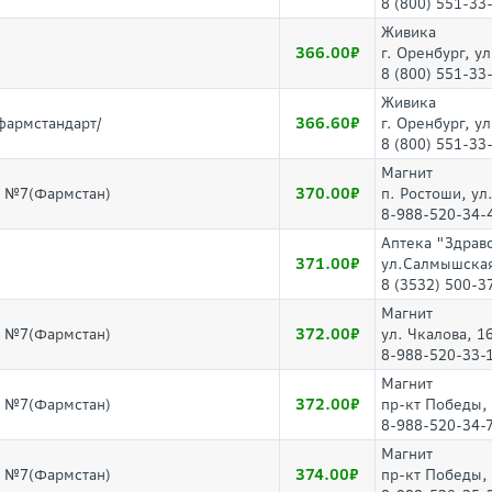
8 (800) 551-33
Живика
366.00
г. Оренбург, у
8 (800) 551-33
Живика
366.60
фармстандарт/
г. Оренбург, у
8 (800) 551-33
Магнит
370.00
г №7(Фармстан)
п. Ростоши, ул
8-988-520-34-
Аптека "Здрав
371.00
ул.Салмышская
8 (3532) 500-3
Магнит
372.00
г №7(Фармстан)
ул. Чкалова, 1
8-988-520-33-
Магнит
372.00
г №7(Фармстан)
пр-кт Победы,
8-988-520-34-
Магнит
374.00
г №7(Фармстан)
пр-кт Победы,