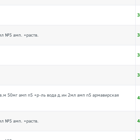
3
3
мл №5 амп. +раств.
3
3
в.м 50мг амп n5 +р-ль вода д.ин 2мл амп n5 армавирская
4
4
мл №5 амп. +раств.