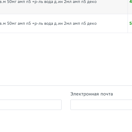
4
в.м 50мг амп n5 +р-ль вода д.ин 2мл амп n5 деко
5
в.м 50мг амп n5 +р-ль вода д.ин 2мл амп n5 деко
Электронная почта