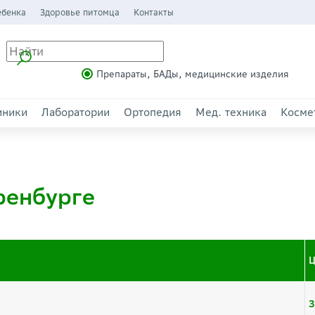
ебенка
Здоровье питомца
Контакты
Препараты, БАДы, медицинские изделия
иники
Лаборатории
Ортопедия
Мед. техника
Косме
ренбурге
Ц
3