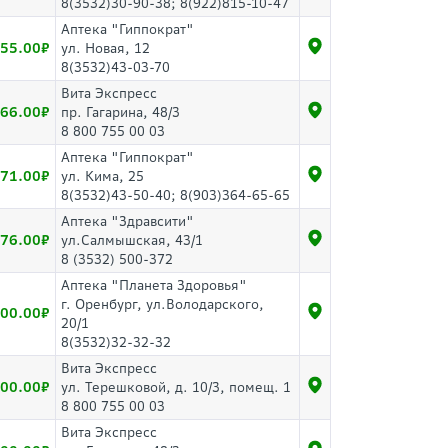
8(3532)30-90-38; 8(922)815-10-47
Аптека "Гиппократ"
55.00
ул. Новая, 12
8(3532)43-03-70
Вита Экспресс
66.00
пр. Гагарина, 48/3
8 800 755 00 03
Аптека "Гиппократ"
71.00
ул. Кима, 25
8(3532)43-50-40; 8(903)364-65-65
Аптека "Здравсити"
76.00
ул.Салмышская, 43/1
8 (3532) 500-372
Аптека "Планета Здоровья"
г. Оренбург, ул.Володарского,
00.00
20/1
8(3532)32-32-32
Вита Экспресс
00.00
ул. Терешковой, д. 10/3, помещ. 1
8 800 755 00 03
Вита Экспресс