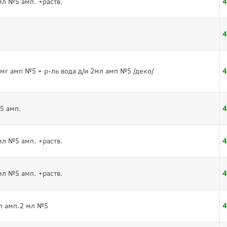
4
мл №5 амп. +раств.
4
4
0мг амп №5 + р-ль вода д/и 2мл амп №5 /деко/
4
5 амп.
4
мл №5 амп. +раств.
4
мл №5 амп. +раств.
4
мл амп.2 мл №5