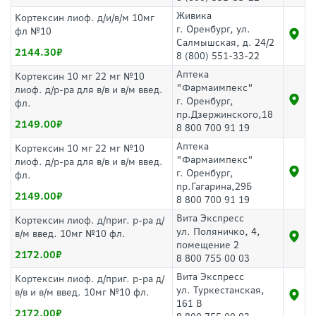
Живика
Кортексин лиоф. д/и/в/м 10мг
г. Оренбург, ул.
фл №10
Салмышская, д. 24/2
2144.30
8 (800) 551-33-22
Аптека
Кортексин 10 мг 22 мг №10
"Фармаимпекс"
лиоф. д/р-ра для в/в и в/м введ.
г. Оренбург,
фл.
пр.Дзержинского,18
2149.00
8 800 700 91 19
Аптека
Кортексин 10 мг 22 мг №10
"Фармаимпекс"
лиоф. д/р-ра для в/в и в/м введ.
г. Оренбург,
фл.
пр.Гагарина,29Б
2149.00
8 800 700 91 19
Вита Экспресс
Кортексин лиоф. д/приг. р-ра д/
ул. Поляничко, 4,
в/м введ. 10мг №10 фл.
помещение 2
2172.00
8 800 755 00 03
Вита Экспресс
Кортексин лиоф. д/приг. р-ра д/
ул. Туркестанская,
в/в и в/м введ. 10мг №10 фл.
161 В
2172.00