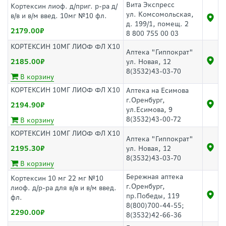
Вита Экспресс
Кортексин лиоф. д/приг. р-ра д/
ул. Комсомольская,
в/в и в/м введ. 10мг №10 фл.
д. 199/1, помещ. 2
2179.00
8 800 755 00 03
КОРТЕКСИН 10МГ ЛИОФ ФЛ Х10
Аптека "Гиппократ"
2185.00
ул. Новая, 12
8(3532)43-03-70
В корзину
КОРТЕКСИН 10МГ ЛИОФ ФЛ Х10
Аптека на Есимова
г.Оренбург,
2194.90
ул.Есимова, 9
8(3532)43-00-72
В корзину
КОРТЕКСИН 10МГ ЛИОФ ФЛ Х10
Аптека "Гиппократ"
2195.30
ул. Новая, 12
8(3532)43-03-70
В корзину
Бережная аптека
Кортексин 10 мг 22 мг №10
г.Оренбург,
лиоф. д/р-ра для в/в и в/м введ.
пр.Победы, 119
фл.
8(800)700-44-55;
2290.00
8(3532)42-66-36