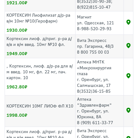
8(3532)30-90-38;
1921.00
8(922)815-10-47
КОРТЕКСИН Лиофилизат д/р-ра
Магнит
в/м 10мг №10(Герофарм)
ул. Одесская, 121
8-988-520-29-93
1930.00
Кортексин лиоф. д/приг. р-ра д/
Вита Экспресс
в/в и в/м введ. 10мг №10 фл.
пр. Гагарина, 48/3
8 800 755 00 03
1949.00
Аптека МНТК
, Кортексин, лиоф. д/р-ра для в/
«Микрохирургия
м введ. 10 мг, фл. 22 мг, пач.
глаза
картон. 10
г. Оренбург, ул.
Салмышская, 17
1962.80
8(3532)36-15-85
Аптека
"Здравлекфарм"
КОРТЕКСИН 10МГ ЛИОФ ФЛ Х10
г. Оренбург, ул.
1998.00
Юркина, 8А
8 (909) 611-33-77
Вита Экспресс
Кортексин лиоф. д/приг. р-ра д/
г. Оренбург, ул.
в/в и в/м введ. 10мг №10 фл.