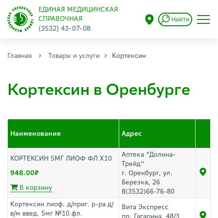
ЕДИНАЯ МЕДИЦИНСКАЯ
СПРАВОЧНАЯ
Найти
(3532) 43-07-08
Главная
Товары и услуги
Кортексин
Кортексин в Оренбурге
Наименование
Адрес
Аптека "Долина-
КОРТЕКСИН 5МГ ЛИОФ ФЛ Х10
Трейд"
948.00
г. Оренбург, ул.
Березка, 26
В корзину
8(3532)66-76-80
Кортексин лиоф. д/приг. р-ра д/
Вита Экспресс
в/м введ. 5мг №10 фл.
пр. Гагарина, 48/3