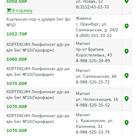
1050.50
ул. Новая, 12
8(3532)43-03-70
В корзину
Живика
Кортексин пор-к д/и/в/м 5мг фл
г. Оренбург, ул.
№10
Салмышская, д. 24/2
1052.70
8 (800) 551-33-22
Магнит
КОРТЕКСИН Лиофилизат д/р-ра
пр-кт Братьев
в/м 5мг №10(Герофарм)
Коростелевых, 43
1060.00
8-988-520-29-89
КОРТЕКСИН Лиофилизат д/р-ра
Магнит
в/м 5мг №10(Герофарм)
ул. Салмышская, 66
8-988-520-25-72
1070.00
КОРТЕКСИН Лиофилизат д/р-ра
Магнит
в/м 5мг №10(Герофарм)
ул. Челюскинцев, 16
8-988-520-35-52
1070.00
Магнит
КОРТЕКСИН Лиофилизат д/р-ра
с. Краснохолм, ул.
в/м 5мг №10(Герофарм)
Калинина, 31
1070.00
8-988-520-33-79