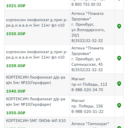
8 800 755 00 03
1021.00
Аптека "Планета
Здоровья"
кортексин лиофилизат д.приг.р-
г. Оренбург,
ра д.и.в.в.в.м 5мг 11мг фл n10
ул.Володарского,
1030.00
20/1
8(3532)32-32-32
Аптека "Планета
кортексин лиофилизат д.приг.р-
Здоровья"
ра д.и.в.в.в.м 5мг 11мг фл n10
г. Оренбург, ул.
Салмышская, 45
1039.00
8(3532)32-32-32
КОРТЕКСИН Лиофилизат д/р-ра
Магнит
в/м 5мг №10(Герофарм)
пр-кт Победы, 113
8-988-520-34-70
1040.00
КОРТЕКСИН Лиофилизат д/р-ра
Магнит
в/м 5мг №10(Герофарм)
пр. Победы, 156
8-988-520-31-22
1050.00
КОРТЕКСИН 5МГ ЛИОФ ФЛ Х10
Аптека "Гиппократ"