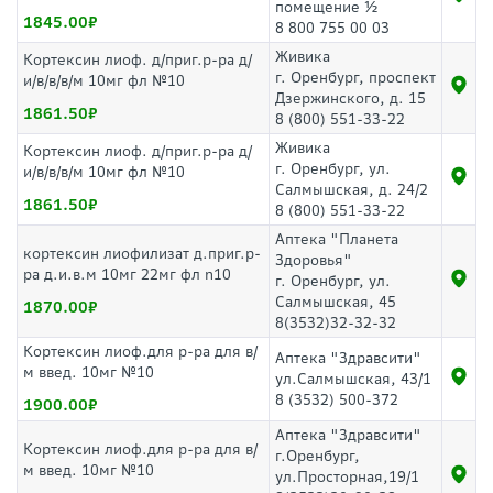
помещение ½
1845.00
8 800 755 00 03
Живика
Кортексин лиоф. д/приг.р-ра д/
г. Оренбург, проспект
и/в/в/в/м 10мг фл №10
Дзержинского, д. 15
1861.50
8 (800) 551-33-22
Живика
Кортексин лиоф. д/приг.р-ра д/
г. Оренбург, ул.
и/в/в/в/м 10мг фл №10
Салмышская, д. 24/2
1861.50
8 (800) 551-33-22
Аптека "Планета
кортексин лиофилизат д.приг.р-
Здоровья"
ра д.и.в.м 10мг 22мг фл n10
г. Оренбург, ул.
Салмышская, 45
1870.00
8(3532)32-32-32
Кортексин лиоф.для р-ра для в/
Аптека "Здравсити"
м введ. 10мг №10
ул.Салмышская, 43/1
8 (3532) 500-372
1900.00
Аптека "Здравсити"
Кортексин лиоф.для р-ра для в/
г.Оренбург,
м введ. 10мг №10
ул.Просторная,19/1