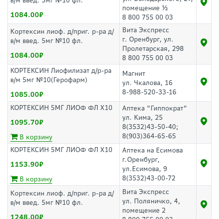
в/м введ. 5мг №10 фл.
помещение ½
1084.00
8 800 755 00 03
Вита Экспресс
Кортексин лиоф. д/приг. р-ра д/
г. Оренбург, ул.
в/м введ. 5мг №10 фл.
Пролетарская, 298
1084.00
8 800 755 00 03
КОРТЕКСИН Лиофилизат д/р-ра
Магнит
в/м 5мг №10(Герофарм)
ул. Чкалова, 16
8-988-520-33-16
1085.00
КОРТЕКСИН 5МГ ЛИОФ ФЛ Х10
Аптека "Гиппократ"
ул. Кима, 25
1095.70
8(3532)43-50-40;
8(903)364-65-65
В корзину
КОРТЕКСИН 5МГ ЛИОФ ФЛ Х10
Аптека на Есимова
г.Оренбург,
1153.90
ул.Есимова, 9
8(3532)43-00-72
В корзину
Вита Экспресс
Кортексин лиоф. д/приг. р-ра д/
ул. Поляничко, 4,
в/м введ. 5мг №10 фл.
помещение 2
1248.00