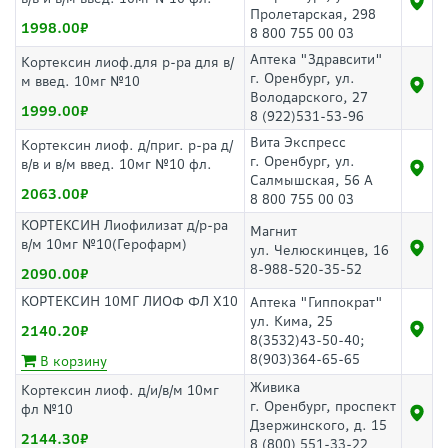
Пролетарская, 298
1998.00
8 800 755 00 03
Аптека "Здравсити"
Кортексин лиоф.для р-ра для в/
г. Оренбург, ул.
м введ. 10мг №10
Володарского, 27
1999.00
8 (922)531-53-96
Вита Экспресс
Кортексин лиоф. д/приг. р-ра д/
г. Оренбург, ул.
в/в и в/м введ. 10мг №10 фл.
Салмышская, 56 А
2063.00
8 800 755 00 03
КОРТЕКСИН Лиофилизат д/р-ра
Магнит
в/м 10мг №10(Герофарм)
ул. Челюскинцев, 16
8-988-520-35-52
2090.00
КОРТЕКСИН 10МГ ЛИОФ ФЛ Х10
Аптека "Гиппократ"
ул. Кима, 25
2140.20
8(3532)43-50-40;
8(903)364-65-65
В корзину
Живика
Кортексин лиоф. д/и/в/м 10мг
г. Оренбург, проспект
фл №10
Дзержинского, д. 15
2144.30
8 (800) 551-33-22