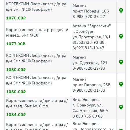
КОРТЕКСИН Лиофилизат д/р-ра
Магнит
в/м 5мг №10(Герофарм)
пр-кт Победы, 166
8-988-520-35-27
1070.00
Аптека "Здравсити"
Кортексин лиоф.для р-ра для в/
г.Оренбург,
м введ. 5мг №10
ул.Просторная,19/1
8(3532)30-90-38;
1077.00
8(922)815-10-47
КОРТЕКСИН Лиофилизат д/р-ра
Магнит
в/м 5мг №10(Герофарм)
ул. Одесская, 121
8-988-520-29-93
1080.00
КОРТЕКСИН Лиофилизат д/р-ра
Магнит
в/м 5мг №10(Герофарм)
пр-кт Гагарина, 23В
8-988-520-31-03
1080.00
Вита Экспресс
Кортексин лиоф. д/приг. р-ра д/
г. Оренбург, ул.
в/м введ. 5мг №10 фл.
Салмышская, 56 А
1084.00
8 800 755 00 03
Вита Экспресс
Кортексин лиоф. д/приг. р-ра д/
ул. Володарского, 27,