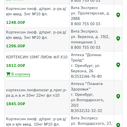
8 800 755 00 03
Вита Экспресс
Кортексин лиоф. д/приг. р-ра д/
ул. Пролетарская, д.
в/м введ. 5мг №10 фл.
288Б
1248.00
8 800 755 00 03
Вита Экспресс
Кортексин лиоф. д/приг. р-ра д/
ул. Березка, д. 19/2,
в/м введ. 5мг №10 фл.
помещение 1
1296.00
8 800 755 00 03
Аптека "Долина-
КОРТЕКСИН 10МГ ЛИОФ ФЛ Х10
Трейд"
1812.00
г. Оренбург, ул.
Березка, 26
В корзину
8(3532)66-76-80
Аптека "Планета
Здоровья"
кортексин лиофилизат д.приг.р-
г. Оренбург,
ра д.и.в.м 10мг 22мг фл n10
ул.Володарского,
1845.00
20/1
8(3532)32-32-32
Вита Экспресс
Кортексин лиоф. д/приг. р-ра д/
ул. Володарского, 27,
в/в и в/м введ. 10мг №10 фл.