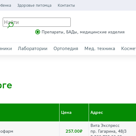
ебенка
Здоровье питомца
Контакты
Препараты, БАДы, медицинские изделия
иники
Лаборатории
Ортопедия
Мед. техника
Косме
рге
Цена
Адрес
Вита Экспресс
257.00
лофарм
пр. Гагарина, 48/3