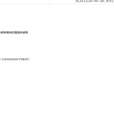
8(3532)30-90-38; 8(92
аименование
й конъюнктивит.