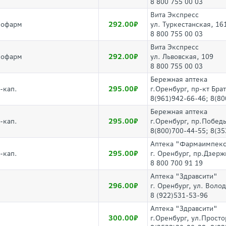
8 800 755 00 03
Вита Экспресс
292.00
лофарм
ул. Туркестанская, 16
8 800 755 00 03
Вита Экспресс
292.00
лофарм
ул. Львовская, 109
8 800 755 00 03
Бережная аптека
295.00
-кап.
г.Оренбург, пр-кт Бра
8(961)942-66-46; 8(8
Бережная аптека
295.00
-кап.
г.Оренбург, пр.Побед
8(800)700-44-55; 8(3
Аптека "Фармаимпек
295.00
-кап.
г. Оренбург, пр.Дзер
8 800 700 91 19
Аптека "Здравсити"
296.00
г. Оренбург, ул. Воло
8 (922)531-53-96
Аптека "Здравсити"
300.00
г.Оренбург, ул.Просто