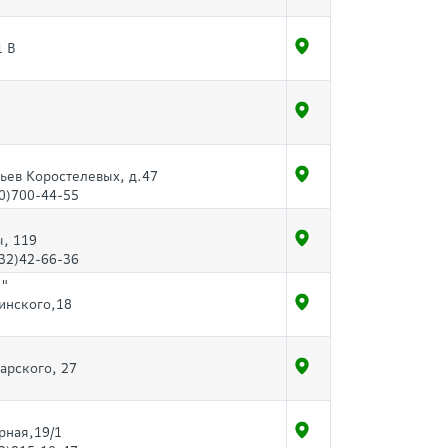
1 В
тьев Коростелевых, д.47
00)700-44-55
ы, 119
532)42-66-36
с"
жинского,18
дарского, 27
рная,19/1