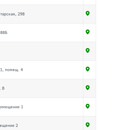
етарская, 298
288Б
/1, помещ. 4
1 В
 помещение 1
мещение 2