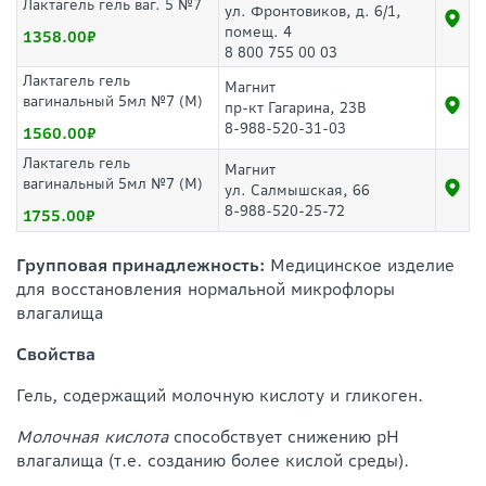
Лактагель гель ваг. 5 №7
ул. Фронтовиков, д. 6/1,
помещ. 4
1358.00
8 800 755 00 03
Лактагель гель
Магнит
вагинальный 5мл №7 (М)
пр-кт Гагарина, 23В
8-988-520-31-03
1560.00
Лактагель гель
Магнит
вагинальный 5мл №7 (М)
ул. Салмышская, 66
8-988-520-25-72
1755.00
Групповая принадлежность:
Медицинское изделие
для восстановления нормальной микрофлоры
влагалища
Свойства
Гель, содержащий молочную кислоту и гликоген.
Молочная кислота
способствует снижению рН
влагалища (т.е. созданию более кислой среды).