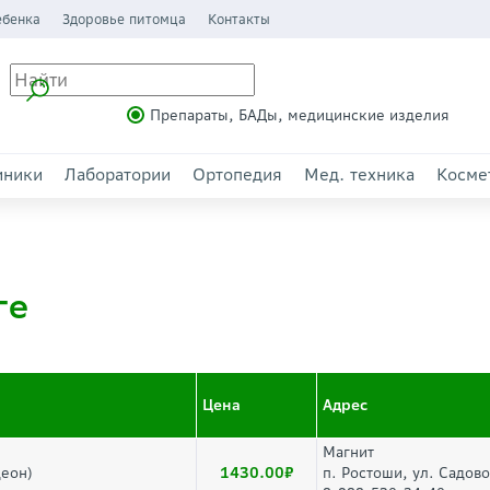
ебенка
Здоровье питомца
Контакты
Препараты, БАДы, медицинские изделия
иники
Лаборатории
Ортопедия
Мед. техника
Косме
ге
Цена
Адрес
Магнит
1430.00
деон)
п. Ростоши, ул. Садов