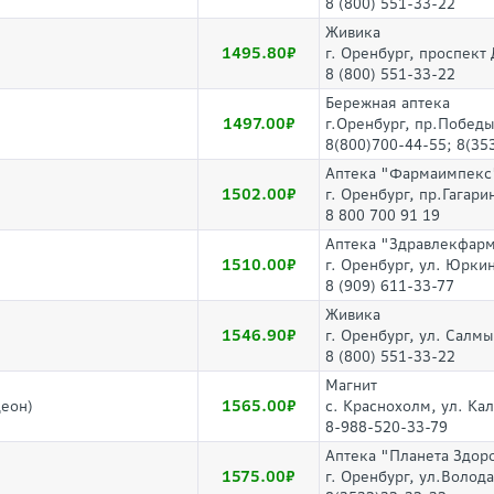
8 (800) 551-33-22
Живика
1495.80
г. Оренбург, проспект
8 (800) 551-33-22
Бережная аптека
1497.00
г.Оренбург, пр.Победы
8(800)700-44-55; 8(35
Аптека "Фармаимпекс
1502.00
г. Оренбург, пр.Гагари
8 800 700 91 19
Аптека "Здравлекфар
1510.00
г. Оренбург, ул. Юрки
8 (909) 611-33-77
Живика
1546.90
г. Оренбург, ул. Салмы
8 (800) 551-33-22
Магнит
1565.00
деон)
с. Краснохолм, ул. Ка
8-988-520-33-79
Аптека "Планета Здор
1575.00
г. Оренбург, ул.Волода