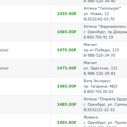
8-988-520-34-40
Аптека "Гиппократ"
1435.00
ул. Новая, 12
8(3532)43-03-70
Аптека "Фармаимпекс
1465.00
г. Оренбург, пр.Дзерж
8 800 700 91 19
Магнит
1470.00
деон)
пр-кт Победы, 113
8-988-520-34-70
Магнит
1475.00
деон)
ул. Одесская, 121
8-988-520-29-93
Вита Экспресс
1485.00
пр. Гагарина, 48/3
8 800 755 00 03
Аптека "Планета Здор
1485.00
г. Оренбург, ул. Салм
8(3532)32-32-32
Живика
1495.80
г. Оренбург, ул. Проле