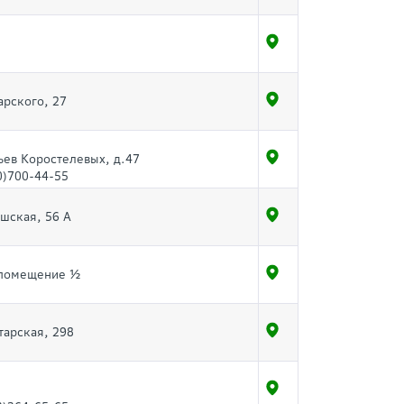
арского, 27
тьев Коростелевых, д.47
0)700-44-55
ышская, 56 А
, помещение ½
тарская, 298