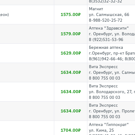
8(3532)32-32-32
Магнит
1575.00
деон)
ул. Салмышская, 66
8-988-520-25-72
Аптека "Здравсити"
1579.00
г. Оренбург, ул. Волод
8 (922)531-53-96
Бережная аптека
1629.00
г.Оренбург, пр-кт Бра
8(961)942-66-46; 8(80
Вита Экспресс
1634.00
г. Оренбург, ул. Салм
8 800 755 00 03
Вита Экспресс
1634.00
ул. Володарского, 27
8 800 755 00 03
Вита Экспресс
1634.00
г. Оренбург, ул. Проле
8 800 755 00 03
Аптека "Гиппократ"
1704.00
ул. Кима, 25