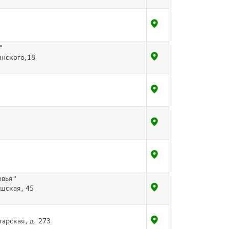
"
инского,18
овья"
ышская, 45
тарская, д. 273