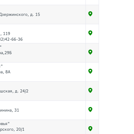
 Дзержинского, д. 15
, 119
32)42-66-36
"
на,29Б
м"
на, 8А
шская, д. 24/2
линина, 31
овья"
рского, 20/1