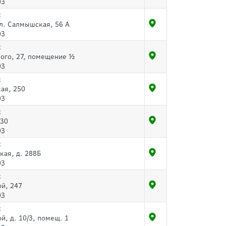
03
с
ул. Салмышская, 56 А
03
с
кого, 27, помещение ½
03
с
ая, 250
03
с
 30
03
с
кая, д. 288Б
03
с
ой, 247
03
с
й, д. 10/3, помещ. 1