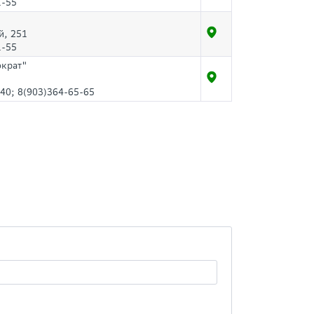
1-55
й, 251
1-55
ократ"
40; 8(903)364-65-65