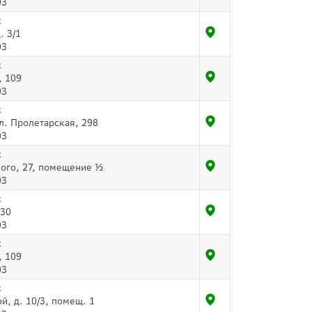
03
с
. 3/1
03
с
, 109
03
с
ул. Пролетарская, 298
03
с
кого, 27, помещение ½
03
с
 30
03
с
, 109
03
с
й, д. 10/3, помещ. 1