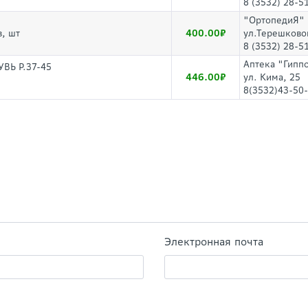
8 (3532) 28-5
"ОртопедиЯ"
400.00
, шт
ул.Терешково
8 (3532) 28-5
Аптека "Гипп
ВЬ Р.37-45
446.00
ул. Кима, 25
8(3532)43-50-
Электронная почта