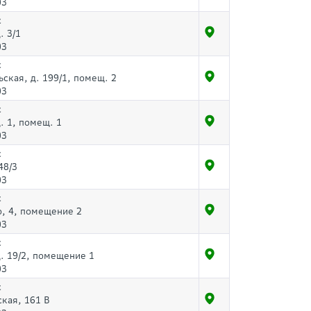
03
с
. 3/1
03
с
ская, д. 199/1, помещ. 2
03
с
д. 1, помещ. 1
03
с
48/3
03
с
о, 4, помещение 2
03
с
д. 19/2, помещение 1
03
с
ская, 161 В