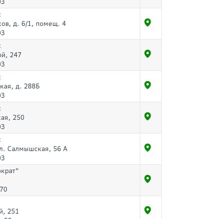
03
с
ов, д. 6/1, помещ. 4
03
с
ой, 247
03
с
кая, д. 288Б
03
с
ая, 250
03
с
ул. Салмышская, 56 А
03
ократ"
-70
й, 251