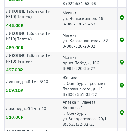
8 (922)531-53-96
ЛИКОПИД Таблетки 1мг
Магнит
№10(Пептек)
ул. Челюскинцев, 16
8-988-520-35-52
448.00
ЛИКОПИД Таблетки 1мг
Магнит
№10(Пептек)
ул. Карагандинская, 82
8-988-520-29-92
489.00
ЛИКОПИД Таблетки 1мг
Магнит
№10(Пептек)
пр-кт Победы, 166
8-988-520-35-27
497.00
Живика
Ликопид таб 1мг №10
г. Оренбург, проспект
Дзержинского, д. 15
509.10
8 (800) 551-33-22
Аптека "Планета
Здоровья"
ликопид таб 1мг n10
г. Оренбург,
510.00
ул.Володарского, 20/1
8(3532)32-32-32