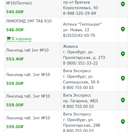
пр-кт Братьев
№10(Пептек)
Коростелевых, 43
540.00
8-988-520-29-89
ЛИКОПИД 1МГ ТАБ Х10
Аптека "Гиппократ"
546.00
ул. Новая, 12
8(3532)43-03-70
В корзину
Живика
Ликопид таб 1мг №10
г. Оренбург, ул.
Пролетарская, д. 273
553.40
8 (800) 551-33-22
Вита Экспресс
Ликопид таб. 1мг №10
г. Оренбург, ул.
Салмышская, 56 А
559.00
8 800 755 00 03
Вита Экспресс
Ликопид таб. 1мг №10
пр. Гагарина, 48/3
559.00
8 800 755 00 03
Вита Экспресс
Ликопид таб. 1мг №10
г. Оренбург, ул.
Пролетарская, 298
559.00
8 800 755 00 03