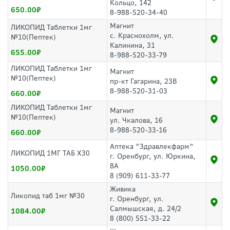
Кольцо, 142
650.00
8-988-520-34-40
Магнит
ЛИКОПИД Таблетки 1мг
с. Краснохолм, ул.
№10(Пептек)
Калинина, 31
655.00
8-988-520-33-79
ЛИКОПИД Таблетки 1мг
Магнит
№10(Пептек)
пр-кт Гагарина, 23В
8-988-520-31-03
660.00
ЛИКОПИД Таблетки 1мг
Магнит
№10(Пептек)
ул. Чкалова, 16
8-988-520-33-16
660.00
Аптека "Здравлекфарм"
ЛИКОПИД 1МГ ТАБ Х30
г. Оренбург, ул. Юркина,
8А
1050.00
8 (909) 611-33-77
Живика
Ликопид таб 1мг №30
г. Оренбург, ул.
Салмышская, д. 24/2
1084.00
8 (800) 551-33-22