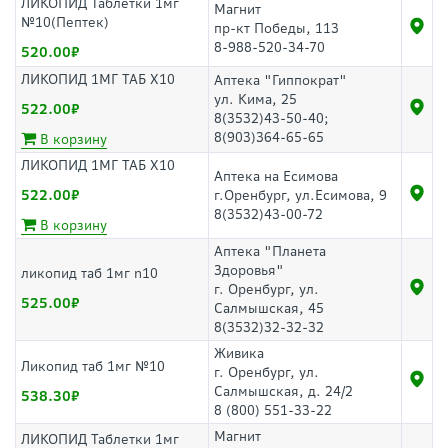
ЛИКОПИД Таблетки 1мг
Магнит
№10(Пептек)
пр-кт Победы, 113
8-988-520-34-70
520.00
ЛИКОПИД 1МГ ТАБ Х10
Аптека "Гиппократ"
ул. Кима, 25
522.00
8(3532)43-50-40;
8(903)364-65-65
В корзину
ЛИКОПИД 1МГ ТАБ Х10
Аптека на Есимова
522.00
г.Оренбург, ул.Есимова, 9
8(3532)43-00-72
В корзину
Аптека "Планета
Здоровья"
ликопид таб 1мг n10
г. Оренбург, ул.
525.00
Салмышская, 45
8(3532)32-32-32
Живика
Ликопид таб 1мг №10
г. Оренбург, ул.
Салмышская, д. 24/2
538.30
8 (800) 551-33-22
Магнит
ЛИКОПИД Таблетки 1мг