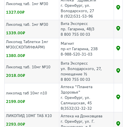
Аптека "Здравсити"
Ликопид таб. 1мг №30
г. Оренбург, ул.
Володарского, 27
1327.00
8 (922)531-53-96
Вита Экспресс
Ликопид таб. 1мг №30
пр. Гагарина, 48/3
1339.00
8 800 755 00 03
Ликопид Таблетки 1мг
Магнит
№30(СКОПИНФАРМ)
пр-кт Гагарина, 23В
8-988-520-31-03
1380.00
Вита Экспресс
Ликопид таб. 10мг №10
ул. Володарского, 27,
помещение ½
2018.00
8 800 755 00 03
Аптека "Планета
Здоровья"
ликопид таб 10мг n10
г. Оренбург, ул.
2199.00
Салмышская, 45
8(3532)32-32-32
ЛИКОПИД 10МГ ТАБ Х10
Аптека на Донковцева
г. Оренбург, ул. Г.
2293.00
Донковцева, д.5