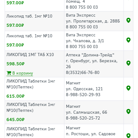
помещ. 4
597.00
8 800 755 00 03
Вита Экспресс
Ликопид таб. 1мг №10
ул. Пролетарская, д. 288Б
597.00
8 800 755 00 03
Вита Экспресс
Ликопид таб. 1мг №10
ул. Чкалова, д. 3/1
597.00
8 800 755 00 03
ЛИКОПИД 1МГ ТАБ Х10
Аптека "Долина-Трейд"
г. Оренбург, ул. Березка,
598.50
26
8(3532)66-76-80
В корзину
ЛИКОПИД Таблетки 1мг
Магнит
№10(Пептек)
ул. Одесская, 121
8-988-520-29-93
615.00
ЛИКОПИД Таблетки 1мг
Магнит
№10(Пептек)
ул. Салмышская, 66
8-988-520-25-72
645.00
Магнит
ЛИКОПИД Таблетки 1мг
п. Ростоши, ул. Садовое
№10(Пептек)