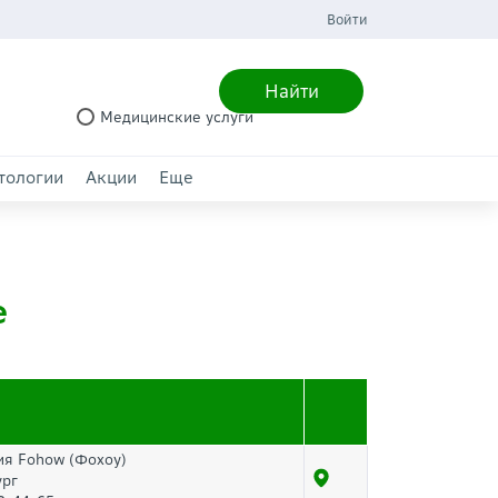
Войти
Найти
Медицинские услуги
тологии
Акции
Еще
е
я Fohow (Фохоу)
ург