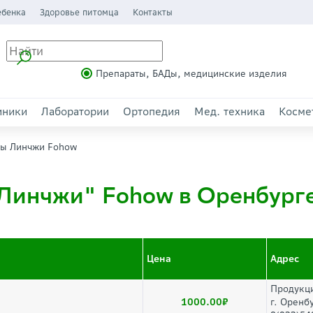
ебенка
Здоровье питомца
Контакты
Препараты, БАДы, медицинские изделия
иники
Лаборатории
Ортопедия
Мед. техника
Косме
лы Линчжи Fohow
Линчжи" Fohow в Оренбург
Цена
Адрес
Продукци
1000.00
г. Оренб