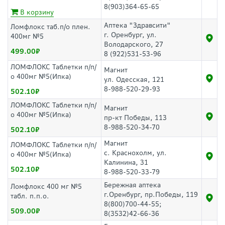
8(903)364-65-65
В корзину
Аптека "Здравсити"
Ломфлокс таб.п/о плен.
г. Оренбург, ул.
400мг №5
Володарского, 27
499.00
8 (922)531-53-96
ЛОМФЛОКС Таблетки п/п/
Магнит
о 400мг №5(Ипка)
ул. Одесская, 121
8-988-520-29-93
502.10
ЛОМФЛОКС Таблетки п/п/
Магнит
о 400мг №5(Ипка)
пр-кт Победы, 113
8-988-520-34-70
502.10
Магнит
ЛОМФЛОКС Таблетки п/п/
с. Краснохолм, ул.
о 400мг №5(Ипка)
Калинина, 31
502.10
8-988-520-33-79
Бережная аптека
Ломфлокс 400 мг №5
г.Оренбург, пр.Победы, 119
табл. п.п.о.
8(800)700-44-55;
509.00
8(3532)42-66-36