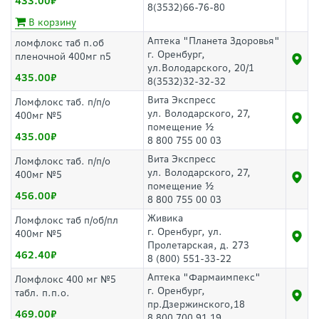
433.00
8(3532)66-76-80
В корзину
Аптека "Планета Здоровья"
ломфлокс таб п.об
г. Оренбург,
пленочной 400мг n5
ул.Володарского, 20/1
435.00
8(3532)32-32-32
Вита Экспресс
Ломфлокс таб. п/п/о
ул. Володарского, 27,
400мг №5
помещение ½
435.00
8 800 755 00 03
Вита Экспресс
Ломфлокс таб. п/п/о
ул. Володарского, 27,
400мг №5
помещение ½
456.00
8 800 755 00 03
Живика
Ломфлокс таб п/об/пл
г. Оренбург, ул.
400мг №5
Пролетарская, д. 273
462.40
8 (800) 551-33-22
Аптека "Фармаимпекс"
Ломфлокс 400 мг №5
г. Оренбург,
табл. п.п.о.
пр.Дзержинского,18
469.00
8 800 700 91 19