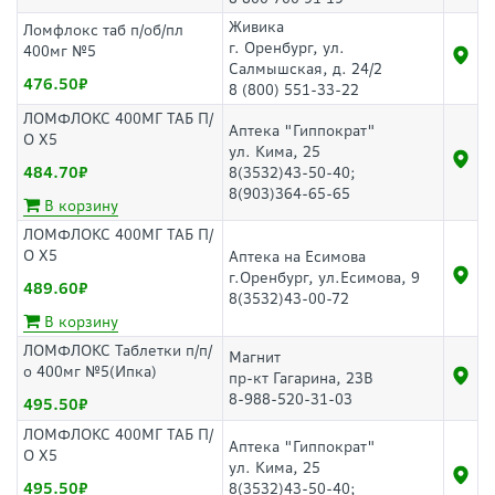
Живика
Ломфлокс таб п/об/пл
г. Оренбург, ул.
400мг №5
Салмышская, д. 24/2
476.50
8 (800) 551-33-22
ЛОМФЛОКС 400МГ ТАБ П/
Аптека "Гиппократ"
О Х5
ул. Кима, 25
484.70
8(3532)43-50-40;
8(903)364-65-65
В корзину
ЛОМФЛОКС 400МГ ТАБ П/
О Х5
Аптека на Есимова
г.Оренбург, ул.Есимова, 9
489.60
8(3532)43-00-72
В корзину
ЛОМФЛОКС Таблетки п/п/
Магнит
о 400мг №5(Ипка)
пр-кт Гагарина, 23В
8-988-520-31-03
495.50
ЛОМФЛОКС 400МГ ТАБ П/
Аптека "Гиппократ"
О Х5
ул. Кима, 25
495.50
8(3532)43-50-40;