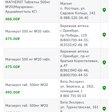
МАГНЕРОТ Таблетки 500мг
Магнит
№20(Мауэрманн-
п. Ростоши, ул.
Арцнаймиттель КГ)
Садовое Кольцо, 142
8-988-520-34-40
466.00
Бережная аптека
г.Оренбург,
Магнерот 500 мг №20 табл.
пр.Победы, 119
475.00
8(800)700-44-55;
8(3532)42-66-36
Бережная аптека
г.Оренбург, пр-кт
Магнерот 500 мг №20 табл.
Братьев Коростелевых,
д.47
475.00
8(961)942-66-46;
8(800)700-44-55
Вита Экспресс
Магнерот таб. 500мг №20
ул. Березка, д. 19/2,
помещение 1
495.00
8 800 755 00 03
Вита Экспресс
Магнерот таб. 500мг №20
ул. Туркестанская, 161
В