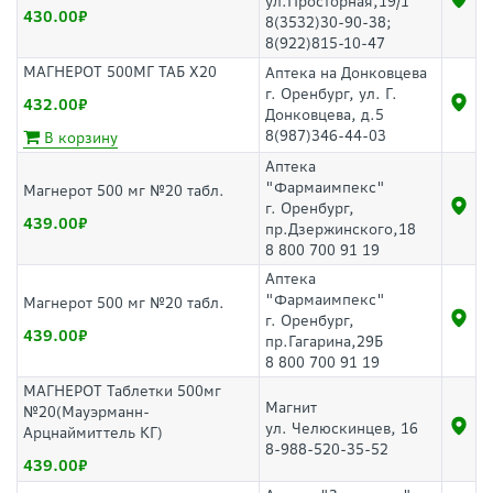
ул.Просторная,19/1
430.00
8(3532)30-90-38;
8(922)815-10-47
МАГНЕРОТ 500МГ ТАБ Х20
Аптека на Донковцева
г. Оренбург, ул. Г.
432.00
Донковцева, д.5
8(987)346-44-03
В корзину
Аптека
"Фармаимпекс"
Магнерот 500 мг №20 табл.
г. Оренбург,
439.00
пр.Дзержинского,18
8 800 700 91 19
Аптека
"Фармаимпекс"
Магнерот 500 мг №20 табл.
г. Оренбург,
439.00
пр.Гагарина,29Б
8 800 700 91 19
МАГНЕРОТ Таблетки 500мг
Магнит
№20(Мауэрманн-
ул. Челюскинцев, 16
Арцнаймиттель КГ)
8-988-520-35-52
439.00