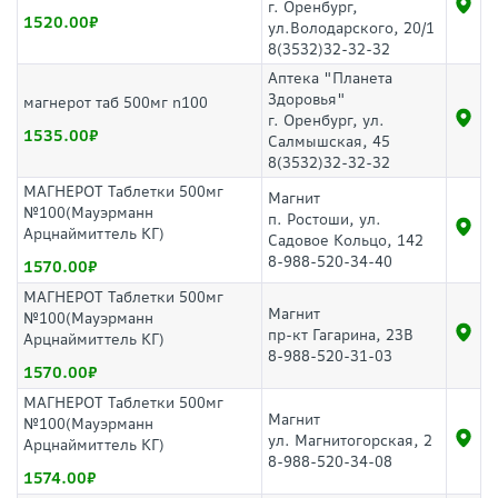
г. Оренбург,
1520.00
ул.Володарского, 20/1
8(3532)32-32-32
Аптека "Планета
Здоровья"
магнерот таб 500мг n100
г. Оренбург, ул.
1535.00
Салмышская, 45
8(3532)32-32-32
МАГНЕРОТ Таблетки 500мг
Магнит
№100(Мауэрманн
п. Ростоши, ул.
Арцнаймиттель КГ)
Садовое Кольцо, 142
8-988-520-34-40
1570.00
МАГНЕРОТ Таблетки 500мг
Магнит
№100(Мауэрманн
пр-кт Гагарина, 23В
Арцнаймиттель КГ)
8-988-520-31-03
1570.00
МАГНЕРОТ Таблетки 500мг
Магнит
№100(Мауэрманн
ул. Магнитогорская, 2
Арцнаймиттель КГ)
8-988-520-34-08
1574.00