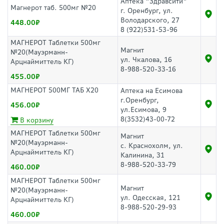
Аптека "Здравсити"
Магнерот таб. 500мг №20
г. Оренбург, ул.
Володарского, 27
448.00
8 (922)531-53-96
МАГНЕРОТ Таблетки 500мг
Магнит
№20(Мауэрманн-
ул. Чкалова, 16
Арцнаймиттель КГ)
8-988-520-33-16
455.00
МАГНЕРОТ 500МГ ТАБ Х20
Аптека на Есимова
г.Оренбург,
456.00
ул.Есимова, 9
8(3532)43-00-72
В корзину
МАГНЕРОТ Таблетки 500мг
Магнит
№20(Мауэрманн-
с. Краснохолм, ул.
Арцнаймиттель КГ)
Калинина, 31
8-988-520-33-79
460.00
МАГНЕРОТ Таблетки 500мг
Магнит
№20(Мауэрманн-
ул. Одесская, 121
Арцнаймиттель КГ)
8-988-520-29-93
460.00