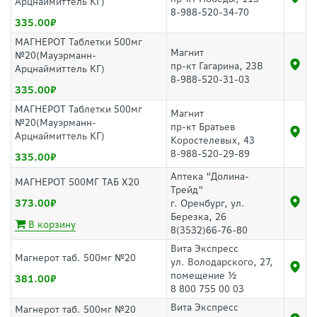
Арцнаймиттель КГ)
8-988-520-34-70
335.00
МАГНЕРОТ Таблетки 500мг
Магнит
№20(Мауэрманн-
пр-кт Гагарина, 23В
Арцнаймиттель КГ)
8-988-520-31-03
335.00
МАГНЕРОТ Таблетки 500мг
Магнит
№20(Мауэрманн-
пр-кт Братьев
Арцнаймиттель КГ)
Коростелевых, 43
8-988-520-29-89
335.00
Аптека "Долина-
МАГНЕРОТ 500МГ ТАБ Х20
Трейд"
373.00
г. Оренбург, ул.
Березка, 26
В корзину
8(3532)66-76-80
Вита Экспресс
Магнерот таб. 500мг №20
ул. Володарского, 27,
помещение ½
381.00
8 800 755 00 03
Вита Экспресс
Магнерот таб. 500мг №20