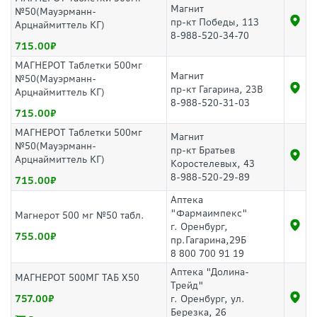
Магнит
№50(Мауэрманн-
пр-кт Победы, 113
Арцнаймиттель КГ)
8-988-520-34-70
715.00
МАГНЕРОТ Таблетки 500мг
Магнит
№50(Мауэрманн-
пр-кт Гагарина, 23В
Арцнаймиттель КГ)
8-988-520-31-03
715.00
МАГНЕРОТ Таблетки 500мг
Магнит
№50(Мауэрманн-
пр-кт Братьев
Арцнаймиттель КГ)
Коростелевых, 43
8-988-520-29-89
715.00
Аптека
"Фармаимпекс"
Магнерот 500 мг №50 табл.
г. Оренбург,
755.00
пр.Гагарина,29Б
8 800 700 91 19
Аптека "Долина-
МАГНЕРОТ 500МГ ТАБ Х50
Трейд"
757.00
г. Оренбург, ул.
Березка, 26