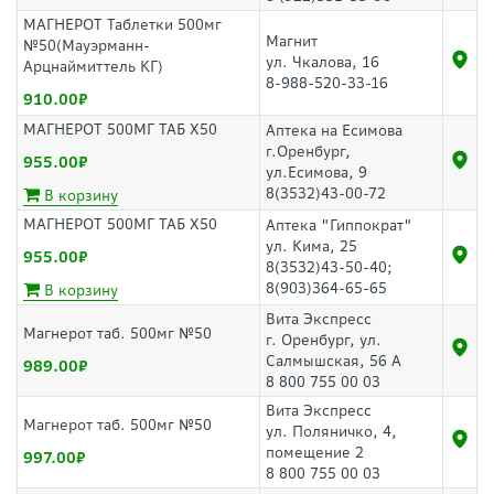
МАГНЕРОТ Таблетки 500мг
Магнит
№50(Мауэрманн-
ул. Чкалова, 16
Арцнаймиттель КГ)
8-988-520-33-16
910.00
МАГНЕРОТ 500МГ ТАБ Х50
Аптека на Есимова
г.Оренбург,
955.00
ул.Есимова, 9
8(3532)43-00-72
В корзину
МАГНЕРОТ 500МГ ТАБ Х50
Аптека "Гиппократ"
ул. Кима, 25
955.00
8(3532)43-50-40;
8(903)364-65-65
В корзину
Вита Экспресс
Магнерот таб. 500мг №50
г. Оренбург, ул.
Салмышская, 56 А
989.00
8 800 755 00 03
Вита Экспресс
Магнерот таб. 500мг №50
ул. Поляничко, 4,
помещение 2
997.00
8 800 755 00 03