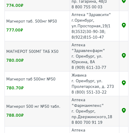
пр. Гагарина, 48/3
774.00
8 800 755 00 03
Аптека "Здравсити"
г.Оренбург,
Магнерот таб. 500мг №50
ул.Просторная,19/1
777.00
8(3532)30-90-38;
8(922)815-10-47
Аптека
"Здравлекфарм"
МАГНЕРОТ 500МГ ТАБ Х50
г. Оренбург, ул.
780.00
Юркина, 8А
8 (909) 611-33-77
Живика
Магнерот таб 500мг №50
г. Оренбург, ул.
Пролетарская, д. 273
780.70
8 (800) 551-33-22
Аптека
"Фармаимпекс"
Магнерот 500 мг №50 табл.
г. Оренбург,
788.00
пр.Дзержинского,18
8 800 700 91 19
Аптека