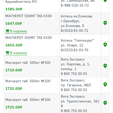
ул. Салмышская, 66
Арцнаймиттель КГ)
8-988-520-25-72
1585.00
МАГНЕРОТ 500МГ ТАБ Х100
Аптека на Есимова
г.Оренбург,
1647.00
ул.Есимова, 9
8(3532)43-00-72
В корзину
МАГНЕРОТ 500МГ ТАБ Х100
Аптека "Гиппократ"
1655.00
ул. Новая, 12
8(3532)43-03-70
В корзину
Вита Экспресс
Магнерот таб. 500мг №100
ул. Карпова, д. 1,
помещ. 1
1719.00
8 800 755 00 03
Вита Экспресс
Магнерот таб. 500мг №100
пр. Гагарина, 48/3
1725.00
8 800 755 00 03
Вита Экспресс
Магнерот таб. 500мг №100
ул. Туркестанская, 161
В
1725.00
8 800 755 00 03