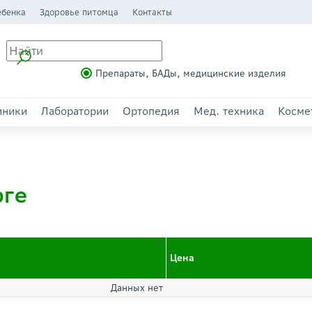
ебенка
Здоровье питомца
Контакты
Препараты, БАДы, медицинские изделия
иники
Лаборатории
Ортопедия
Мед. техника
Косме
рге
Цена
Данных нет