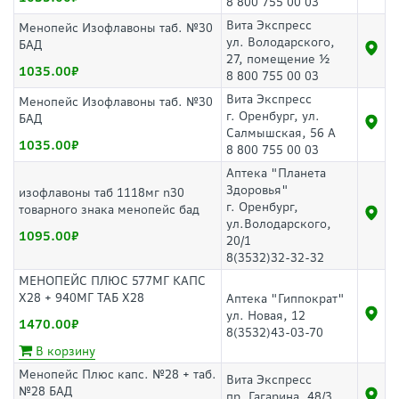
8 800 755 00 03
Вита Экспресс
Менопейс Изофлавоны таб. №30
ул. Володарского,
БАД
27, помещение ½
1035.00
8 800 755 00 03
Вита Экспресс
Менопейс Изофлавоны таб. №30
г. Оренбург, ул.
БАД
Салмышская, 56 А
1035.00
8 800 755 00 03
Аптека "Планета
Здоровья"
изофлавоны таб 1118мг n30
г. Оренбург,
товарного знака менопейс бад
ул.Володарского,
1095.00
20/1
8(3532)32-32-32
МЕНОПЕЙС ПЛЮС 577МГ КАПС
Х28 + 940МГ ТАБ Х28
Аптека "Гиппократ"
ул. Новая, 12
1470.00
8(3532)43-03-70
В корзину
Менопейс Плюс капс. №28 + таб.
Вита Экспресс
№28 БАД
пр. Гагарина, 48/3