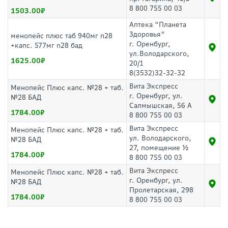
8 800 755 00 03
1503.00
Аптека "Планета
Здоровья"
менопейс плюс таб 940мг n28
г. Оренбург,
+капс. 577мг n28 бад
ул.Володарского,
1625.00
20/1
8(3532)32-32-32
Вита Экспресс
Менопейс Плюс капс. №28 + таб.
г. Оренбург, ул.
№28 БАД
Салмышская, 56 А
1784.00
8 800 755 00 03
Вита Экспресс
Менопейс Плюс капс. №28 + таб.
ул. Володарского,
№28 БАД
27, помещение ½
1784.00
8 800 755 00 03
Вита Экспресс
Менопейс Плюс капс. №28 + таб.
г. Оренбург, ул.
№28 БАД
Пролетарская, 298
1784.00
8 800 755 00 03