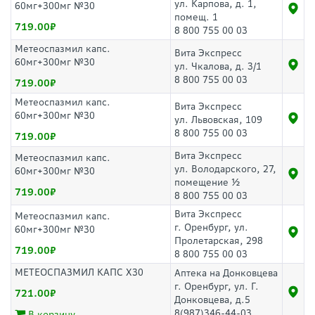
ул. Карпова, д. 1,
60мг+300мг №30
помещ. 1
719.00
8 800 755 00 03
Метеоспазмил капс.
Вита Экспресс
60мг+300мг №30
ул. Чкалова, д. 3/1
8 800 755 00 03
719.00
Метеоспазмил капс.
Вита Экспресс
60мг+300мг №30
ул. Львовская, 109
8 800 755 00 03
719.00
Вита Экспресс
Метеоспазмил капс.
ул. Володарского, 27,
60мг+300мг №30
помещение ½
719.00
8 800 755 00 03
Вита Экспресс
Метеоспазмил капс.
г. Оренбург, ул.
60мг+300мг №30
Пролетарская, 298
719.00
8 800 755 00 03
МЕТЕОСПАЗМИЛ КАПС Х30
Аптека на Донковцева
г. Оренбург, ул. Г.
721.00
Донковцева, д.5
8(987)346-44-03
В корзину