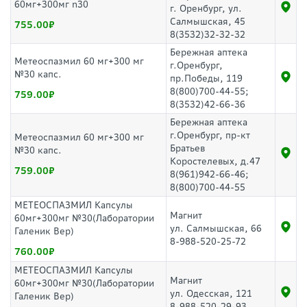
60мг+300мг n30
г. Оренбург, ул.
Салмышская, 45
755.00
8(3532)32-32-32
Бережная аптека
Метеоспазмил 60 мг+300 мг
г.Оренбург,
№30 капс.
пр.Победы, 119
8(800)700-44-55;
759.00
8(3532)42-66-36
Бережная аптека
г.Оренбург, пр-кт
Метеоспазмил 60 мг+300 мг
Братьев
№30 капс.
Коростелевых, д.47
759.00
8(961)942-66-46;
8(800)700-44-55
МЕТЕОСПАЗМИЛ Капсулы
Магнит
60мг+300мг №30(Лаборатории
ул. Салмышская, 66
Галеник Вер)
8-988-520-25-72
760.00
МЕТЕОСПАЗМИЛ Капсулы
Магнит
60мг+300мг №30(Лаборатории
ул. Одесская, 121
Галеник Вер)
8-988-520-29-93