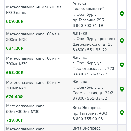
Аптека
Метеоспазмил 60 мг+300 мг
"Фармаимпекс"
№30 капс.
г. Оренбург,
пр.Гагарина,29Б
609.00
8 800 700 91 19
Живика
Метеоспазмил капс. 60мг +
г. Оренбург, проспект
300мг №30
Дзержинского, д. 15
634.20
8 (800) 551-33-22
Живика
Метеоспазмил капс. 60мг +
г. Оренбург, ул.
300мг №30
Пролетарская, д. 273
653.00
8 (800) 551-33-22
Живика
Метеоспазмил капс. 60мг +
г. Оренбург, ул.
300мг №30
Салмышская, д. 24/2
674.40
8 (800) 551-33-22
Метеоспазмил капс.
Вита Экспресс
60мг+300мг №30
пр. Гагарина, 48/3
8 800 755 00 03
719.00
Вита Экспресс
Метеоспазмил капс.