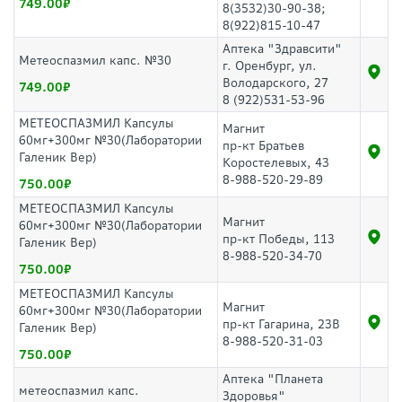
749.00
8(3532)30-90-38;
8(922)815-10-47
Аптека "Здравсити"
Метеоспазмил капс. №30
г. Оренбург, ул.
Володарского, 27
749.00
8 (922)531-53-96
МЕТЕОСПАЗМИЛ Капсулы
Магнит
60мг+300мг №30(Лаборатории
пр-кт Братьев
Галеник Вер)
Коростелевых, 43
8-988-520-29-89
750.00
МЕТЕОСПАЗМИЛ Капсулы
Магнит
60мг+300мг №30(Лаборатории
пр-кт Победы, 113
Галеник Вер)
8-988-520-34-70
750.00
МЕТЕОСПАЗМИЛ Капсулы
Магнит
60мг+300мг №30(Лаборатории
пр-кт Гагарина, 23В
Галеник Вер)
8-988-520-31-03
750.00
Аптека "Планета
метеоспазмил капс.
Здоровья"