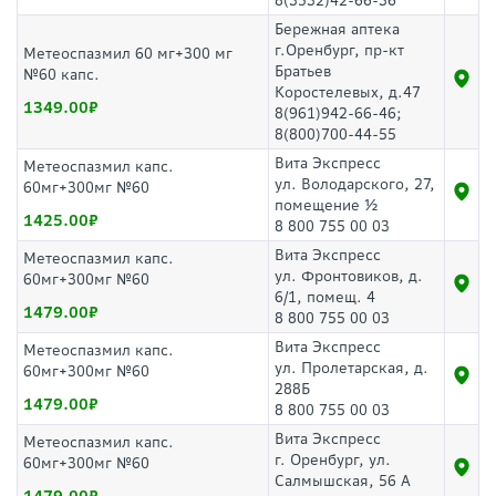
8(3532)42-66-36
Бережная аптека
г.Оренбург, пр-кт
Метеоспазмил 60 мг+300 мг
Братьев
№60 капс.
Коростелевых, д.47
1349.00
8(961)942-66-46;
8(800)700-44-55
Вита Экспресс
Метеоспазмил капс.
ул. Володарского, 27,
60мг+300мг №60
помещение ½
1425.00
8 800 755 00 03
Вита Экспресс
Метеоспазмил капс.
ул. Фронтовиков, д.
60мг+300мг №60
6/1, помещ. 4
1479.00
8 800 755 00 03
Вита Экспресс
Метеоспазмил капс.
ул. Пролетарская, д.
60мг+300мг №60
288Б
1479.00
8 800 755 00 03
Вита Экспресс
Метеоспазмил капс.
г. Оренбург, ул.
60мг+300мг №60
Салмышская, 56 А