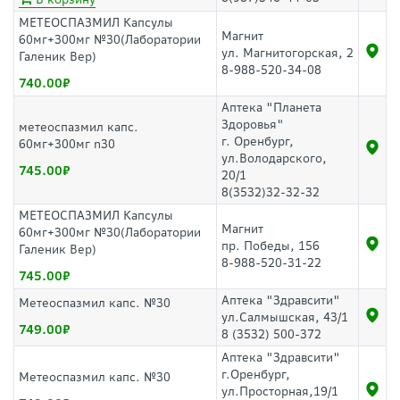
МЕТЕОСПАЗМИЛ Капсулы
Магнит
60мг+300мг №30(Лаборатории
ул. Магнитогорская, 2
Галеник Вер)
8-988-520-34-08
740.00
Аптека "Планета
Здоровья"
метеоспазмил капс.
г. Оренбург,
60мг+300мг n30
ул.Володарского,
745.00
20/1
8(3532)32-32-32
МЕТЕОСПАЗМИЛ Капсулы
Магнит
60мг+300мг №30(Лаборатории
пр. Победы, 156
Галеник Вер)
8-988-520-31-22
745.00
Аптека "Здравсити"
Метеоспазмил капс. №30
ул.Салмышская, 43/1
749.00
8 (3532) 500-372
Аптека "Здравсити"
г.Оренбург,
Метеоспазмил капс. №30
ул.Просторная,19/1