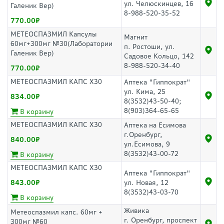
ул. Челюскинцев, 16
Галеник Вер)
8-988-520-35-52
770.00
МЕТЕОСПАЗМИЛ Капсулы
Магнит
60мг+300мг №30(Лаборатории
п. Ростоши, ул.
Галеник Вер)
Садовое Кольцо, 142
8-988-520-34-40
770.00
МЕТЕОСПАЗМИЛ КАПС Х30
Аптека "Гиппократ"
ул. Кима, 25
834.00
8(3532)43-50-40;
8(903)364-65-65
В корзину
МЕТЕОСПАЗМИЛ КАПС Х30
Аптека на Есимова
г.Оренбург,
840.00
ул.Есимова, 9
8(3532)43-00-72
В корзину
МЕТЕОСПАЗМИЛ КАПС Х30
Аптека "Гиппократ"
843.00
ул. Новая, 12
8(3532)43-03-70
В корзину
Живика
Метеоспазмил капс. 60мг +
г. Оренбург, проспект
300мг №60