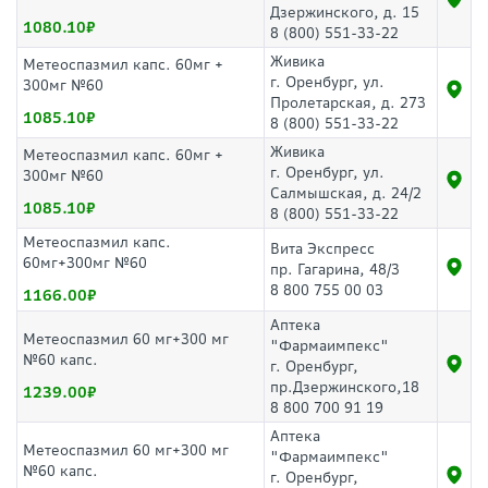
Дзержинского, д. 15
1080.10
8 (800) 551-33-22
Живика
Метеоспазмил капс. 60мг +
г. Оренбург, ул.
300мг №60
Пролетарская, д. 273
1085.10
8 (800) 551-33-22
Живика
Метеоспазмил капс. 60мг +
г. Оренбург, ул.
300мг №60
Салмышская, д. 24/2
1085.10
8 (800) 551-33-22
Метеоспазмил капс.
Вита Экспресс
60мг+300мг №60
пр. Гагарина, 48/3
8 800 755 00 03
1166.00
Аптека
Метеоспазмил 60 мг+300 мг
"Фармаимпекс"
№60 капс.
г. Оренбург,
пр.Дзержинского,18
1239.00
8 800 700 91 19
Аптека
Метеоспазмил 60 мг+300 мг
"Фармаимпекс"
№60 капс.
г. Оренбург,