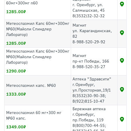
60мг+300мг n60
г. Оренбург, ул.
Салмышская, 45
1285.00
8(3532)32-32-32
Метеоспазмил Капс 60мг+300мг
Магнит
№60(Майоли Спиндлер
ул. Карагандинская,
Лаборатор)
82
8-988-520-29-92
1285.00
Метеоспазмил Капс 60мг+300мг
Магнит
№60(Майоли Спиндлер
пр-кт Победы, 166
Лаборатор)
8-988-520-35-27
1290.00
Аптека "Здравсити"
г.Оренбург,
Метеоспазмил капс. №60
ул.Просторная,19/1
1333.00
8(3532)30-90-38;
8(922)815-10-47
Бережная аптека
Метеоспазмил 60 мг+300 мг
г.Оренбург,
№60 капс.
пр.Победы, 119
8(800)700-44-55;
1349.00