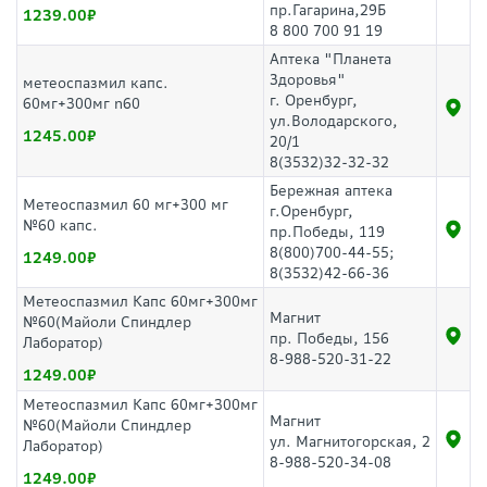
пр.Гагарина,29Б
1239.00
8 800 700 91 19
Аптека "Планета
Здоровья"
метеоспазмил капс.
г. Оренбург,
60мг+300мг n60
ул.Володарского,
1245.00
20/1
8(3532)32-32-32
Бережная аптека
Метеоспазмил 60 мг+300 мг
г.Оренбург,
№60 капс.
пр.Победы, 119
8(800)700-44-55;
1249.00
8(3532)42-66-36
Метеоспазмил Капс 60мг+300мг
Магнит
№60(Майоли Спиндлер
пр. Победы, 156
Лаборатор)
8-988-520-31-22
1249.00
Метеоспазмил Капс 60мг+300мг
Магнит
№60(Майоли Спиндлер
ул. Магнитогорская, 2
Лаборатор)
8-988-520-34-08
1249.00