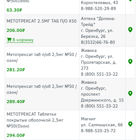
№50(Озон)
Коростелевых, 43
8-988-520-29-89
63.30
Аптека "Долина-
МЕТОТРЕКСАТ 2.5МГ ТАБ П/О Х50
Трейд"
206.00
г. Оренбург, ул.
Березка, 26
В корзину
8(3532)66-76-80
Живика
Метотрексат таб п/об 2,5мг №50 /
г. Оренбург, ул.
озон/
Пролетарская, д.
273
281.20
8 (800) 551-33-22
Живика
Метотрексат таб п/об 2,5мг №50 /
г. Оренбург,
озон/
проспект
Дзержинского, д. 15
289.40
8 (800) 551-33-22
МЕТОТРЕКСАТ Таблетки
Магнит
покрытые оболочкой 2,5мг
ул. Салмышская, 66
№50(Озон)
8-988-520-25-72
294.00