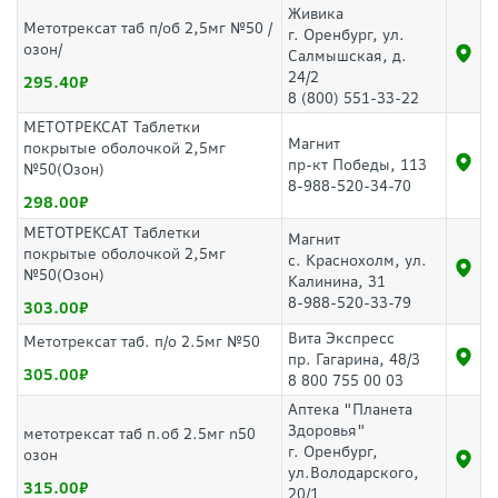
Живика
Метотрексат таб п/об 2,5мг №50 /
г. Оренбург, ул.
озон/
Салмышская, д.
24/2
295.40
8 (800) 551-33-22
МЕТОТРЕКСАТ Таблетки
Магнит
покрытые оболочкой 2,5мг
пр-кт Победы, 113
№50(Озон)
8-988-520-34-70
298.00
МЕТОТРЕКСАТ Таблетки
Магнит
покрытые оболочкой 2,5мг
с. Краснохолм, ул.
№50(Озон)
Калинина, 31
8-988-520-33-79
303.00
Вита Экспресс
Метотрексат таб. п/о 2.5мг №50
пр. Гагарина, 48/3
305.00
8 800 755 00 03
Аптека "Планета
Здоровья"
метотрексат таб п.об 2.5мг n50
г. Оренбург,
озон
ул.Володарского,
315.00
20/1