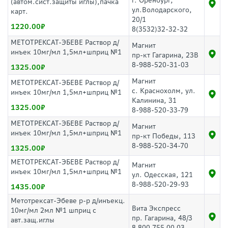
г. Оренбург,
(автом.сист.защиты иглы),пачка
ул.Володарского,
карт.
20/1
1220.00
8(3532)32-32-32
МЕТОТРЕКСАТ-ЭБЕВЕ Раствор д/
Магнит
инъек 10мг/мл 1,5мл+шприц №1
пр-кт Гагарина, 23В
8-988-520-31-03
1325.00
Магнит
МЕТОТРЕКСАТ-ЭБЕВЕ Раствор д/
с. Краснохолм, ул.
инъек 10мг/мл 1,5мл+шприц №1
Калинина, 31
1325.00
8-988-520-33-79
МЕТОТРЕКСАТ-ЭБЕВЕ Раствор д/
Магнит
инъек 10мг/мл 1,5мл+шприц №1
пр-кт Победы, 113
8-988-520-34-70
1325.00
МЕТОТРЕКСАТ-ЭБЕВЕ Раствор д/
Магнит
инъек 10мг/мл 1,5мл+шприц №1
ул. Одесская, 121
8-988-520-29-93
1435.00
Метотрексат-Эбеве р-р д/инъекц.
Вита Экспресс
10мг/мл 2мл №1 шприц с
пр. Гагарина, 48/3
авт.защ.иглы
8 800 755 00 03