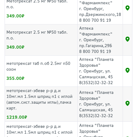
Метотрексат 2.5 мг №50 табл.
"Фармаимпекс"
п.о.
г. Оренбург,
пр.Дзержинского,18
349.00
8 800 700 91 19
Аптека
Метотрексат 2.5 мг №50 табл.
"Фармаимпекс"
п.о.
г. Оренбург,
пр.Гагарина,29Б
349.00
8 800 700 91 19
Аптека "Планета
метотрексат таб п.об 2.5мг n50
Здоровья"
озон
г. Оренбург, ул.
Салмышская, 45
355.00
8(3532)32-32-32
метотрексат-эбеве р-р д.и
Аптека "Планета
10мг.мл 1.5мл шприц n1 с иглой
Здоровья"
(автом.сист.защиты иглы),пачка
г. Оренбург, ул.
карт.
Салмышская, 45
8(3532)32-32-32
1219.00
Аптека "Планета
метотрексат-эбеве р-р д.и
Здоровья"
10мг.мл 1.5мл шприц n1 с иглой