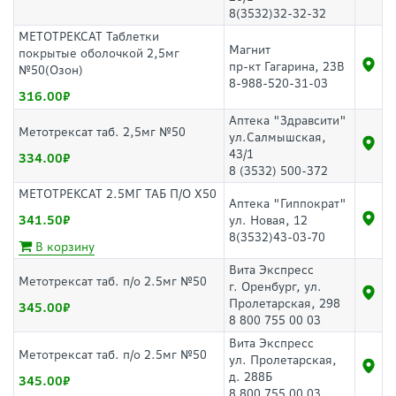
8(3532)32-32-32
МЕТОТРЕКСАТ Таблетки
Магнит
покрытые оболочкой 2,5мг
пр-кт Гагарина, 23В
№50(Озон)
8-988-520-31-03
316.00
Аптека "Здравсити"
Метотрексат таб. 2,5мг №50
ул.Салмышская,
43/1
334.00
8 (3532) 500-372
МЕТОТРЕКСАТ 2.5МГ ТАБ П/О Х50
Аптека "Гиппократ"
341.50
ул. Новая, 12
8(3532)43-03-70
В корзину
Вита Экспресс
Метотрексат таб. п/о 2.5мг №50
г. Оренбург, ул.
Пролетарская, 298
345.00
8 800 755 00 03
Вита Экспресс
Метотрексат таб. п/о 2.5мг №50
ул. Пролетарская,
д. 288Б
345.00
8 800 755 00 03