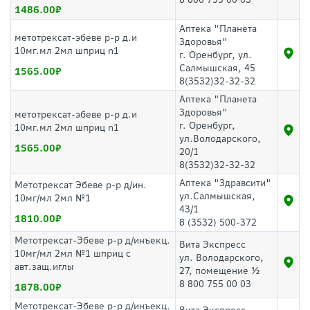
1486.00
Аптека "Планета
метотрексат-эбеве р-р д.и
Здоровья"
10мг.мл 2мл шприц n1
г. Оренбург, ул.
Салмышская, 45
1565.00
8(3532)32-32-32
Аптека "Планета
Здоровья"
метотрексат-эбеве р-р д.и
г. Оренбург,
10мг.мл 2мл шприц n1
ул.Володарского,
1565.00
20/1
8(3532)32-32-32
Аптека "Здравсити"
Метотрексат Эбеве р-р д/ин.
ул.Салмышская,
10мг/мл 2мл №1
43/1
1810.00
8 (3532) 500-372
Метотрексат-Эбеве р-р д/инъекц.
Вита Экспресс
10мг/мл 2мл №1 шприц с
ул. Володарского,
авт.защ.иглы
27, помещение ½
8 800 755 00 03
1878.00
Метотрексат-Эбеве р-р д/инъекц.