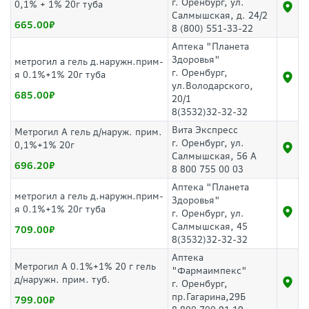
г. Оренбург, ул.
0,1% + 1% 20г туба
Салмышская, д. 24/2
665.00
8 (800) 551-33-22
Аптека "Планета
Здоровья"
метрогил а гель д.наружн.прим-
г. Оренбург,
я 0.1%+1% 20г туба
ул.Володарского,
685.00
20/1
8(3532)32-32-32
Вита Экспресс
Метрогил А гель д/наруж. прим.
г. Оренбург, ул.
0,1%+1% 20г
Салмышская, 56 А
696.20
8 800 755 00 03
Аптека "Планета
метрогил а гель д.наружн.прим-
Здоровья"
я 0.1%+1% 20г туба
г. Оренбург, ул.
Салмышская, 45
709.00
8(3532)32-32-32
Аптека
Метрогил А 0.1%+1% 20 г гель
"Фармаимпекс"
д/наружн. прим. туб.
г. Оренбург,
пр.Гагарина,29Б
799.00