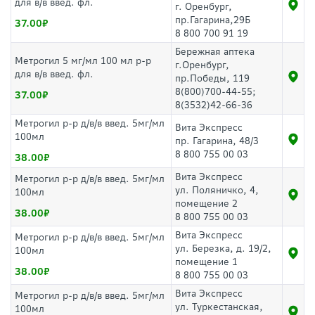
для в/в введ. фл.
г. Оренбург,
пр.Гагарина,29Б
37.00
8 800 700 91 19
Бережная аптека
Метрогил 5 мг/мл 100 мл р-р
г.Оренбург,
для в/в введ. фл.
пр.Победы, 119
8(800)700-44-55;
37.00
8(3532)42-66-36
Метрогил р-р д/в/в введ. 5мг/мл
Вита Экспресс
100мл
пр. Гагарина, 48/3
8 800 755 00 03
38.00
Вита Экспресс
Метрогил р-р д/в/в введ. 5мг/мл
ул. Поляничко, 4,
100мл
помещение 2
38.00
8 800 755 00 03
Вита Экспресс
Метрогил р-р д/в/в введ. 5мг/мл
ул. Березка, д. 19/2,
100мл
помещение 1
38.00
8 800 755 00 03
Вита Экспресс
Метрогил р-р д/в/в введ. 5мг/мл
ул. Туркестанская,
100мл