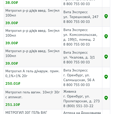
38.00
8 800 755 00 03
Метрогил р-р д/в/в введ. 5мг/мл
Вита Экспресс
100мл
ул. Терешковой, 247
8 800 755 00 03
39.00
Вита Экспресс
Метрогил р-р д/в/в введ. 5мг/мл
ул. Комсомольская,
100мл
д. 199/1, помещ. 2
39.00
8 800 755 00 03
Метрогил р-р д/в/в введ. 5мг/мл
Вита Экспресс
100мл
ул. Чкалова, д. 3/1
8 800 755 00 03
39.00
Вита Экспресс
Метрогил А гель д/наруж. прим.
г. Оренбург, ул.
0,1%+1% 20г
Салмышская, 56 А
250.01
8 800 755 00 03
Живика
Метрогил гель вагин. 10мг/г 30г
г. Оренбург, ул.
с апликат.
Пролетарская, д. 273
251.10
8 (800) 551-33-22
МЕТРОГИЛ 30Г ГЕЛЬ ВАГ
Аптека на Донковцева