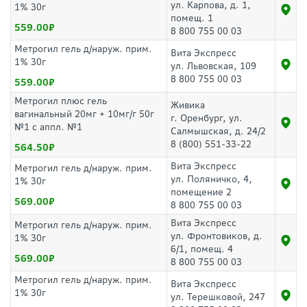
ул. Карпова, д. 1,
1% 30г
помещ. 1
559.00
8 800 755 00 03
Метрогил гель д/наруж. прим.
Вита Экспресс
1% 30г
ул. Львовская, 109
8 800 755 00 03
559.00
Метрогил плюс гель
Живика
вагинальный 20мг + 10мг/г 50г
г. Оренбург, ул.
№1 с аппл. №1
Салмышская, д. 24/2
8 (800) 551-33-22
564.50
Вита Экспресс
Метрогил гель д/наруж. прим.
ул. Поляничко, 4,
1% 30г
помещение 2
569.00
8 800 755 00 03
Вита Экспресс
Метрогил гель д/наруж. прим.
ул. Фронтовиков, д.
1% 30г
6/1, помещ. 4
569.00
8 800 755 00 03
Метрогил гель д/наруж. прим.
Вита Экспресс
1% 30г
ул. Терешковой, 247