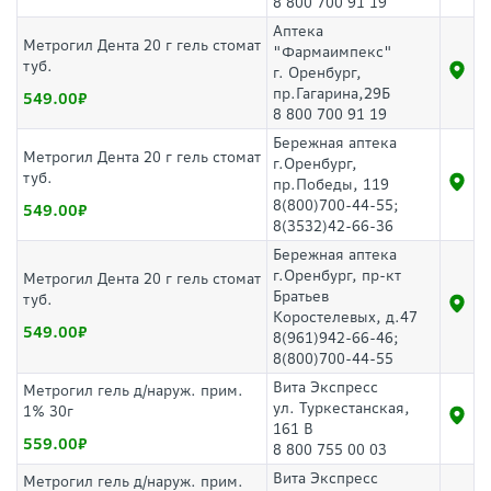
8 800 700 91 19
Аптека
Метрогил Дента 20 г гель стомат
"Фармаимпекс"
туб.
г. Оренбург,
пр.Гагарина,29Б
549.00
8 800 700 91 19
Бережная аптека
Метрогил Дента 20 г гель стомат
г.Оренбург,
туб.
пр.Победы, 119
8(800)700-44-55;
549.00
8(3532)42-66-36
Бережная аптека
г.Оренбург, пр-кт
Метрогил Дента 20 г гель стомат
Братьев
туб.
Коростелевых, д.47
549.00
8(961)942-66-46;
8(800)700-44-55
Вита Экспресс
Метрогил гель д/наруж. прим.
ул. Туркестанская,
1% 30г
161 В
559.00
8 800 755 00 03
Вита Экспресс
Метрогил гель д/наруж. прим.