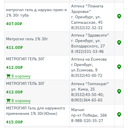
Аптека "Планета
метрогил гель д.наружн.прим-я
Здоровья"
1% 30г туба
г. Оренбург, ул.
Салмышская, 45
407.00
8(3532)32-32-32
Аптека "Здравсити"
Метрогил гель 1% 30г
г. Оренбург, ул.
Володарского, 27
411.00
8 (922)531-53-96
МЕТРОГИЛ ГЕЛЬ 30Г
Аптека на Есимова
г.Оренбург,
412.00
ул.Есимова, 9
8(3532)43-00-72
В корзину
МЕТРОГИЛ ГЕЛЬ 30Г
Аптека "Гиппократ"
ул. Кима, 25
412.00
8(3532)43-50-40;
8(903)364-65-65
В корзину
МЕТРОГИЛ Гель для наружного
Магнит
применения 1% 30г(Юник)
пр-кт Победы, 166
8-988-520-35-27
415.00