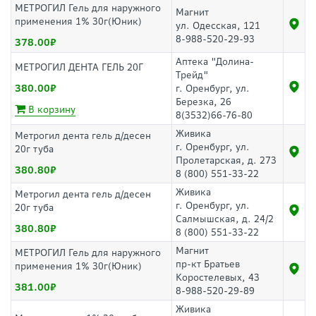
МЕТРОГИЛ Гель для наружного
Магнит
применения 1% 30г(Юник)
ул. Одесская, 121
8-988-520-29-93
378.00
Аптека "Долина-
МЕТРОГИЛ ДЕНТА ГЕЛЬ 20Г
Трейд"
380.00
г. Оренбург, ул.
Березка, 26
В корзину
8(3532)66-76-80
Живика
Метрогил дента гель д/десен
г. Оренбург, ул.
20г туба
Пролетарская, д. 273
380.80
8 (800) 551-33-22
Живика
Метрогил дента гель д/десен
г. Оренбург, ул.
20г туба
Салмышская, д. 24/2
380.80
8 (800) 551-33-22
Магнит
МЕТРОГИЛ Гель для наружного
пр-кт Братьев
применения 1% 30г(Юник)
Коростелевых, 43
381.00
8-988-520-29-89
Живика