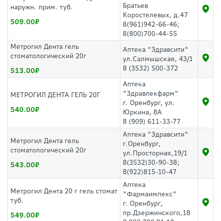
Братьев
наружн. прим. туб.
Коростелевых, д.47
509.00
8(961)942-66-46;
8(800)700-44-55
Метрогил Дента гель
Аптека "Здравсити"
стоматологический 20г
ул.Салмышская, 43/1
8 (3532) 500-372
513.00
Аптека
"Здравлекфарм"
МЕТРОГИЛ ДЕНТА ГЕЛЬ 20Г
г. Оренбург, ул.
540.00
Юркина, 8А
8 (909) 611-33-77
Аптека "Здравсити"
Метрогил Дента гель
г.Оренбург,
стоматологический 20г
ул.Просторная,19/1
8(3532)30-90-38;
543.00
8(922)815-10-47
Аптека
Метрогил Дента 20 г гель стомат
"Фармаимпекс"
туб.
г. Оренбург,
пр.Дзержинского,18
549.00