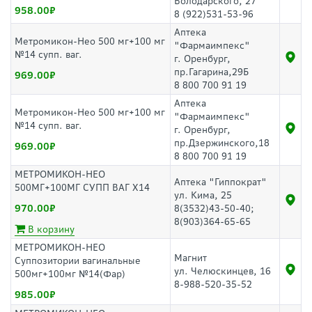
Володарского, 27
958.00
8 (922)531-53-96
Аптека
Метромикон-Нео 500 мг+100 мг
"Фармаимпекс"
№14 супп. ваг.
г. Оренбург,
пр.Гагарина,29Б
969.00
8 800 700 91 19
Аптека
Метромикон-Нео 500 мг+100 мг
"Фармаимпекс"
№14 супп. ваг.
г. Оренбург,
пр.Дзержинского,18
969.00
8 800 700 91 19
МЕТРОМИКОН-НЕО
Аптека "Гиппократ"
500МГ+100МГ СУПП ВАГ Х14
ул. Кима, 25
970.00
8(3532)43-50-40;
8(903)364-65-65
В корзину
МЕТРОМИКОН-НЕО
Магнит
Суппозитории вагинальные
ул. Челюскинцев, 16
500мг+100мг №14(Фар)
8-988-520-35-52
985.00