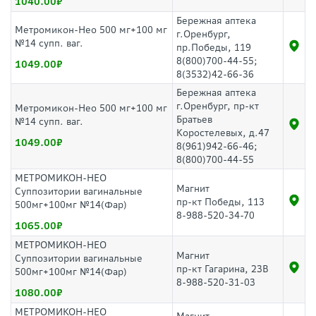
1040.00
Бережная аптека
Метромикон-Нео 500 мг+100 мг
г.Оренбург,
№14 супп. ваг.
пр.Победы, 119
8(800)700-44-55;
1049.00
8(3532)42-66-36
Бережная аптека
г.Оренбург, пр-кт
Метромикон-Нео 500 мг+100 мг
Братьев
№14 супп. ваг.
Коростелевых, д.47
1049.00
8(961)942-66-46;
8(800)700-44-55
МЕТРОМИКОН-НЕО
Магнит
Суппозитории вагинальные
пр-кт Победы, 113
500мг+100мг №14(Фар)
8-988-520-34-70
1065.00
МЕТРОМИКОН-НЕО
Магнит
Суппозитории вагинальные
пр-кт Гагарина, 23В
500мг+100мг №14(Фар)
8-988-520-31-03
1080.00
МЕТРОМИКОН-НЕО