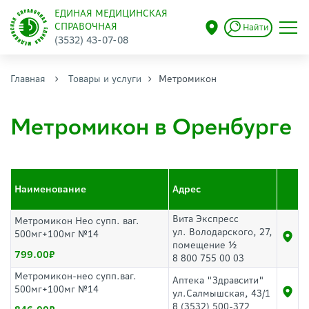
ЕДИНАЯ МЕДИЦИНСКАЯ
СПРАВОЧНАЯ
Найти
(3532) 43-07-08
Главная
Товары и услуги
Метромикон
Метромикон в Оренбурге
Наименование
Адрес
Вита Экспресс
Метромикон Нео супп. ваг.
ул. Володарского, 27,
500мг+100мг №14
помещение ½
799.00
8 800 755 00 03
Метромикон-нео супп.ваг.
Аптека "Здравсити"
500мг+100мг №14
ул.Салмышская, 43/1
8 (3532) 500-372