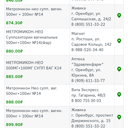
846.00
Живика
Метромикон-нео супп. вагин.
г. Оренбург, ул.
500мг + 100мг №14
Салмышская, д. 24/2
874.30
8 (800) 551-33-22
МЕТРОМИКОН-НЕО
Магнит
Суппозитории вагинальные
п. Ростоши, ул.
500мг+100мг №14(Фар)
Садовое Кольцо, 142
8-988-520-34-40
880.00
Аптека
МЕТРОМИКОН-НЕО
"Здравлекфарм"
500МГ+100МГ СУПП ВАГ Х14
г. Оренбург, ул.
Юркина, 8А
885.00
8 (909) 611-33-77
Метромикон Нео супп. ваг.
Вита Экспресс
500мг+100мг №14
пр. Гагарина, 48/3
8 800 755 00 03
888.00
Живика
Метромикон-нео супп. вагин.
г. Оренбург, проспект
500мг + 100мг №14
Дзержинского, д. 15
899.90
8 (800) 551-33-22