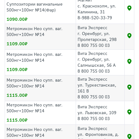
Магнит
Суппозитории вагинальные
с. Краснохолм, ул.
500мг+100мг №14(Фар)
Калинина, 31
8-988-520-33-79
1090.00
Вита Экспресс
Метромикон Нео супп. ваг.
г. Оренбург, ул.
500мг+100мг №14
Пролетарская, 298
1109.00
8 800 755 00 03
Вита Экспресс
Метромикон Нео супп. ваг.
г. Оренбург, ул.
500мг+100мг №14
Салмышская, 56 А
1109.00
8 800 755 00 03
Вита Экспресс
Метромикон Нео супп. ваг.
ул. Туркестанская,
500мг+100мг №14
161 В
1115.00
8 800 755 00 03
Метромикон Нео супп. ваг.
Вита Экспресс
500мг+100мг №14
ул. Львовская, 109
8 800 755 00 03
1115.00
Вита Экспресс
Метромикон Нео супп. ваг.
ул. Фронтовиков, д.
500мг+100мг №14