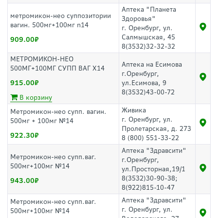
Аптека "Планета
метромикон-нео суппозитории
Здоровья"
вагин. 500мг+100мг n14
г. Оренбург, ул.
Салмышская, 45
909.00
8(3532)32-32-32
МЕТРОМИКОН-НЕО
Аптека на Есимова
500МГ+100МГ СУПП ВАГ Х14
г.Оренбург,
915.00
ул.Есимова, 9
8(3532)43-00-72
В корзину
Живика
Метромикон-нео супп. вагин.
г. Оренбург, ул.
500мг + 100мг №14
Пролетарская, д. 273
922.30
8 (800) 551-33-22
Аптека "Здравсити"
Метромикон-нео супп.ваг.
г.Оренбург,
500мг+100мг №14
ул.Просторная,19/1
8(3532)30-90-38;
943.00
8(922)815-10-47
Аптека "Здравсити"
Метромикон-нео супп.ваг.
г. Оренбург, ул.
500мг+100мг №14