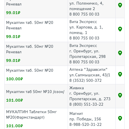
ул. Поляничко, 4,
Реневал
помещение 2
99.01
8 800 755 00 03
Вита Экспресс
Мукалтин таб. 50мг №20
ул. Карпова, д. 1,
Реневал
помещ. 1
99.01
8 800 755 00 03
Вита Экспресс
Мукалтин таб. 50мг №20
г. Оренбург, ул.
Реневал
Пролетарская, 298
99.01
8 800 755 00 03
Аптека "Здравсити"
Мукалтин таб. 50мг №20
ул.Салмышская, 43/1
100.00
8 (3532) 500-372
Живика
Мукалтин таб 50мг №10 /озон/
г. Оренбург, ул.
Пролетарская, д. 273
101.00
8 (800) 551-33-22
МУКАЛТИН Таблетки 50мг
Магнит
№20(Фармстандарт)
пр. Победы, 156
8-988-520-31-22
101.00