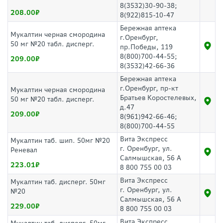
8(3532)30-90-38;
208.00
8(922)815-10-47
Бережная аптека
Мукалтин черная смородина
г.Оренбург,
50 мг №20 табл. дисперг.
пр.Победы, 119
8(800)700-44-55;
209.00
8(3532)42-66-36
Бережная аптека
г.Оренбург, пр-кт
Мукалтин черная смородина
Братьев Коростелевых,
50 мг №20 табл. дисперг.
д.47
209.00
8(961)942-66-46;
8(800)700-44-55
Вита Экспресс
Мукалтин таб. шип. 50мг №20
г. Оренбург, ул.
Реневал
Салмышская, 56 А
223.01
8 800 755 00 03
Вита Экспресс
Мукалтин таб. дисперг. 50мг
г. Оренбург, ул.
№20
Салмышская, 56 А
229.00
8 800 755 00 03
Вита Экспресс