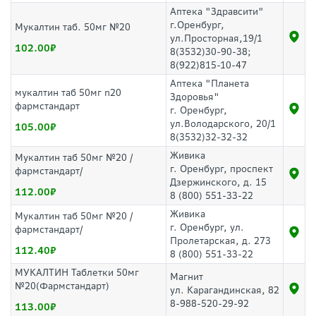
Аптека "Здравсити"
г.Оренбург,
Мукалтин таб. 50мг №20
ул.Просторная,19/1
102.00
8(3532)30-90-38;
8(922)815-10-47
Аптека "Планета
мукалтин таб 50мг n20
Здоровья"
фармстандарт
г. Оренбург,
ул.Володарского, 20/1
105.00
8(3532)32-32-32
Живика
Мукалтин таб 50мг №20 /
г. Оренбург, проспект
фармстандарт/
Дзержинского, д. 15
112.00
8 (800) 551-33-22
Живика
Мукалтин таб 50мг №20 /
г. Оренбург, ул.
фармстандарт/
Пролетарская, д. 273
112.40
8 (800) 551-33-22
МУКАЛТИН Таблетки 50мг
Магнит
№20(Фармстандарт)
ул. Карагандинская, 82
8-988-520-29-92
113.00