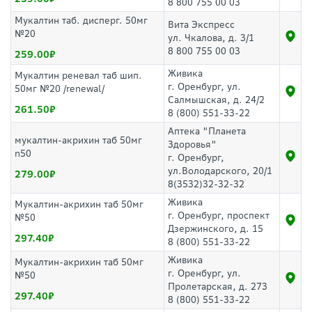
8 800 755 00 03
Мукалтин таб. дисперг. 50мг
Вита Экспресс
№20
ул. Чкалова, д. 3/1
8 800 755 00 03
259.00
Живика
Мукалтин реневал таб шип.
г. Оренбург, ул.
50мг №20 /renewal/
Салмышская, д. 24/2
261.50
8 (800) 551-33-22
Аптека "Планета
мукалтин-акрихин таб 50мг
Здоровья"
n50
г. Оренбург,
ул.Володарского, 20/1
279.00
8(3532)32-32-32
Живика
Мукалтин-акрихин таб 50мг
г. Оренбург, проспект
№50
Дзержинского, д. 15
297.40
8 (800) 551-33-22
Живика
Мукалтин-акрихин таб 50мг
г. Оренбург, ул.
№50
Пролетарская, д. 273
297.40
8 (800) 551-33-22