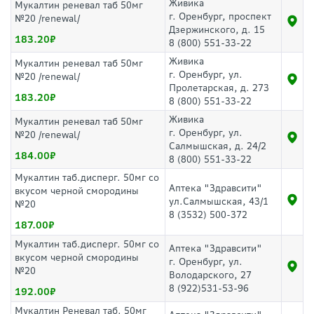
Живика
Мукалтин реневал таб 50мг
г. Оренбург, проспект
№20 /renewal/
Дзержинского, д. 15
183.20
8 (800) 551-33-22
Живика
Мукалтин реневал таб 50мг
г. Оренбург, ул.
№20 /renewal/
Пролетарская, д. 273
183.20
8 (800) 551-33-22
Живика
Мукалтин реневал таб 50мг
г. Оренбург, ул.
№20 /renewal/
Салмышская, д. 24/2
184.00
8 (800) 551-33-22
Мукалтин таб.дисперг. 50мг со
Аптека "Здравсити"
вкусом черной смородины
ул.Салмышская, 43/1
№20
8 (3532) 500-372
187.00
Мукалтин таб.дисперг. 50мг со
Аптека "Здравсити"
вкусом черной смородины
г. Оренбург, ул.
№20
Володарского, 27
8 (922)531-53-96
192.00
Мукалтин Реневал таб. 50мг