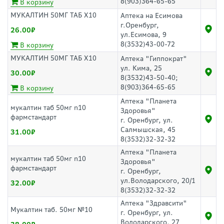
8(903)364-65-65
В корзину
МУКАЛТИН 50МГ ТАБ Х10
Аптека на Есимова
г.Оренбург,
26.00
ул.Есимова, 9
8(3532)43-00-72
В корзину
МУКАЛТИН 50МГ ТАБ Х10
Аптека "Гиппократ"
ул. Кима, 25
30.00
8(3532)43-50-40;
8(903)364-65-65
В корзину
Аптека "Планета
мукалтин таб 50мг n10
Здоровья"
фармстандарт
г. Оренбург, ул.
Салмышская, 45
31.00
8(3532)32-32-32
Аптека "Планета
мукалтин таб 50мг n10
Здоровья"
фармстандарт
г. Оренбург,
ул.Володарского, 20/1
32.00
8(3532)32-32-32
Аптека "Здравсити"
Мукалтин таб. 50мг №10
г. Оренбург, ул.
Володарского, 27