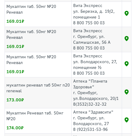
Вита Экспресс
Мукалтин таб. 50мг №20
ул. Березка, д. 19/2,
Реневал
помещение 1
169.01
8 800 755 00 03
Вита Экспресс
Мукалтин таб. 50мг №20
г. Оренбург, ул.
Реневал
Салмышская, 56 А
169.01
8 800 755 00 03
Вита Экспресс
Мукалтин таб. 50мг №20
ул. Володарского, 27,
Реневал
помещение ½
169.01
8 800 755 00 03
Аптека "Планета
мукалтин реневал таб 50мг n20
Здоровья"
renewal
г. Оренбург,
ул.Володарского, 20/1
173.00
8(3532)32-32-32
Аптека "Здравсити"
Мукалтин Реневал таб. 50мг
г. Оренбург, ул.
№20
Володарского, 27
174.00
8 (922)531-53-96