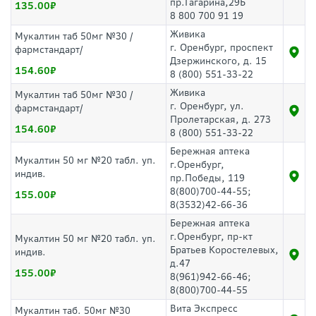
пр.Гагарина,29Б
135.00
8 800 700 91 19
Живика
Мукалтин таб 50мг №30 /
г. Оренбург, проспект
фармстандарт/
Дзержинского, д. 15
154.60
8 (800) 551-33-22
Живика
Мукалтин таб 50мг №30 /
г. Оренбург, ул.
фармстандарт/
Пролетарская, д. 273
154.60
8 (800) 551-33-22
Бережная аптека
Мукалтин 50 мг №20 табл. уп.
г.Оренбург,
индив.
пр.Победы, 119
8(800)700-44-55;
155.00
8(3532)42-66-36
Бережная аптека
г.Оренбург, пр-кт
Мукалтин 50 мг №20 табл. уп.
Братьев Коростелевых,
индив.
д.47
155.00
8(961)942-66-46;
8(800)700-44-55
Вита Экспресс
Мукалтин таб. 50мг №30