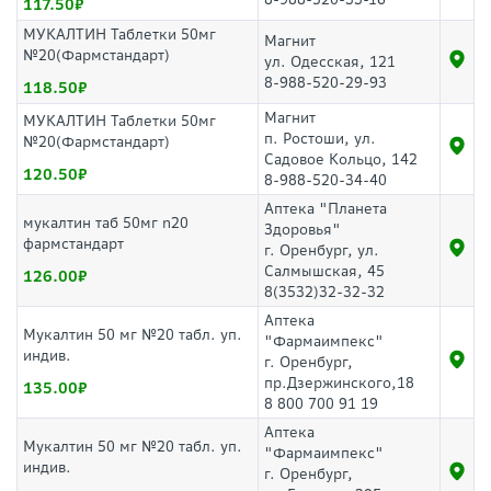
117.50
МУКАЛТИН Таблетки 50мг
Магнит
№20(Фармстандарт)
ул. Одесская, 121
8-988-520-29-93
118.50
Магнит
МУКАЛТИН Таблетки 50мг
п. Ростоши, ул.
№20(Фармстандарт)
Садовое Кольцо, 142
120.50
8-988-520-34-40
Аптека "Планета
мукалтин таб 50мг n20
Здоровья"
фармстандарт
г. Оренбург, ул.
Салмышская, 45
126.00
8(3532)32-32-32
Аптека
Мукалтин 50 мг №20 табл. уп.
"Фармаимпекс"
индив.
г. Оренбург,
пр.Дзержинского,18
135.00
8 800 700 91 19
Аптека
Мукалтин 50 мг №20 табл. уп.
"Фармаимпекс"
индив.
г. Оренбург,