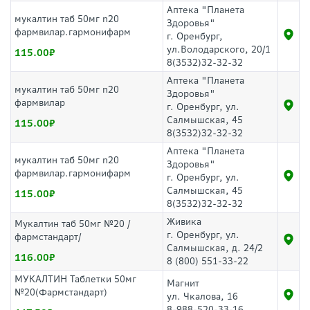
Аптека "Планета
мукалтин таб 50мг n20
Здоровья"
фармвилар.гармонифарм
г. Оренбург,
ул.Володарского, 20/1
115.00
8(3532)32-32-32
Аптека "Планета
мукалтин таб 50мг n20
Здоровья"
фармвилар
г. Оренбург, ул.
Салмышская, 45
115.00
8(3532)32-32-32
Аптека "Планета
мукалтин таб 50мг n20
Здоровья"
фармвилар.гармонифарм
г. Оренбург, ул.
Салмышская, 45
115.00
8(3532)32-32-32
Живика
Мукалтин таб 50мг №20 /
г. Оренбург, ул.
фармстандарт/
Салмышская, д. 24/2
116.00
8 (800) 551-33-22
МУКАЛТИН Таблетки 50мг
Магнит
№20(Фармстандарт)
ул. Чкалова, 16
8-988-520-33-16