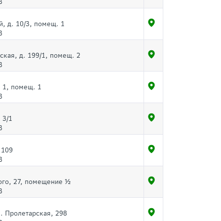
3
, д. 10/3, помещ. 1
3
ская, д. 199/1, помещ. 2
3
. 1, помещ. 1
3
 3/1
3
 109
3
ого, 27, помещение ½
3
л. Пролетарская, 298