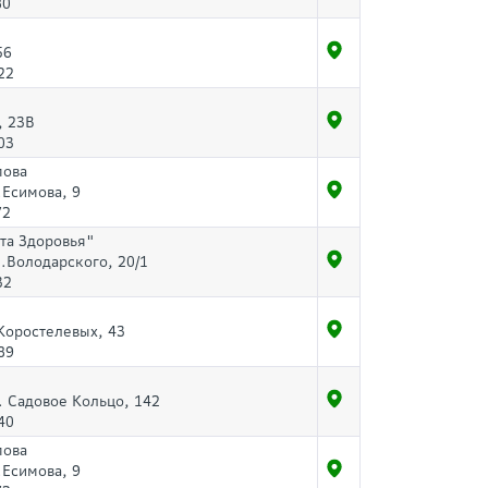
80
56
22
, 23В
03
мова
.Есимова, 9
72
та Здоровья"
л.Володарского, 20/1
32
 Коростелевых, 43
89
. Садовое Кольцо, 142
40
мова
.Есимова, 9