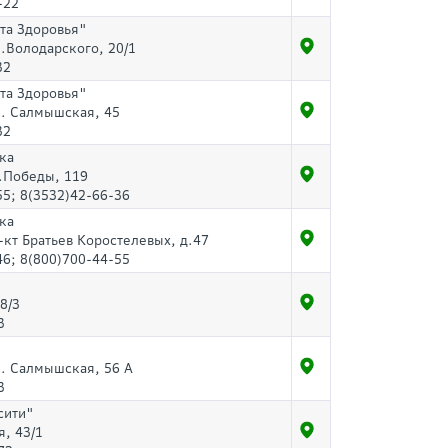
-22
та Здоровья"
л.Володарского, 20/1
32
та Здоровья"
л. Салмышская, 45
32
ка
р.Победы, 119
55; 8(3532)42-66-36
ка
-кт Братьев Коростелевых, д.47
46; 8(800)700-44-55
48/3
3
л. Салмышская, 56 А
3
сити"
, 43/1