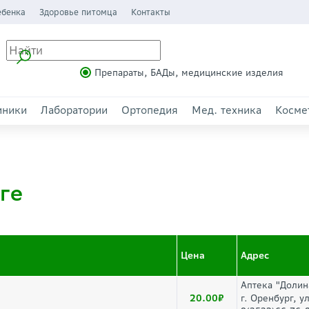
ебенка
Здоровье питомца
Контакты
Препараты, БАДы, медицинские изделия
иники
Лаборатории
Ортопедия
Мед. техника
Косме
ге
Цена
Адрес
Аптека "Долин
20.00
г. Оренбург, у