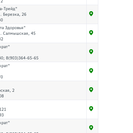
72
а-Трейд"
л. Березка, 26
80
та Здоровья"
л. Салмышская, 45
32
крат"
40; 8(903)364-65-65
крат"
70
ская, 2
08
121
93
крат"