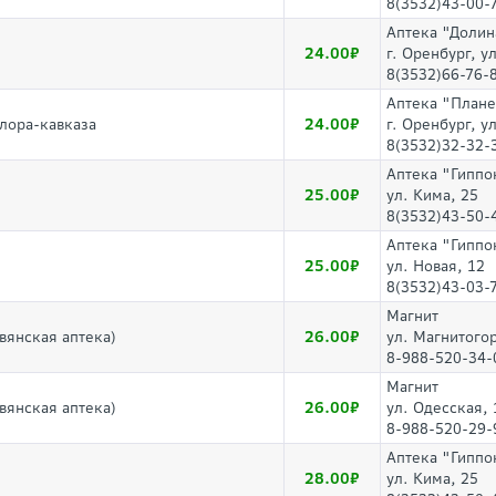
8(3532)43-00-
Аптека "Долин
24.00
г. Оренбург, у
8(3532)66-76-
Аптека "Плане
24.00
лора-кавказа
г. Оренбург, у
8(3532)32-32-
Аптека "Гиппо
25.00
ул. Кима, 25
8(3532)43-50-
Аптека "Гиппо
25.00
ул. Новая, 12
8(3532)43-03-
Магнит
26.00
янская аптека)
ул. Магнитогор
8-988-520-34-
Магнит
26.00
янская аптека)
ул. Одесская, 
8-988-520-29-
Аптека "Гиппо
28.00
ул. Кима, 25