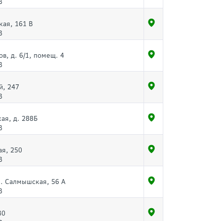
3
кая, 161 В
3
в, д. 6/1, помещ. 4
3
й, 247
3
ая, д. 288Б
3
ая, 250
3
л. Салмышская, 56 А
3
30