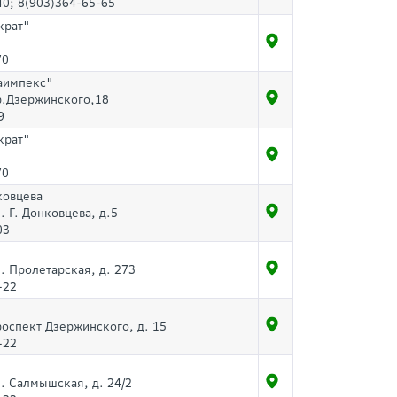
40; 8(903)364-65-65
крат"
70
аимпекс"
пр.Дзержинского,18
9
крат"
70
ковцева
л. Г. Донковцева, д.5
03
л. Пролетарская, д. 273
-22
роспект Дзержинского, д. 15
-22
л. Салмышская, д. 24/2