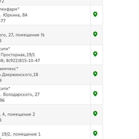
72
влекфарм"
л. Юркина, 8А
-77
ого, 27, помещение ½
3
сити"
.Просторная,19/1
38; 8(922)815-10-47
аимпекс"
пр.Дзержинского,18
9
сити"
л. Володарского, 27
-96
, 4, помещение 2
3
. 19/2, помещение 1