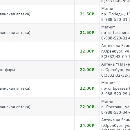
8(3532)66-76-
Магнит
21.50
янская аптека)
пр. Победы, 1
8-988-520-31-
Магнит
21.50
янская аптека)
пр-кт Гагарина
8-988-520-31-
Аптека на Еси
22.00
г.Оренбург, ул
8(3532)43-00-
Аптека "Плане
22.00
дав-фарм
г. Оренбург, у
8(3532)32-32-
Магнит
22.00
янская аптека)
пр-кт Братьев
8-988-520-29-
Магнит
22.00
янская аптека)
п. Ростоши, ул
8-988-520-34-
Аптека на Еси
24.00
г.Оренбург, ул