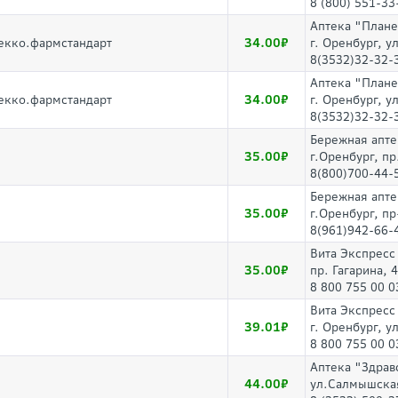
8 (800) 551-33
Аптека "Плане
34.00
лекко.фармстандарт
г. Оренбург, у
8(3532)32-32-
Аптека "Плане
34.00
лекко.фармстандарт
г. Оренбург, у
8(3532)32-32-
Бережная апте
35.00
г.Оренбург, п
8(800)700-44-
Бережная апте
35.00
г.Оренбург, пр
8(961)942-66-
Вита Экспресс
35.00
пр. Гагарина, 
8 800 755 00 0
Вита Экспресс
39.01
г. Оренбург, у
8 800 755 00 0
Аптека "Здрав
44.00
ул.Салмышская