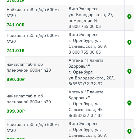
278.01
Вита Экспресс
Найзилат таб. п/п/о 600мг
ул. Володарского, 27,
№20
помещение ½
741.00
8 800 755 00 03
Вита Экспресс
Найзилат таб. п/п/о 600мг
г. Оренбург, ул.
№20
Салмышская, 56 А
741.01
8 800 755 00 03
Аптека "Планета
найзилат таб п.об
Здоровья"
пленочной 600мг n20
г. Оренбург,
ул.Володарского, 20/1
890.00
8(3532)32-32-32
Аптека "Планета
найзилат таб п.об
Здоровья"
пленочной 600мг n20
г. Оренбург, ул.
Салмышская, 45
899.00
8(3532)32-32-32
Вита Экспресс
Найзилат таб. п/п/о 600мг
г. Оренбург, ул.
№20
Салмышская, 56 А