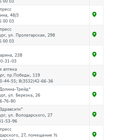
5 00 03
спресс
рина, 48/3
5 00 03
спресс
ург, ул. Пролетарская, 298
5 00 03
гарина, 23В
20-31-03
я аптека
рг, пр.Победы, 119
0-44-55; 8(3532)42-66-36
"Долина-Трейд"
ург, ул. Березка, 26
6-76-80
"Здравсити"
ург, ул. Володарского, 27
31-53-96
спресс
дарского, 27, помещение ½