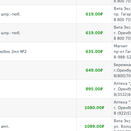
8 800 75
Вита Эк
619.00
 шпр.-тюб.
пр. Гага
8 800 75
Вита Эк
619.00
 шпр.-тюб.
г. Оренб
8 800 75
Магнит
635.00
/тюбик 2мл №2
пр-кт Га
8-988-5
Бережна
649.00
г.Оренбу
8(800)70
Аптека 
895.00
г. Оренб
8(3532)6
Аптека 
1080.00
г. Оренб
8 (922)5
Вита Эк
1089.00
 амп.
ул. Воло