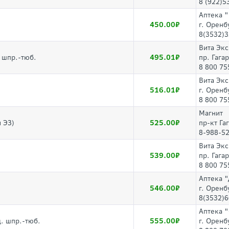
8 (922)5
Аптека 
450.00
г. Оренб
8(3532)3
Вита Эк
495.01
 шпр.-тюб.
пр. Гага
8 800 75
Вита Эк
516.01
г. Оренб
8 800 75
Магнит
525.00
 ЭЗ)
пр-кт Га
8-988-5
Вита Эк
539.00
пр. Гага
8 800 75
Аптека 
546.00
г. Оренб
8(3532)6
Аптека 
555.00
д. шпр.-тюб.
г. Оренб