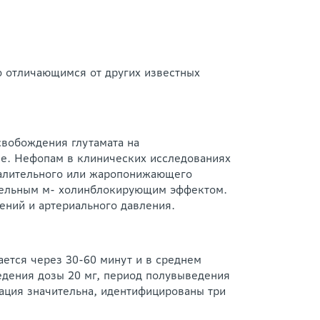
о отличающимся от других известных
свобождения глутамата на
не. Нефопам в клинических исследованиях
палительного или жаропонижающего
ительным м- холинблокирующим эффектом.
ний и артериального давления.
ется через 30-60 минут и в среднем
едения дозы 20 мг, период полувыведения
мация значительна, идентифицированы три