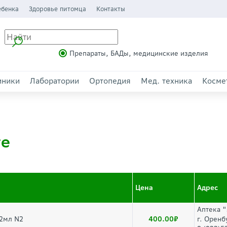
ебенка
Здоровье питомца
Контакты
Препараты, БАДы, медицинские изделия
иники
Лаборатории
Ортопедия
Мед. техника
Косме
ге
Цена
Адрес
Аптека 
400.00
 2мл N2
г. Оренб