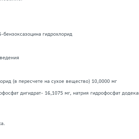
,5-бензоксазоцина гидрохлорид
введения
орид (в пересчете на сухое вещество) 10,0000 мг
офосфат дигидрат- 16,1075 мг, натрия гидрофосфат додека
а.