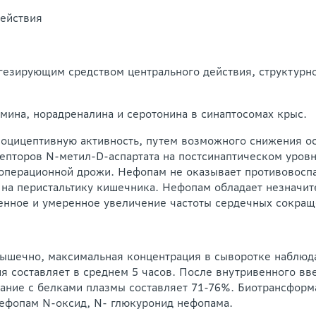
действия
езирующим средством центрального действия, структурн
амина, норадреналина и серотонина в синаптосомах крыс.
ноцицептивную активность, путем возможного снижения о
епторов N-метил-D-аспартата на постсинаптическом уров
операционной дрожи. Нефопам не оказывает противовос
ет на перистальтику кишечника. Нефопам обладает незнач
нное и умеренное увеличение частоты сердечных сокраще
ышечно, максимальная концентрация в сыворотке наблюда
ия составляет в среднем 5 часов. После внутривенного вв
ывание с белками плазмы составляет 71-76%. Биотрансфор
ефопам N-оксид, N- глюкуронид нефопама.