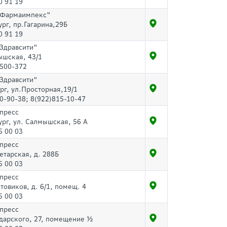
0 91 19
"Фармаимпекс"
ург, пр.Гагарина,29Б
0 91 19
"Здравсити"
ышская, 43/1
 500-372
"Здравсити"
рг, ул.Просторная,19/1
0-90-38; 8(922)815-10-47
спресс
ург, ул. Салмышская, 56 А
5 00 03
спресс
етарская, д. 288Б
5 00 03
спресс
товиков, д. 6/1, помещ. 4
5 00 03
спресс
дарского, 27, помещение ½