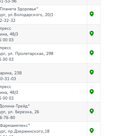
31-53-96
"Планета Здоровья"
ург, ул.Володарского, 20/1
2-32-32
спресс
рина, 48/3
5 00 03
спресс
ург, ул. Пролетарская, 298
5 00 03
гарина, 23В
20-31-03
спресс
рина, 48/3
5 00 03
"Долина-Трейд"
ург, ул. Березка, 26
6-76-80
"Фармаимпекс"
ург, пр.Дзержинского,18