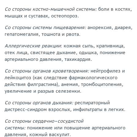
Со стороны костно-мышечной системы:
боли в костях,
мышцах и суставах, остеопороз.
Со стороны системы пищеварения:
анорексия, диарея,
гепатомегалия, тошнота и рвота.
Аллергические реакции
: кожная сыпь, крапивница,
отек лица, свистящее дыхание, одышка, понижение
артериального давления, тахикардия.
Со стороны органов кроветворения:
нейтрофилез и
лейкоцитоз (как следствие фармакологического
действия филграстима), анемия, тромбоцитопения,
увеличение и разрыв селезенки.
Со стороны органов дыхания:
респираторный
дистресс-синдром взрослых, инфильтраты в легких.
Со стороны сердечно–сосудистой
системы:
понижение или повышение артериального
давления, кожный васкулит.