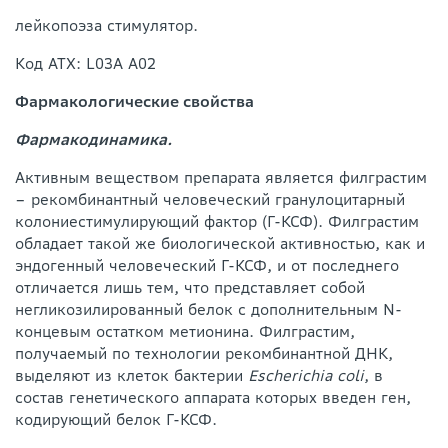
лейкопоэза стимулятор.
Код АТХ: L03А А02
Фармакологические свойства
Фармакодинамика.
Активным веществом препарата является филграстим
– рекомбинантный человеческий гранулоцитарный
колониестимулирующий фактор (Г-КСФ). Филграстим
обладает такой же биологической активностью, как и
эндогенный человеческий Г-КСФ, и от последнего
отличается лишь тем, что представляет собой
негликозилированный белок с дополнительным N-
концевым остатком метионина. Филграстим,
получаемый по технологии рекомбинантной ДНК,
выделяют из клеток бактерии
Escherichia coli
, в
состав генетического аппарата которых введен ген,
кодирующий белок Г-КСФ.