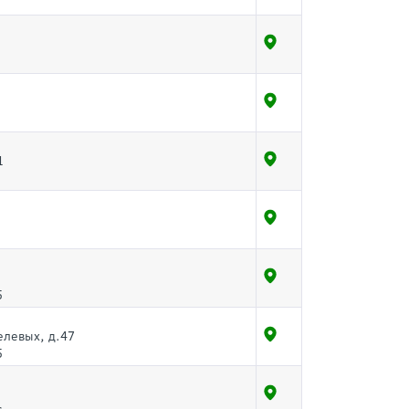
1
5
елевых, д.47
5