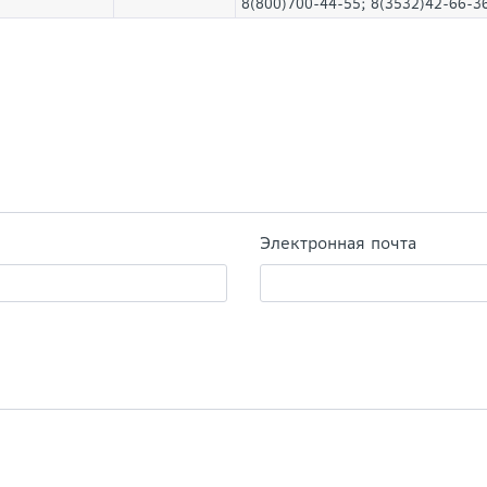
8(800)700-44-55; 8(3532)42-66-3
Электронная почта