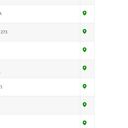
А
 273
7
/1