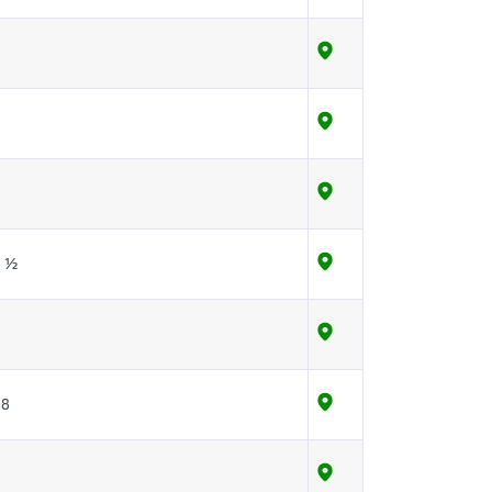
е ½
98