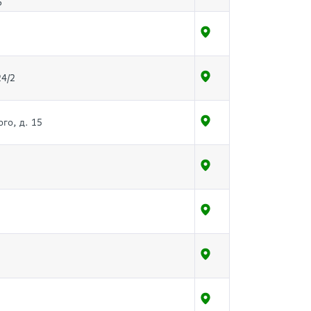
6
24/2
го, д. 15