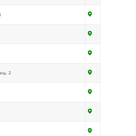
1
мещ. 2