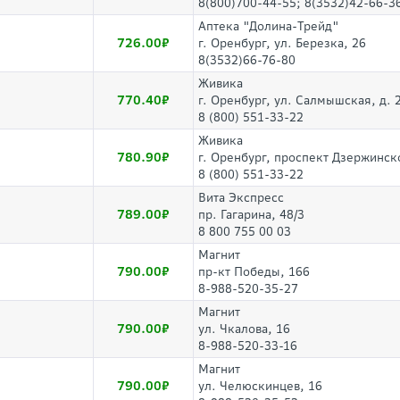
8(800)700-44-55; 8(3532)42-66-3
Аптека "Долина-Трейд"
726.00
г. Оренбург, ул. Березка, 26
8(3532)66-76-80
Живика
770.40
г. Оренбург, ул. Салмышская, д. 
8 (800) 551-33-22
Живика
780.90
г. Оренбург, проспект Дзержинско
8 (800) 551-33-22
Вита Экспресс
789.00
пр. Гагарина, 48/3
8 800 755 00 03
Магнит
790.00
пр-кт Победы, 166
8-988-520-35-27
Магнит
790.00
ул. Чкалова, 16
8-988-520-33-16
Магнит
790.00
ул. Челюскинцев, 16