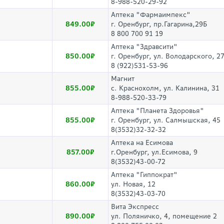
8-988-520-29-92
Аптека "Фармаимпекс"
849.00
г. Оренбург, пр.Гагарина,29Б
8 800 700 91 19
Аптека "Здравсити"
850.00
г. Оренбург, ул. Володарского, 2
8 (922)531-53-96
Магнит
855.00
с. Краснохолм, ул. Калинина, 31
8-988-520-33-79
Аптека "Планета Здоровья"
855.00
г. Оренбург, ул. Салмышская, 45
8(3532)32-32-32
Аптека на Есимова
857.00
г.Оренбург, ул.Есимова, 9
8(3532)43-00-72
Аптека "Гиппократ"
860.00
ул. Новая, 12
8(3532)43-03-70
Вита Экспресс
890.00
ул. Поляничко, 4, помещение 2