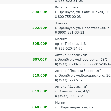
8-988-520-31-03
Вита Экспресс
800.00
г. Оренбург, ул. Салмышская, 56 
8 800 755 00 03
Живика
802.60
г. Оренбург, ул. Пролетарская, д.
8 (800) 551-33-22
Магнит
805.00
пр-кт Победы, 113
8-988-520-34-70
Аптека "Здравсити"
807.00
г.Оренбург, ул.Просторная,19/1
8(3532)30-90-38; 8(922)815-10-4
Аптека "Планета Здоровья"
810.00
г. Оренбург, ул.Володарского, 20
8(3532)32-32-32
Аптека "Здравсити"
819.00
ул.Салмышская, 43/1
8 (3532) 500-372
Магнит
840.00
ул. Карагандинская, 82