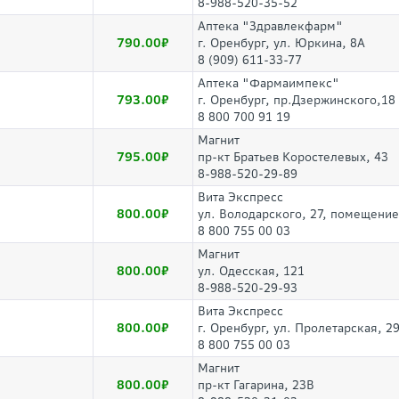
8-988-520-35-52
Аптека "Здравлекфарм"
790.00
г. Оренбург, ул. Юркина, 8А
8 (909) 611-33-77
Аптека "Фармаимпекс"
793.00
г. Оренбург, пр.Дзержинского,18
8 800 700 91 19
Магнит
795.00
пр-кт Братьев Коростелевых, 43
8-988-520-29-89
Вита Экспресс
800.00
ул. Володарского, 27, помещени
8 800 755 00 03
Магнит
800.00
ул. Одесская, 121
8-988-520-29-93
Вита Экспресс
800.00
г. Оренбург, ул. Пролетарская, 2
8 800 755 00 03
Магнит
800.00
пр-кт Гагарина, 23В