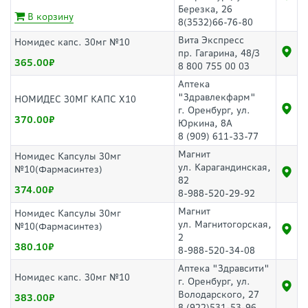
Березка, 26
В корзину
8(3532)66-76-80
Вита Экспресс
Номидес капс. 30мг №10
пр. Гагарина, 48/3
365.00
8 800 755 00 03
Аптека
"Здравлекфарм"
НОМИДЕС 30МГ КАПС Х10
г. Оренбург, ул.
370.00
Юркина, 8А
8 (909) 611-33-77
Магнит
Номидес Капсулы 30мг
ул. Карагандинская,
№10(Фармасинтез)
82
374.00
8-988-520-29-92
Магнит
Номидес Капсулы 30мг
ул. Магнитогорская,
№10(Фармасинтез)
2
380.10
8-988-520-34-08
Аптека "Здравсити"
Номидес капс. 30мг №10
г. Оренбург, ул.
Володарского, 27
383.00
8 (922)531-53-96