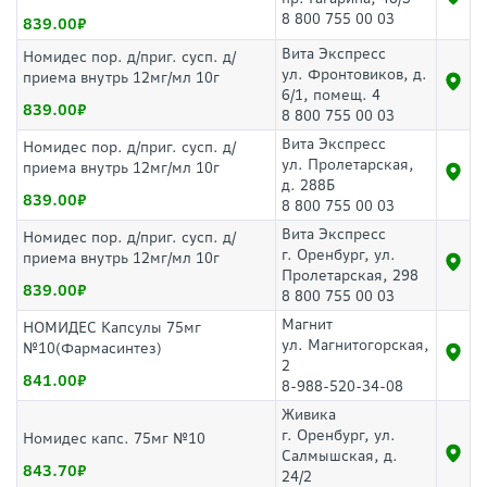
8 800 755 00 03
839.00
Вита Экспресс
Номидес пор. д/приг. сусп. д/
ул. Фронтовиков, д.
приема внутрь 12мг/мл 10г
6/1, помещ. 4
839.00
8 800 755 00 03
Вита Экспресс
Номидес пор. д/приг. сусп. д/
ул. Пролетарская,
приема внутрь 12мг/мл 10г
д. 288Б
839.00
8 800 755 00 03
Вита Экспресс
Номидес пор. д/приг. сусп. д/
г. Оренбург, ул.
приема внутрь 12мг/мл 10г
Пролетарская, 298
839.00
8 800 755 00 03
Магнит
НОМИДЕС Капсулы 75мг
ул. Магнитогорская,
№10(Фармасинтез)
2
841.00
8-988-520-34-08
Живика
г. Оренбург, ул.
Номидес капс. 75мг №10
Салмышская, д.
843.70
24/2