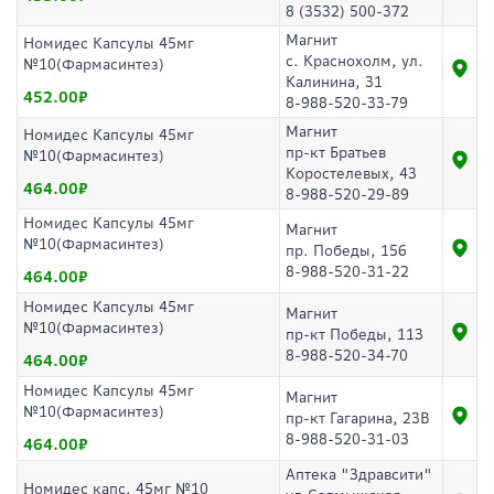
8 (3532) 500-372
Магнит
Номидес Капсулы 45мг
с. Краснохолм, ул.
№10(Фармасинтез)
Калинина, 31
452.00
8-988-520-33-79
Магнит
Номидес Капсулы 45мг
пр-кт Братьев
№10(Фармасинтез)
Коростелевых, 43
464.00
8-988-520-29-89
Номидес Капсулы 45мг
Магнит
№10(Фармасинтез)
пр. Победы, 156
8-988-520-31-22
464.00
Номидес Капсулы 45мг
Магнит
№10(Фармасинтез)
пр-кт Победы, 113
8-988-520-34-70
464.00
Номидес Капсулы 45мг
Магнит
№10(Фармасинтез)
пр-кт Гагарина, 23В
8-988-520-31-03
464.00
Аптека "Здравсити"
Номидес капс. 45мг №10