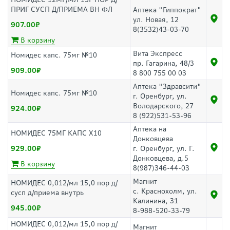
ПРИГ СУСП Д/ПРИЕМА ВН ФЛ
Аптека "Гиппократ"
ул. Новая, 12
907.00
8(3532)43-03-70
В корзину
Вита Экспресс
Номидес капс. 75мг №10
пр. Гагарина, 48/3
909.00
8 800 755 00 03
Аптека "Здравсити"
Номидес капс. 75мг №10
г. Оренбург, ул.
Володарского, 27
924.00
8 (922)531-53-96
Аптека на
НОМИДЕС 75МГ КАПС Х10
Донковцева
929.00
г. Оренбург, ул. Г.
Донковцева, д.5
В корзину
8(987)346-44-03
Магнит
НОМИДЕС 0,012/мл 15,0 пор д/
с. Краснохолм, ул.
сусп д/приема внутрь
Калинина, 31
945.00
8-988-520-33-79
НОМИДЕС 0,012/мл 15,0 пор д/
Магнит