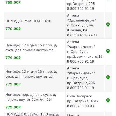
769.00
пр.Гагарина,29Б
8 800 700 91 19
Аптека
"Здравлекфарм"
НОМИДЕС 75МГ КАПС Х10
г. Оренбург, ул.
770.00
Юркина, 8А
8 (909) 611-33-77
Аптека
Номидес 12 мг/мл 15 г пор. д/
"Фармаимпекс"
сусп. для приема внутрь фл.
г. Оренбург,
пр.Дзержинского,18
779.00
8 800 700 91 19
Аптека
Номидес 12 мг/мл 15 г пор. д/
"Фармаимпекс"
сусп. для приема внутрь фл.
г. Оренбург,
пр.Гагарина,29Б
779.00
8 800 700 91 19
Номидес пор. д/приг. сусп. д/
Вита Экспресс
приема внутрь 12мг/мл 15г
пр. Гагарина, 48/3
8 800 755 00 03
779.00
НОМИДЕС 0,012/мл 10,0 пор д/
Магнит