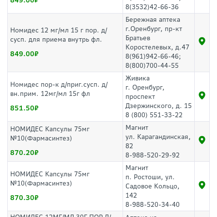
849.00
8(3532)42-66-36
Бережная аптека
г.Оренбург, пр-кт
Номидес 12 мг/мл 15 г пор. д/
Братьев
сусп. для приема внутрь фл.
Коростелевых, д.47
849.00
8(961)942-66-46;
8(800)700-44-55
Живика
Номидес пор-к д/приг.сусп. д/
г. Оренбург,
вн.прим. 12мг/мл 15г фл
проспект
Дзержинского, д. 15
851.50
8 (800) 551-33-22
Магнит
НОМИДЕС Капсулы 75мг
ул. Карагандинская,
№10(Фармасинтез)
82
870.20
8-988-520-29-92
Магнит
НОМИДЕС Капсулы 75мг
п. Ростоши, ул.
№10(Фармасинтез)
Садовое Кольцо,
142
870.30
8-988-520-34-40