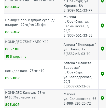
г. Оренбург, ул.
Юркина, 8А
880.00
8 (909) 611-33-77
Живика
Номидес пор-к д/приг.сусп. д/
г. Оренбург, ул.
вн.прим. 12мг/мл 15г фл
Салмышская, д.
24/2
883.30
8 (800) 551-33-22
НОМИДЕС 75МГ КАПС Х10
Аптека "Гиппократ"
885.10
ул. Новая, 12
8(3532)43-03-70
В корзину
Аптека "Планета
Здоровья"
номидес капс. 75мг n10
г. Оренбург,
ул.Володарского,
895.00
20/1
8(3532)32-32-32
НОМИДЕС Капсулы 75мг
Магнит
№10(Фармасинтез)
ул. Салмышская, 66
8-988-520-25-72
895.00