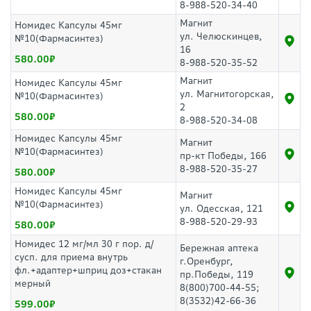
8-988-520-34-40
Магнит
Номидес Капсулы 45мг
ул. Челюскинцев,
№10(Фармасинтез)
16
580.00
8-988-520-35-52
Магнит
Номидес Капсулы 45мг
ул. Магнитогорская,
№10(Фармасинтез)
2
580.00
8-988-520-34-08
Номидес Капсулы 45мг
Магнит
№10(Фармасинтез)
пр-кт Победы, 166
8-988-520-35-27
580.00
Номидес Капсулы 45мг
Магнит
№10(Фармасинтез)
ул. Одесская, 121
8-988-520-29-93
580.00
Номидес 12 мг/мл 30 г пор. д/
Бережная аптека
сусп. для приема внутрь
г.Оренбург,
фл.+адаптер+шприц доз+стакан
пр.Победы, 119
мерный
8(800)700-44-55;
8(3532)42-66-36
599.00