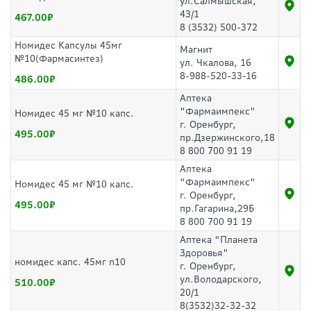
ул.Салмышская,
43/1
467.00
8 (3532) 500-372
Номидес Капсулы 45мг
Магнит
№10(Фармасинтез)
ул. Чкалова, 16
8-988-520-33-16
486.00
Аптека
"Фармаимпекс"
Номидес 45 мг №10 капс.
г. Оренбург,
495.00
пр.Дзержинского,18
8 800 700 91 19
Аптека
"Фармаимпекс"
Номидес 45 мг №10 капс.
г. Оренбург,
495.00
пр.Гагарина,29Б
8 800 700 91 19
Аптека "Планета
Здоровья"
номидес капс. 45мг n10
г. Оренбург,
ул.Володарского,
510.00
20/1
8(3532)32-32-32