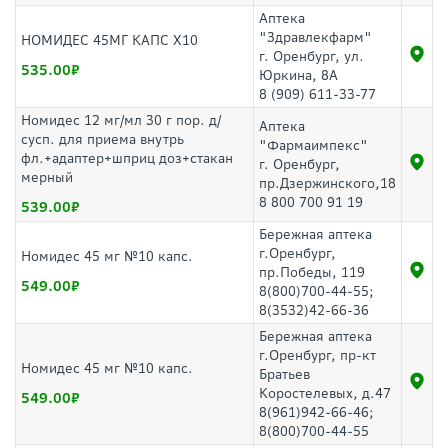
Аптека
"Здравлекфарм"
НОМИДЕС 45МГ КАПС Х10
г. Оренбург, ул.
535.00
Юркина, 8А
8 (909) 611-33-77
Номидес 12 мг/мл 30 г пор. д/
Аптека
сусп. для приема внутрь
"Фармаимпекс"
фл.+адаптер+шприц доз+стакан
г. Оренбург,
мерный
пр.Дзержинского,18
8 800 700 91 19
539.00
Бережная аптека
г.Оренбург,
Номидес 45 мг №10 капс.
пр.Победы, 119
549.00
8(800)700-44-55;
8(3532)42-66-36
Бережная аптека
г.Оренбург, пр-кт
Номидес 45 мг №10 капс.
Братьев
Коростелевых, д.47
549.00
8(961)942-66-46;
8(800)700-44-55