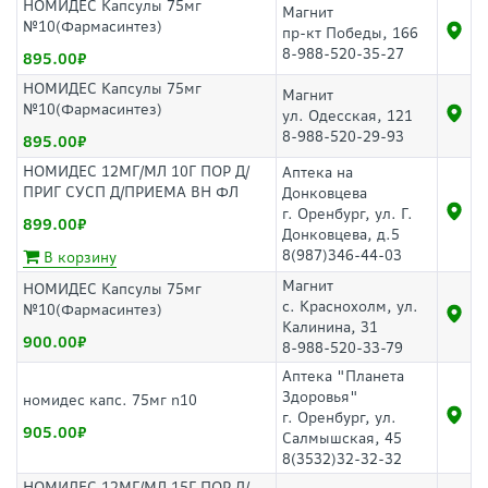
НОМИДЕС Капсулы 75мг
Магнит
№10(Фармасинтез)
пр-кт Победы, 166
8-988-520-35-27
895.00
НОМИДЕС Капсулы 75мг
Магнит
№10(Фармасинтез)
ул. Одесская, 121
8-988-520-29-93
895.00
НОМИДЕС 12МГ/МЛ 10Г ПОР Д/
Аптека на
ПРИГ СУСП Д/ПРИЕМА ВН ФЛ
Донковцева
г. Оренбург, ул. Г.
899.00
Донковцева, д.5
8(987)346-44-03
В корзину
Магнит
НОМИДЕС Капсулы 75мг
с. Краснохолм, ул.
№10(Фармасинтез)
Калинина, 31
900.00
8-988-520-33-79
Аптека "Планета
Здоровья"
номидес капс. 75мг n10
г. Оренбург, ул.
905.00
Салмышская, 45
8(3532)32-32-32
НОМИДЕС 12МГ/МЛ 15Г ПОР Д/