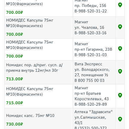
Магнит
№10(Фармасинтез)
пр. Победы, 156
8-988-520-31-22
700.00
НОМИДЕС Капсулы 75мг
Магнит
№10(Фармасинтез)
ул. Чкалова, 16
8-988-520-33-16
700.00
НОМИДЕС Капсулы 75мг
Магнит
№10(Фармасинтез)
пр-кт Гагарина, 23В
8-988-520-31-03
700.00
Вита Экспресс
Номидес пор. д/приг. сусп. д/
ул. Володарского,
приема внутрь 12мг/мл 30г
27, помещение ½
713.00
8 800 755 00 03
Магнит
НОМИДЕС Капсулы 75мг
пр-кт Братьев
№10(Фармасинтез)
Коростелевых, 43
715.00
8-988-520-29-89
Аптека "Здравсити"
Номидес капс. 75мг №10
ул.Салмышская,
43/1
730.00
8 (3532) 500-372