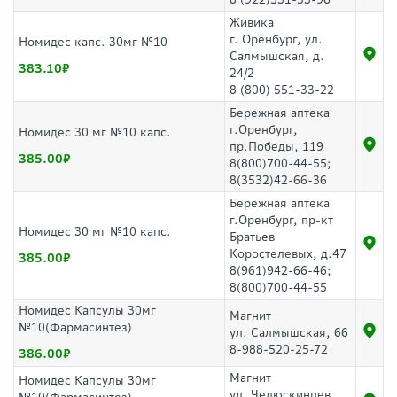
Живика
г. Оренбург, ул.
Номидес капс. 30мг №10
Салмышская, д.
383.10
24/2
8 (800) 551-33-22
Бережная аптека
г.Оренбург,
Номидес 30 мг №10 капс.
пр.Победы, 119
385.00
8(800)700-44-55;
8(3532)42-66-36
Бережная аптека
г.Оренбург, пр-кт
Номидес 30 мг №10 капс.
Братьев
Коростелевых, д.47
385.00
8(961)942-66-46;
8(800)700-44-55
Номидес Капсулы 30мг
Магнит
№10(Фармасинтез)
ул. Салмышская, 66
8-988-520-25-72
386.00
Магнит
Номидес Капсулы 30мг
ул. Челюскинцев,