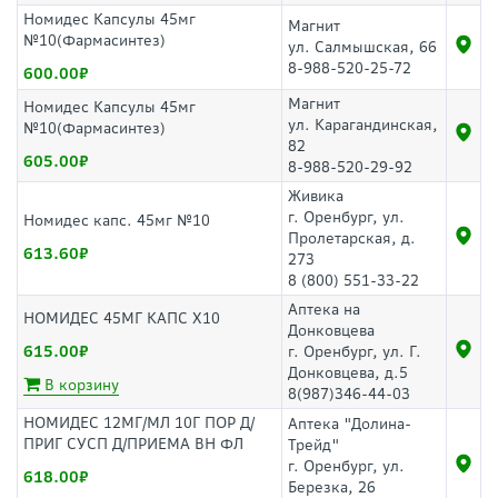
Номидес Капсулы 45мг
Магнит
№10(Фармасинтез)
ул. Салмышская, 66
8-988-520-25-72
600.00
Магнит
Номидес Капсулы 45мг
ул. Карагандинская,
№10(Фармасинтез)
82
605.00
8-988-520-29-92
Живика
г. Оренбург, ул.
Номидес капс. 45мг №10
Пролетарская, д.
613.60
273
8 (800) 551-33-22
Аптека на
НОМИДЕС 45МГ КАПС Х10
Донковцева
615.00
г. Оренбург, ул. Г.
Донковцева, д.5
В корзину
8(987)346-44-03
НОМИДЕС 12МГ/МЛ 10Г ПОР Д/
Аптека "Долина-
ПРИГ СУСП Д/ПРИЕМА ВН ФЛ
Трейд"
г. Оренбург, ул.
618.00
Березка, 26