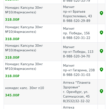
8-988-520-33-79
Магнит
Номидес Капсулы 30мг
пр-кт Братьев
№10(Фармасинтез)
Коростелевых, 43
318.00
8-988-520-29-89
Номидес Капсулы 30мг
Магнит
№10(Фармасинтез)
пр. Победы, 156
8-988-520-31-22
318.00
Номидес Капсулы 30мг
Магнит
№10(Фармасинтез)
пр-кт Победы, 113
8-988-520-34-70
318.00
Номидес Капсулы 30мг
Магнит
№10(Фармасинтез)
пр-кт Гагарина, 23В
8-988-520-31-03
318.00
Аптека "Планета
Здоровья"
номидес капс. 30мг n10
г. Оренбург, ул.
345.00
Салмышская, 45
8(3532)32-32-32
Аптека