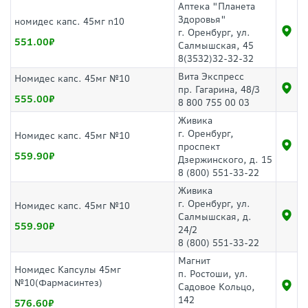
Аптека "Планета
Здоровья"
номидес капс. 45мг n10
г. Оренбург, ул.
551.00
Салмышская, 45
8(3532)32-32-32
Вита Экспресс
Номидес капс. 45мг №10
пр. Гагарина, 48/3
555.00
8 800 755 00 03
Живика
г. Оренбург,
Номидес капс. 45мг №10
проспект
559.90
Дзержинского, д. 15
8 (800) 551-33-22
Живика
г. Оренбург, ул.
Номидес капс. 45мг №10
Салмышская, д.
559.90
24/2
8 (800) 551-33-22
Магнит
Номидес Капсулы 45мг
п. Ростоши, ул.
№10(Фармасинтез)
Садовое Кольцо,
142
576.60