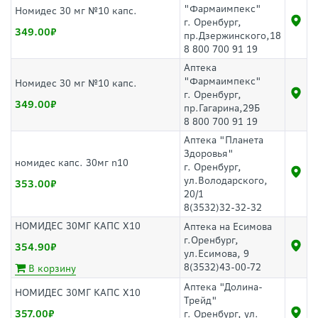
"Фармаимпекс"
Номидес 30 мг №10 капс.
г. Оренбург,
349.00
пр.Дзержинского,18
8 800 700 91 19
Аптека
"Фармаимпекс"
Номидес 30 мг №10 капс.
г. Оренбург,
349.00
пр.Гагарина,29Б
8 800 700 91 19
Аптека "Планета
Здоровья"
номидес капс. 30мг n10
г. Оренбург,
ул.Володарского,
353.00
20/1
8(3532)32-32-32
НОМИДЕС 30МГ КАПС Х10
Аптека на Есимова
г.Оренбург,
354.90
ул.Есимова, 9
8(3532)43-00-72
В корзину
Аптека "Долина-
НОМИДЕС 30МГ КАПС Х10
Трейд"
357.00
г. Оренбург, ул.