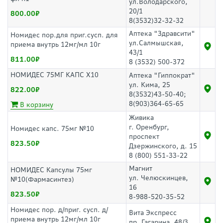
ул.Володарского,
20/1
800.00
8(3532)32-32-32
Аптека "Здравсити"
Номидес пор.для приг.сусп. для
ул.Салмышская,
приема внутрь 12мг/мл 10г
43/1
811.00
8 (3532) 500-372
НОМИДЕС 75МГ КАПС Х10
Аптека "Гиппократ"
ул. Кима, 25
822.00
8(3532)43-50-40;
8(903)364-65-65
В корзину
Живика
г. Оренбург,
Номидес капс. 75мг №10
проспект
823.50
Дзержинского, д. 15
8 (800) 551-33-22
Магнит
НОМИДЕС Капсулы 75мг
ул. Челюскинцев,
№10(Фармасинтез)
16
823.50
8-988-520-35-52
Номидес пор. д/приг. сусп. д/
Вита Экспресс
приема внутрь 12мг/мл 10г
пр. Гагарина, 48/3