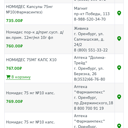
НОМИДЕС Капсулы 75мг
Магнит
№10(Фармасинтез)
пр-кт Победы, 113
8-988-520-34-70
735.00
Живика
Номидес пор-к д/приг.сусп. д/
г. Оренбург, ул.
вн.прим. 12мг/мл 10г фл
Салмышская, д.
24/2
760.00
8 (800) 551-33-22
Аптека "Долина-
НОМИДЕС 75МГ КАПС Х10
Трейд"
767.00
г. Оренбург, ул.
Березка, 26
В корзину
8(3532)66-76-80
Аптека
"Фармаимпекс"
Номидес 75 мг №10 капс.
г. Оренбург,
769.00
пр.Дзержинского,18
8 800 700 91 19
Аптека
"Фармаимпекс"
Номидес 75 мг №10 капс.
г. Оренбург,