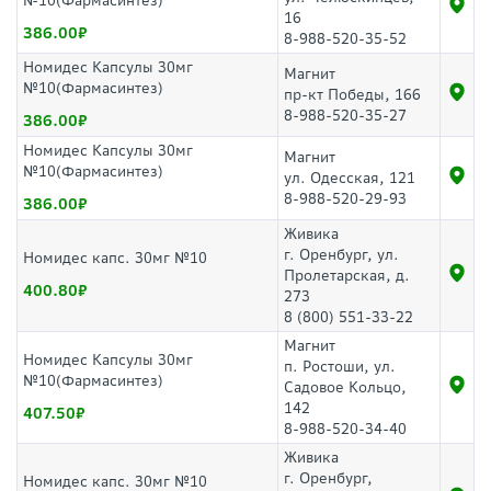
№10(Фармасинтез)
16
386.00
8-988-520-35-52
Номидес Капсулы 30мг
Магнит
№10(Фармасинтез)
пр-кт Победы, 166
8-988-520-35-27
386.00
Номидес Капсулы 30мг
Магнит
№10(Фармасинтез)
ул. Одесская, 121
8-988-520-29-93
386.00
Живика
г. Оренбург, ул.
Номидес капс. 30мг №10
Пролетарская, д.
400.80
273
8 (800) 551-33-22
Магнит
Номидес Капсулы 30мг
п. Ростоши, ул.
№10(Фармасинтез)
Садовое Кольцо,
142
407.50
8-988-520-34-40
Живика
г. Оренбург,
Номидес капс. 30мг №10