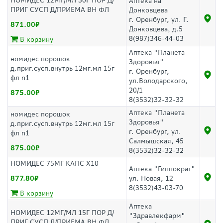
НОМИДЕС 12МГ/МЛ 30Г ПОР Д/
Аптека на
ПРИГ СУСП Д/ПРИЕМА ВН ФЛ
Донковцева
г. Оренбург, ул. Г.
871.00
Донковцева, д.5
8(987)346-44-03
В корзину
Аптека "Планета
номидес порошок
Здоровья"
д.приг.сусп.внутрь 12мг.мл 15г
г. Оренбург,
фл n1
ул.Володарского,
20/1
875.00
8(3532)32-32-32
Аптека "Планета
номидес порошок
Здоровья"
д.приг.сусп.внутрь 12мг.мл 15г
г. Оренбург, ул.
фл n1
Салмышская, 45
875.00
8(3532)32-32-32
НОМИДЕС 75МГ КАПС Х10
Аптека "Гиппократ"
877.80
ул. Новая, 12
8(3532)43-03-70
В корзину
Аптека
НОМИДЕС 12МГ/МЛ 15Г ПОР Д/
"Здравлекфарм"
ПРИГ СУСП Д/ПРИЕМА ВН ФЛ