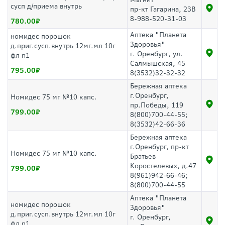
сусп д/приема внутрь
пр-кт Гагарина, 23В
8-988-520-31-03
780.00
Аптека "Планета
номидес порошок
Здоровья"
д.приг.сусп.внутрь 12мг.мл 10г
г. Оренбург, ул.
фл n1
Салмышская, 45
795.00
8(3532)32-32-32
Бережная аптека
г.Оренбург,
Номидес 75 мг №10 капс.
пр.Победы, 119
799.00
8(800)700-44-55;
8(3532)42-66-36
Бережная аптека
г.Оренбург, пр-кт
Номидес 75 мг №10 капс.
Братьев
Коростелевых, д.47
799.00
8(961)942-66-46;
8(800)700-44-55
Аптека "Планета
номидес порошок
Здоровья"
д.приг.сусп.внутрь 12мг.мл 10г
г. Оренбург,
фл n1