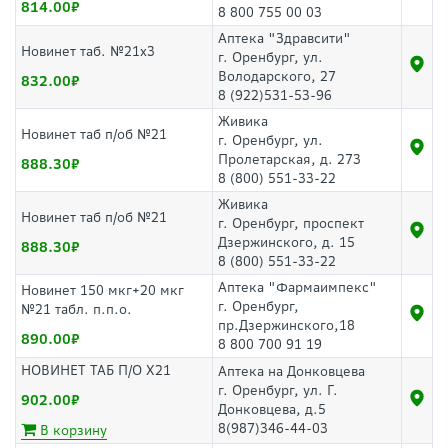
814.00
8 800 755 00 03
Аптека "Здравсити"
Новинет таб. №21х3
г. Оренбург, ул.
Володарского, 27
832.00
8 (922)531-53-96
Живика
Новинет таб п/об №21
г. Оренбург, ул.
Пролетарская, д. 273
888.30
8 (800) 551-33-22
Живика
Новинет таб п/об №21
г. Оренбург, проспект
Дзержинского, д. 15
888.30
8 (800) 551-33-22
Аптека "Фармаимпекс"
Новинет 150 мкг+20 мкг
г. Оренбург,
№21 табл. п.п.о.
пр.Дзержинского,18
890.00
8 800 700 91 19
НОВИНЕТ ТАБ П/О Х21
Аптека на Донковцева
г. Оренбург, ул. Г.
902.00
Донковцева, д.5
8(987)346-44-03
В корзину