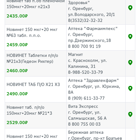
новинет таб п.об пленочной
Здоровья"
150мкг+20мкг n21x3
г. Оренбург,
ул.Володарского, 20/1
2435.00
8(3532)32-32-32
Аптека "Фармаимпекс"
Новинет 150 мкг+20 мкг
г. Оренбург,
№63 табл. п.п.о.
пр.Дзержинского,18
2459.00
8 800 700 91 19
Магнит
НОВИНЕТ Таблетки п/п/о
с. Краснохолм, ул.
№21х3(Гедеон Рихтер)
Калинина, 31
2460.00
8-988-520-33-79
Аптека "Здравлекфарм"
НОВИНЕТ ТАБ П/О Х21 Х3
г. Оренбург, ул. Юркина,
8А
2490.00
8 (909) 611-33-77
Вита Экспресс
Новинет таб. п/п/о
г. Оренбург, ул.
150мкг+20мкг №21*3
Салмышская, 56 А
2529.00
8 800 755 00 03
Бережная аптека
Новинет 150 мкг+20 мкг
г.Оренбург, пр-кт Братьев