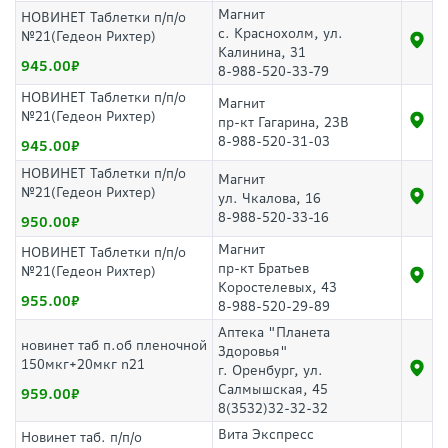
Магнит
НОВИНЕТ Таблетки п/п/о
с. Краснохолм, ул.
№21(Гедеон Рихтер)
Калинина, 31
945.00
8-988-520-33-79
НОВИНЕТ Таблетки п/п/о
Магнит
№21(Гедеон Рихтер)
пр-кт Гагарина, 23В
8-988-520-31-03
945.00
НОВИНЕТ Таблетки п/п/о
Магнит
№21(Гедеон Рихтер)
ул. Чкалова, 16
8-988-520-33-16
950.00
Магнит
НОВИНЕТ Таблетки п/п/о
пр-кт Братьев
№21(Гедеон Рихтер)
Коростелевых, 43
955.00
8-988-520-29-89
Аптека "Планета
новинет таб п.об пленочной
Здоровья"
150мкг+20мкг n21
г. Оренбург, ул.
Салмышская, 45
959.00
8(3532)32-32-32
Вита Экспресс
Новинет таб. п/п/о