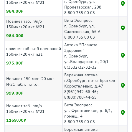
г. Оренбург, ул.
150мкг+20мкг №21
Пролетарская, 298
964.00
8 800 755 00 03
Вита Экспресс
Новинет таб. п/п/о
г. Оренбург, ул.
150мкг+20мкг №21
Салмышская, 56 А
964.00
8 800 755 00 03
Аптека "Планета
новинет таб п.об пленочной
Здоровья"
150мкг+20мкг n21
г. Оренбург,
ул.Володарского, 20/1
975.00
8(3532)32-32-32
Бережная аптека
Новинет 150 мкг+20 мкг
г.Оренбург, пр-кт Братьев
№21 табл. п.п.о.
Коростелевых, д.47
8(961)942-66-46;
999.00
8(800)700-44-55
Вита Экспресс
Новинет таб. п/п/о
ул. Фронтовиков, д. 6/1,
150мкг+20мкг №21
помещ. 4
1169.00
8 800 755 00 03
Бережная аптека