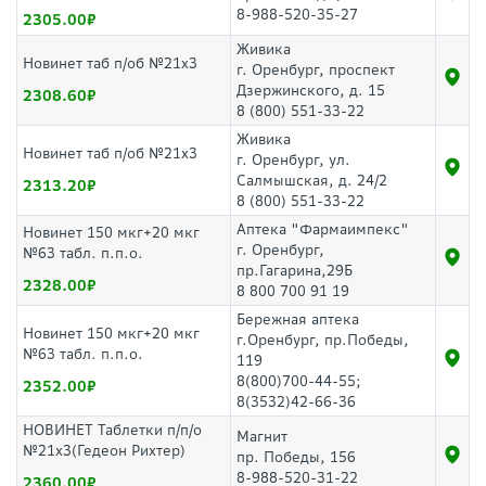
8-988-520-35-27
2305.00
Живика
Новинет таб п/об №21x3
г. Оренбург, проспект
Дзержинского, д. 15
2308.60
8 (800) 551-33-22
Живика
Новинет таб п/об №21x3
г. Оренбург, ул.
Салмышская, д. 24/2
2313.20
8 (800) 551-33-22
Аптека "Фармаимпекс"
Новинет 150 мкг+20 мкг
г. Оренбург,
№63 табл. п.п.о.
пр.Гагарина,29Б
2328.00
8 800 700 91 19
Бережная аптека
Новинет 150 мкг+20 мкг
г.Оренбург, пр.Победы,
№63 табл. п.п.о.
119
8(800)700-44-55;
2352.00
8(3532)42-66-36
НОВИНЕТ Таблетки п/п/о
Магнит
№21х3(Гедеон Рихтер)
пр. Победы, 156
8-988-520-31-22
2360.00