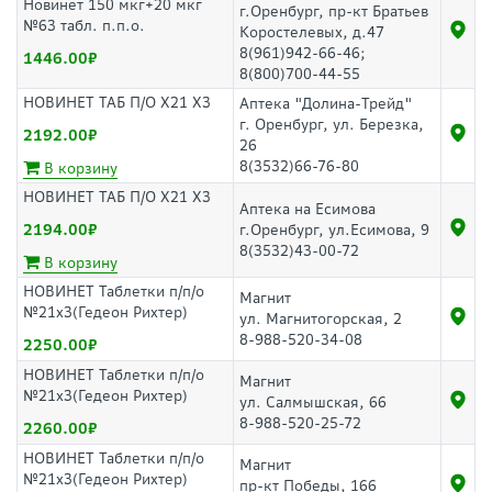
Новинет 150 мкг+20 мкг
г.Оренбург, пр-кт Братьев
№63 табл. п.п.о.
Коростелевых, д.47
8(961)942-66-46;
1446.00
8(800)700-44-55
НОВИНЕТ ТАБ П/О Х21 Х3
Аптека "Долина-Трейд"
г. Оренбург, ул. Березка,
2192.00
26
8(3532)66-76-80
В корзину
НОВИНЕТ ТАБ П/О Х21 Х3
Аптека на Есимова
2194.00
г.Оренбург, ул.Есимова, 9
8(3532)43-00-72
В корзину
НОВИНЕТ Таблетки п/п/о
Магнит
№21х3(Гедеон Рихтер)
ул. Магнитогорская, 2
8-988-520-34-08
2250.00
НОВИНЕТ Таблетки п/п/о
Магнит
№21х3(Гедеон Рихтер)
ул. Салмышская, 66
8-988-520-25-72
2260.00
НОВИНЕТ Таблетки п/п/о
Магнит
№21х3(Гедеон Рихтер)
пр-кт Победы, 166