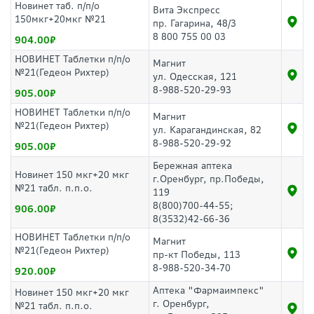
Новинет таб. п/п/о
Вита Экспресс
150мкг+20мкг №21
пр. Гагарина, 48/3
8 800 755 00 03
904.00
НОВИНЕТ Таблетки п/п/о
Магнит
№21(Гедеон Рихтер)
ул. Одесская, 121
8-988-520-29-93
905.00
НОВИНЕТ Таблетки п/п/о
Магнит
№21(Гедеон Рихтер)
ул. Карагандинская, 82
8-988-520-29-92
905.00
Бережная аптека
Новинет 150 мкг+20 мкг
г.Оренбург, пр.Победы,
№21 табл. п.п.о.
119
8(800)700-44-55;
906.00
8(3532)42-66-36
НОВИНЕТ Таблетки п/п/о
Магнит
№21(Гедеон Рихтер)
пр-кт Победы, 113
8-988-520-34-70
920.00
Аптека "Фармаимпекс"
Новинет 150 мкг+20 мкг
г. Оренбург,
№21 табл. п.п.о.