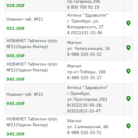
пр.Гагарина,29Б
929.00
8 800 700 91 19
Аптека "Здравсити"
Новинет таб. №21
г. Оренбург, ул.
Володарского, 27
931.00
8 (922)531-53-96
НОВИНЕТ Таблетки п/п/о
Магнит
№21(Гедеон Рихтер)
ул. Челюскинцев, 16
8-988-520-35-52
945.00
НОВИНЕТ Таблетки п/п/о
Магнит
№21(Гедеон Рихтер)
пр-кт Победы, 166
8-988-520-35-27
945.00
Аптека "Здравсити"
г.Оренбург,
Новинет таб. №21
ул.Просторная,19/1
945.00
8(3532)30-90-38;
8(922)815-10-47
НОВИНЕТ Таблетки п/п/о
Магнит
№21(Гедеон Рихтер)
ул. Салмышская, 66
8-988-520-25-72
945.00