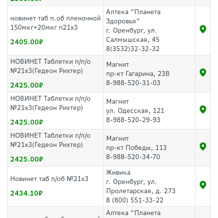
Аптека "Планета
новинет таб п.об пленочной
Здоровья"
150мкг+20мкг n21x3
г. Оренбург, ул.
Салмышская, 45
2405.00
8(3532)32-32-32
НОВИНЕТ Таблетки п/п/о
Магнит
№21х3(Гедеон Рихтер)
пр-кт Гагарина, 23В
8-988-520-31-03
2425.00
НОВИНЕТ Таблетки п/п/о
Магнит
№21х3(Гедеон Рихтер)
ул. Одесская, 121
8-988-520-29-93
2425.00
НОВИНЕТ Таблетки п/п/о
Магнит
№21х3(Гедеон Рихтер)
пр-кт Победы, 113
8-988-520-34-70
2425.00
Живика
Новинет таб п/об №21x3
г. Оренбург, ул.
Пролетарская, д. 273
2434.10
8 (800) 551-33-22
Аптека "Планета