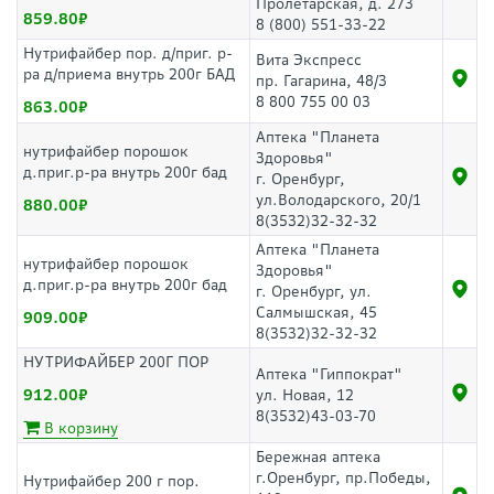
Пролетарская, д. 273
859.80
8 (800) 551-33-22
Нутрифайбер пор. д/приг. р-
Вита Экспресс
ра д/приема внутрь 200г БАД
пр. Гагарина, 48/3
8 800 755 00 03
863.00
Аптека "Планета
нутрифайбер порошок
Здоровья"
д.приг.р-ра внутрь 200г бад
г. Оренбург,
ул.Володарского, 20/1
880.00
8(3532)32-32-32
Аптека "Планета
нутрифайбер порошок
Здоровья"
д.приг.р-ра внутрь 200г бад
г. Оренбург, ул.
Салмышская, 45
909.00
8(3532)32-32-32
НУТРИФАЙБЕР 200Г ПОР
Аптека "Гиппократ"
912.00
ул. Новая, 12
8(3532)43-03-70
В корзину
Бережная аптека
г.Оренбург, пр.Победы,
Нутрифайбер 200 г пор.