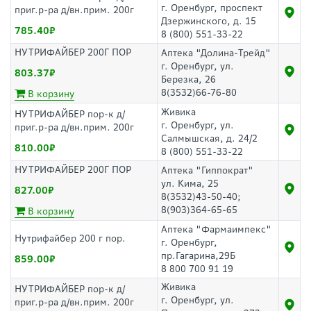
г. Оренбург, проспект
приг.р-ра д/вн.прим. 200г
Дзержинского, д. 15
785.40
8 (800) 551-33-22
НУТРИФАЙБЕР 200Г ПОР
Аптека "Долина-Трейд"
г. Оренбург, ул.
803.37
Березка, 26
8(3532)66-76-80
В корзину
Живика
НУТРИФАЙБЕР пор-к д/
г. Оренбург, ул.
приг.р-ра д/вн.прим. 200г
Салмышская, д. 24/2
810.00
8 (800) 551-33-22
НУТРИФАЙБЕР 200Г ПОР
Аптека "Гиппократ"
ул. Кима, 25
827.00
8(3532)43-50-40;
8(903)364-65-65
В корзину
Аптека "Фармаимпекс"
Нутрифайбер 200 г пор.
г. Оренбург,
пр.Гагарина,29Б
859.00
8 800 700 91 19
Живика
НУТРИФАЙБЕР пор-к д/
г. Оренбург, ул.
приг.р-ра д/вн.прим. 200г