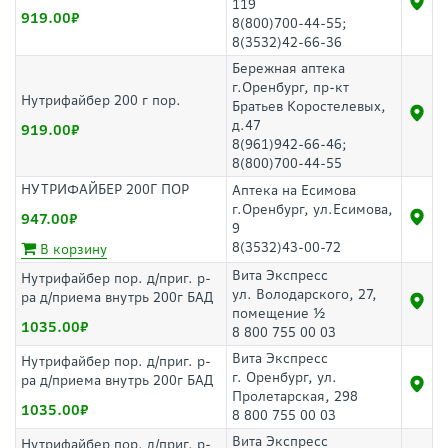
119
919.00
8(800)700-44-55;
8(3532)42-66-36
Бережная аптека
г.Оренбург, пр-кт
Нутрифайбер 200 г пор.
Братьев Коростелевых,
д.47
919.00
8(961)942-66-46;
8(800)700-44-55
НУТРИФАЙБЕР 200Г ПОР
Аптека на Есимова
г.Оренбург, ул.Есимова,
947.00
9
8(3532)43-00-72
В корзину
Вита Экспресс
Нутрифайбер пор. д/приг. р-
ул. Володарского, 27,
ра д/приема внутрь 200г БАД
помещение ½
1035.00
8 800 755 00 03
Вита Экспресс
Нутрифайбер пор. д/приг. р-
г. Оренбург, ул.
ра д/приема внутрь 200г БАД
Пролетарская, 298
1035.00
8 800 755 00 03
Вита Экспресс
Нутрифайбер пор. д/приг. р-