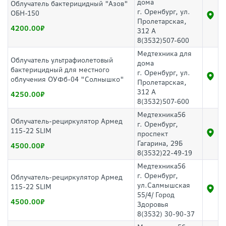
дома
Облучатель бактерицидный "Азов"
г. Оренбург, ул.
ОБН-150
Пролетарская,
4200.00
312 А
8(3532)507-600
Медтехника для
Облучатель ультрафиолетовый
дома
бактерицидный для местного
г. Оренбург, ул.
облучения ОУФб-04 "Солнышко"
Пролетарская,
312 А
4250.00
8(3532)507-600
Медтехника56
Облучатель-рециркулятор Армед
г. Оренбург,
115-22 SLIM
проспект
Гагарина, 29Б
4500.00
8(3532)22-49-19
Медтехника56
г. Оренбург,
Облучатель-рециркулятор Армед
ул.Салмышская
115-22 SLIM
55/4/ Город
4500.00
Здоровья
8(3532) 30-90-37