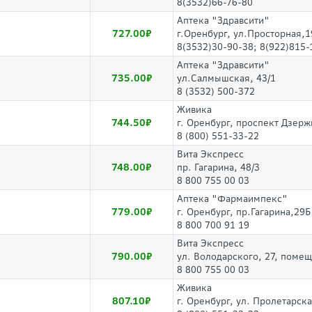
8(3532)66-76-80
Аптека "Здравсити"
727.00
г.Оренбург, ул.Просторная,1
8(3532)30-90-38; 8(922)815-
Аптека "Здравсити"
735.00
ул.Салмышская, 43/1
8 (3532) 500-372
Живика
744.50
г. Оренбург, проспект Дзерж
8 (800) 551-33-22
Вита Экспресс
748.00
пр. Гагарина, 48/3
8 800 755 00 03
Аптека "Фармаимпекс"
779.00
г. Оренбург, пр.Гагарина,29Б
8 800 700 91 19
Вита Экспресс
790.00
ул. Володарского, 27, поме
8 800 755 00 03
Живика
807.10
г. Оренбург, ул. Пролетарска