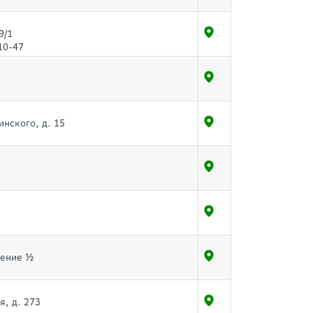
9/1
10-47
инского, д. 15
щение ½
я, д. 273