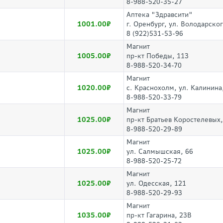
8-988-520-35-27
Аптека "Здравсити"
1001.00
г. Оренбург, ул. Володарског
8 (922)531-53-96
Магнит
1005.00
пр-кт Победы, 113
8-988-520-34-70
Магнит
1020.00
с. Краснохолм, ул. Калинина
8-988-520-33-79
Магнит
1025.00
пр-кт Братьев Коростелевых,
8-988-520-29-89
Магнит
1025.00
ул. Салмышская, 66
8-988-520-25-72
Магнит
1025.00
ул. Одесская, 121
8-988-520-29-93
Магнит
1035.00
пр-кт Гагарина, 23В