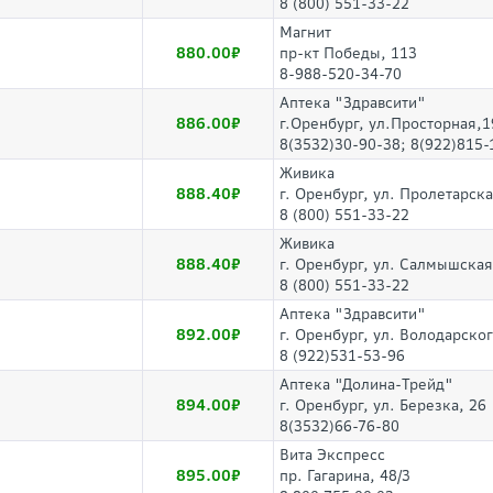
8 (800) 551-33-22
Магнит
880.00
пр-кт Победы, 113
8-988-520-34-70
Аптека "Здравсити"
886.00
г.Оренбург, ул.Просторная,1
8(3532)30-90-38; 8(922)815-
Живика
888.40
г. Оренбург, ул. Пролетарска
8 (800) 551-33-22
Живика
888.40
г. Оренбург, ул. Салмышская,
8 (800) 551-33-22
Аптека "Здравсити"
892.00
г. Оренбург, ул. Володарског
8 (922)531-53-96
Аптека "Долина-Трейд"
894.00
г. Оренбург, ул. Березка, 26
8(3532)66-76-80
Вита Экспресс
895.00
пр. Гагарина, 48/3