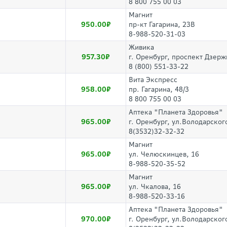
8 800 755 00 03
Магнит
950.00
пр-кт Гагарина, 23В
8-988-520-31-03
Живика
957.30
г. Оренбург, проспект Дзерж
8 (800) 551-33-22
Вита Экспресс
958.00
пр. Гагарина, 48/3
8 800 755 00 03
Аптека "Планета Здоровья"
965.00
г. Оренбург, ул.Володарского
8(3532)32-32-32
Магнит
965.00
ул. Челюскинцев, 16
8-988-520-35-52
Магнит
965.00
ул. Чкалова, 16
8-988-520-33-16
Аптека "Планета Здоровья"
970.00
г. Оренбург, ул.Володарского