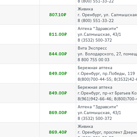
8 (800) 551-33-22
Живика
807.10
г. Оренбург, ул. Салмышская,
8 (800) 551-33-22
Аптека "Здравсити"
811.00
ул.Салмышская, 43/1
8 (3532) 500-372
Вита Экспресс
844.00
ул. Володарского, 27, поме
8 800 755 00 03
Бережная аптека
849.00
г.Оренбург, пр.Победы, 119
8(800)700-44-55; 8(3532)42-
Бережная аптека
849.00
г.Оренбург, пр-кт Братьев К
8(961)942-66-46; 8(800)700-
Аптека "Здравсити"
869.00
ул.Салмышская, 43/1
8 (3532) 500-372
Живика
869.40
г. Оренбург, проспект Дзерж