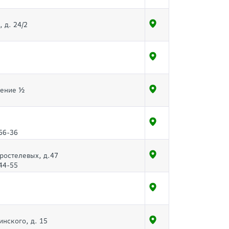
 д. 24/2
щение ½
66-36
оростелевых, д.47
44-55
инского, д. 15