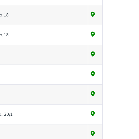
о,18
о,18
, 20/1