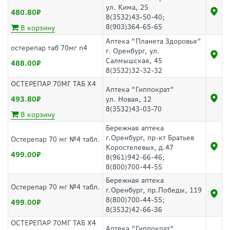
ул. Кима, 25
480.80
8(3532)43-50-40;
8(903)364-65-65
В корзину
Аптека "Планета Здоровья"
остерепар таб 70мг n4
г. Оренбург, ул.
Салмышская, 45
488.00
8(3532)32-32-32
ОСТЕРЕПАР 70МГ ТАБ Х4
Аптека "Гиппократ"
493.80
ул. Новая, 12
8(3532)43-03-70
В корзину
Бережная аптека
г.Оренбург, пр-кт Братьев
Остерепар 70 мг №4 табл.
Коростелевых, д.47
499.00
8(961)942-66-46;
8(800)700-44-55
Бережная аптека
Остерепар 70 мг №4 табл.
г.Оренбург, пр.Победы, 119
8(800)700-44-55;
499.00
8(3532)42-66-36
ОСТЕРЕПАР 70МГ ТАБ Х4
Аптека "Гиппократ"