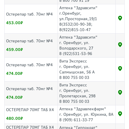
8 800 700 91 19
Аптека "Здравсити"
г.Оренбург,
Остерепар таб. 70мг №4
ул.Просторная,19/1
453.00
8(3532)30-90-38;
8(922)815-10-47
Аптека "Здравсити"
Остерепар таб. 70мг №4
г. Оренбург, ул.
Володарского, 27
459.00
8 (922)531-53-96
Вита Экспресс
Остерепар таб. 70мг №4
г. Оренбург, ул.
Салмышская, 56 А
474.00
8 800 755 00 03
Вита Экспресс
Остерепар таб. 70мг №4
г. Оренбург, ул.
Пролетарская, 298
474.00
8 800 755 00 03
Аптека "Здравлекфарм"
ОСТЕРЕПАР 70МГ ТАБ Х4
г. Оренбург, ул. Юркина, 8А
480.00
8 (909) 611-33-77
ОСТЕРЕПАР 70МГ ТАБ Х4
Аптека "Гиппократ"