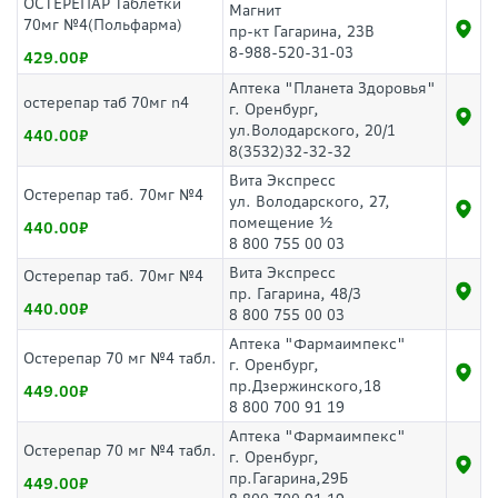
ОСТЕРЕПАР Таблетки
Магнит
70мг №4(Польфарма)
пр-кт Гагарина, 23В
8-988-520-31-03
429.00
Аптека "Планета Здоровья"
остерепар таб 70мг n4
г. Оренбург,
ул.Володарского, 20/1
440.00
8(3532)32-32-32
Вита Экспресс
Остерепар таб. 70мг №4
ул. Володарского, 27,
помещение ½
440.00
8 800 755 00 03
Вита Экспресс
Остерепар таб. 70мг №4
пр. Гагарина, 48/3
440.00
8 800 755 00 03
Аптека "Фармаимпекс"
Остерепар 70 мг №4 табл.
г. Оренбург,
пр.Дзержинского,18
449.00
8 800 700 91 19
Аптека "Фармаимпекс"
Остерепар 70 мг №4 табл.
г. Оренбург,
пр.Гагарина,29Б
449.00