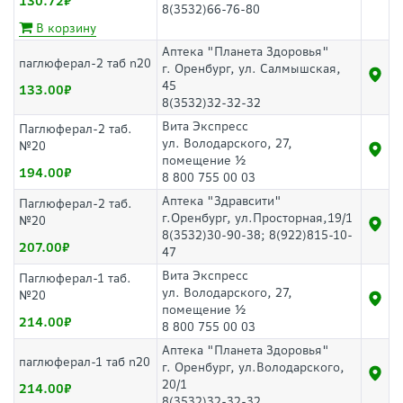
130.72
8(3532)66-76-80
В корзину
Аптека "Планета Здоровья"
паглюферал-2 таб n20
г. Оренбург, ул. Салмышская,
45
133.00
8(3532)32-32-32
Вита Экспресс
Паглюферал-2 таб.
ул. Володарского, 27,
№20
помещение ½
194.00
8 800 755 00 03
Аптека "Здравсити"
Паглюферал-2 таб.
г.Оренбург, ул.Просторная,19/1
№20
8(3532)30-90-38; 8(922)815-10-
207.00
47
Вита Экспресс
Паглюферал-1 таб.
ул. Володарского, 27,
№20
помещение ½
214.00
8 800 755 00 03
Аптека "Планета Здоровья"
паглюферал-1 таб n20
г. Оренбург, ул.Володарского,
20/1
214.00
8(3532)32-32-32