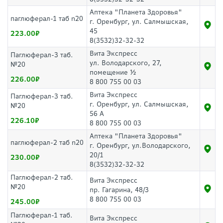
Аптека "Планета Здоровья"
паглюферал-1 таб n20
г. Оренбург, ул. Салмышская,
45
223.00
8(3532)32-32-32
Вита Экспресс
Паглюферал-3 таб.
ул. Володарского, 27,
№20
помещение ½
226.00
8 800 755 00 03
Вита Экспресс
Паглюферал-3 таб.
г. Оренбург, ул. Салмышская,
№20
56 А
226.10
8 800 755 00 03
Аптека "Планета Здоровья"
паглюферал-2 таб n20
г. Оренбург, ул.Володарского,
20/1
230.00
8(3532)32-32-32
Паглюферал-2 таб.
Вита Экспресс
№20
пр. Гагарина, 48/3
8 800 755 00 03
245.00
Паглюферал-1 таб.
Вита Экспресс