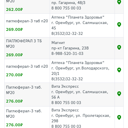
№20
пр. Гагарина, 48/3
8 800 755 00 03
262.00
Аптека "Планета Здоровья"
паглюферал-3 таб n20
г. Оренбург, ул. Салмышская,
45
269.00
8(3532)32-32-32
ПАГЛЮФЕРАЛ 3 ТБ
Магнит
№20
пр-кт Гагарина, 23В
8-988-520-31-03
269.00
Аптека "Планета Здоровья"
паглюферал-3 таб n20
г. Оренбург, ул.Володарского,
20/1
270.00
8(3532)32-32-32
Вита Экспресс
Паглюферал-3 таб.
г. Оренбург, ул. Салмышская,
№20
56 А
276.00
8 800 755 00 03
Вита Экспресс
Паглюферал-3 таб.
г. Оренбург, ул. Пролетарская,
№20
298
276.00
8 800 755 00 03