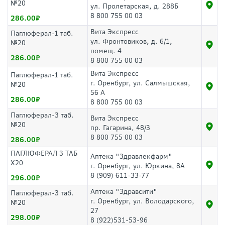
№20
ул. Пролетарская, д. 288Б
8 800 755 00 03
286.00
Вита Экспресс
Паглюферал-1 таб.
ул. Фронтовиков, д. 6/1,
№20
помещ. 4
286.00
8 800 755 00 03
Вита Экспресс
Паглюферал-1 таб.
г. Оренбург, ул. Салмышская,
№20
56 А
286.00
8 800 755 00 03
Паглюферал-3 таб.
Вита Экспресс
№20
пр. Гагарина, 48/3
8 800 755 00 03
286.00
ПАГЛЮФЕРАЛ 3 ТАБ
Аптека "Здравлекфарм"
Х20
г. Оренбург, ул. Юркина, 8А
8 (909) 611-33-77
296.00
Аптека "Здравсити"
Паглюферал-3 таб.
г. Оренбург, ул. Володарского,
№20
27
298.00
8 (922)531-53-96