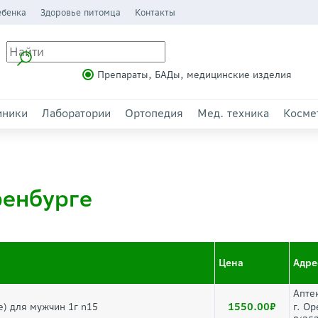
ебенка
Здоровье питомца
Контакты
Препараты, БАДы, медицинские изделия
иники
Лаборатории
Ортопедия
Мед. техника
Косме
ренбурге
Цена
Адре
Апте
1550.00
е) для мужчин 1г n15
г. Ор